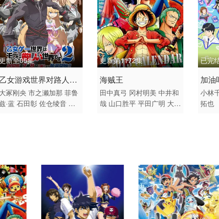
集
第111集
第112集
第113集
集
第117集
第118集
第119集
集
第123集
第124集
第125集
更新至05集
更新第1172集
已完
2026 / 日本 / 日语
1999 / 日本 / 日语
2026
乙女游戏世界对路人角
海贼王
加油
集
第129集
第130集
第131集
日韩动漫
喜剧 动作 动画 奇幻 冒
日韩
大冢刚央
市之濑加那
菲鲁
田中真弓
冈村明美
中井和
小林
色很不友好第二季
集
第135集
第136集
第137集
兹·蓝
石田彰
佐仓绫音
铃
哉
山口胜平
平田广明
大谷
拓也
险 日韩动漫
村健一
鸟海浩辅
立花慎之
育江
山口由里子
矢尾一树
幸宏
集
第141集
第142集
第143集
介
游佐浩二
桧山修之
竹内
长岛雄一
池田秀一
古川登
舞
顺子
大原沙耶香
雨宫天
小
志夫
古谷彻
大塚周夫
津嘉
竹内
集
第147集
第148集
第149集
仓唯
宇垣秀成
黑田崇矢
山正种
草尾毅
大场真人
宝
龟克寿
园部启一
柴田秀胜
集
第153集
第154集
第155集
中博史
阪口大助
竹内顺子
千叶繁
三石琴乃
挂川裕彦
集
第159集
第160集
第161集
堀秀行
田中秀幸
大友龙三
郎
有本钦隆
大塚明夫
玄田
集
第165集
第166集
第167集
哲章
小山茉美
土井美加
野