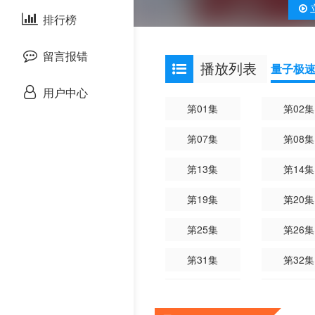
剧情片
泰国剧
排行榜
欧美综艺
战争片
留言报错
播放列表
量子极
悬疑片
用户中心
第01集
第02集
犯罪片
第07集
第08集
奇幻片
第13集
第14集
邵氏电影
第19集
第20集
古装片
第25集
第26集
第31集
第32集
灾难片
第37集
第38集
记录片