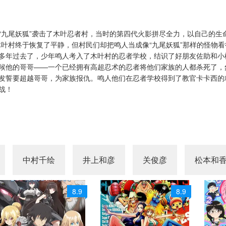
第45集
第46集
第47集
第51集
第52集
第53集
“九尾妖狐”袭击了木叶忍者村，当时的第四代火影拼尽全力，以自己的生
木叶村终于恢复了平静，但村民们却把鸣人当成像“九尾妖狐”那样的怪物
第57集
第58集
第59集
多年过去了，少年鸣人考入了木叶村的忍者学校，结识了好朋友佐助和小
候他的哥哥——一个已经拥有高超忍术的忍者将他们家族的人都杀死了，
第63集
第64集
第65集
发誓要超越哥哥，为家族报仇。鸣人他们在忍者学校得到了教官卡卡西的
战！
第69集
第70集
第71集
第75集
第76集
第77集
第81集
第82集
第83集
第87集
第88集
第89集
中村千绘
井上和彦
关俊彦
松本和
第93集
第94集
第95集
8.9
8.9
第99集
第100集
第101集
集
第105集
第106集
第107集