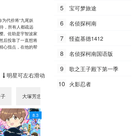
第48集
郎 高木涉 井上喜久子 飞田
塚周夫 津嘉山正种 草尾
5
宝可梦旅途
展男 远藤绫 内田真礼 高桥
毅 大场真人 宝龟克寿 园部
第54集
广树 大谷育江 二又一成
启一 柴田秀胜 中博史 阪口
命为代价将“九尾妖
6
名侦探柯南
大助 竹内顺子 千叶繁 三石
看待，所有人都疏远
第60集
琴乃 挂川裕彦 堀秀行 田中
樱。佐助是宇智波家
7
怪盗基德1412
秀幸 大友龙三郎 有本钦
然后投靠了一直想将
第66集
隆 大塚明夫 玄田哲章 小山
精心指点，在他的帮
8
茉美 土井美加 野田顺子 渡
名侦探柯南国语版
第72集
边美佐 野上尤加奈 林原惠
美 水树奈奈 园崎未惠 西原
9
第78集
歌之王子殿下第一季
久美子 久川绫 泽城美雪 池
明星可左右滑动
泽春菜 斋藤千和 神谷浩
第84集
10
火影忍者
史 浪川大辅 森久保祥太
郎 石田彰 高木涉 桧山修
第90集
香子
大塚芳忠
胜生真沙子
柴田秀胜
之 子安武人
第96集
8.3
第102集
第108集