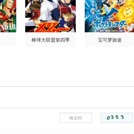
田顺子
渡边美佐
野上尤加
集
第171集
第172集
第173集
奈
林原惠美
水树奈奈
园崎
未惠
西原久美子
久川绫
泽
集
第177集
第178集
第179集
城美雪
池泽春菜
斋藤千和
神谷浩史
浪川大辅
森久保
集
第183集
第184集
第185集
祥太郎
石田彰
高木涉
桧山
棒球大联盟第四季
宝可梦旅途
修之
子安武人
集
第189集
第190集
第191集
集
第195集
第196集
第197集
集
第201集
第202集
第203集
集
第207集
第208集
第209集
集
第213集
第214集
第215集
集
第219集
第220集