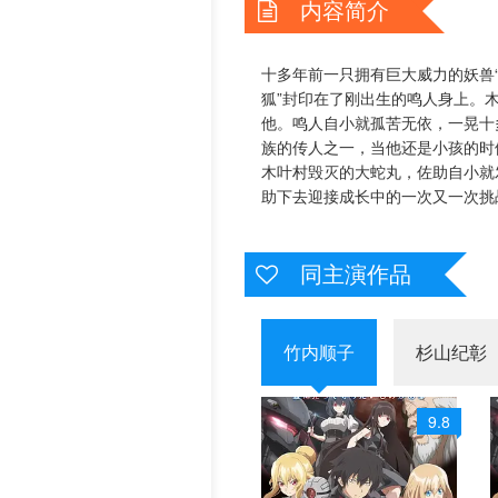
内容简介
第43集
第44集
历史片
第49集
第50集
十多年前一只拥有巨大威力的妖兽
狐”封印在了刚出生的鸣人身上。
第55集
第56集
他。鸣人自小就孤苦无依，一晃十
族的传人之一，当他还是小孩的时
第61集
第62集
木叶村毁灭的大蛇丸，佐助自小就
助下去迎接成长中的一次又一次挑
第67集
第68集
第73集
第74集
同主演作品
第79集
第80集
第85集
第86集
竹内顺子
杉山纪彰
第91集
第92集
9.8
第97集
第98集
第103集
第104