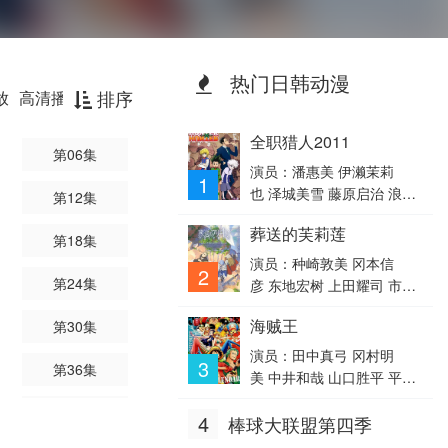
热门日韩动漫
排序
放
高清播放器
高清云播放器
全职猎人2011
第06集
演员：潘惠美 伊濑茉莉
1
也 泽城美雪 藤原启治 浪川
第12集
大辅 宫野真守 内田直哉 山
葬送的芙莉莲
口胜平 日高法子 荒川美
第18集
穗 朴璐美 大塚明夫 大桥贤
演员：种崎敦美 冈本信
2
一郎 前田玲奈 木内秀信 山
第24集
彦 东地宏树 上田耀司 市之
寺宏一 松风雅也 能登麻美
濑加那 小林千晃
海贼王
子 堀内贤雄 岩男润子 永井
第30集
一郎 银河万丈 平野绫 岸尾
演员：田中真弓 冈村明
3
第36集
大辅 关俊彦 寺崎裕香 植田
美 中井和哉 山口胜平 平田
佳奈 横山智佐 池田秀一 内
广明 大谷育江 山口由里
第42集
山昂辉 藤村步 立木文彦 羽
4
棒球大联盟第四季
子 矢尾一树 长岛雄一 池田
多野涉 楠大典 三木真一
秀一 古川登志夫 古谷彻 大