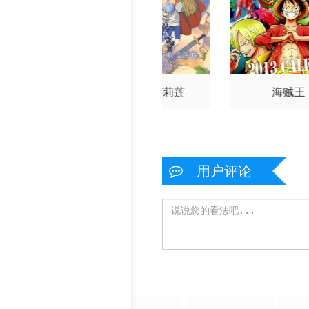
第169集
第170
第175集
第176
第181集
第182
猎人2011
葬送的芙莉莲
海贼王
第187集
第188
第193集
第194
第199集
第200
用户评论
第205集
第206
第211集
第212
第217集
第218