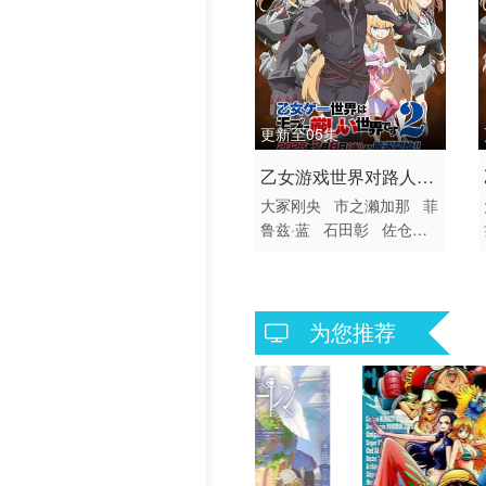
第109集
第110
第115集
第116
第121集
第122
更新至05集
2026 / 日本 / 日语
乙女游戏世界对路人角
第127集
第128
日韩动漫
大冢刚央
市之濑加那
菲
色很不友好 第二季
第133集
第134
鲁兹·蓝
石田彰
佐仓绫
音
铃村健一
鸟海浩辅
第139集
第140
立花慎之介
游佐浩二
桧
山修之
竹内顺子
大原沙
第145集
第146
耶香
雨宫天
小仓唯
宇
为您推荐
垣秀成
黑田崇矢
第151集
第152
第157集
第158
第163集
第164