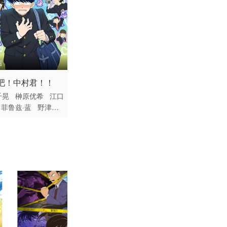
第114集
第120集
第126集
结
 / 日本 / 日语
吧！中村君！！
第132集
动漫
千晃
榊原优希
江口
第138集
菲鲁兹·蓝
野津山
田丸笃志
小市真琴
第144集
原梦
笹翼
山口胜平
顺子
第150集
第156集
第162集
第168集