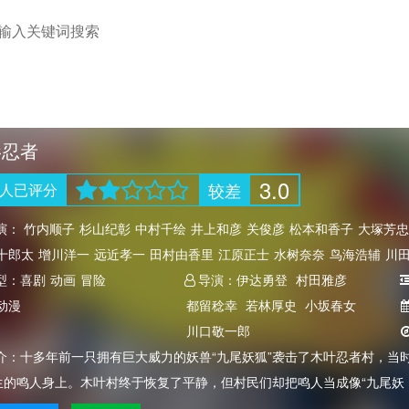
影忍者
3.0
较差
人
已评分
演：
竹内顺子
杉山纪彰
中村千绘
井上和彦
关俊彦
松本和香子
大塚芳忠
十郎太
增川洋一
远近孝一
田村由香里
江原正士
水树奈奈
鸟海浩辅
川
真由美
型：
喜剧
石田彰
动画
冒险
加濑康之
朴璐美
中田让治
导演：
保志总一朗
伊达勇登
村田雅彦
神奈延年
三木真
智浩
动漫
河野智之
根本圭子
铃木琢磨
都留稔幸
小林由美子
若林厚史
津田英三
小坂春女
伊藤和晃
浅井
川口敬一郎
介：
十多年前一只拥有巨大威力的妖兽“九尾妖狐”袭击了木叶忍者村，当
生的鸣人身上。木叶村终于恢复了平静，但村民们却把鸣人当成像“九尾妖