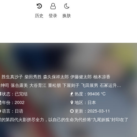
历史
登录
换肤
胜生真沙子
柴田秀胜
森久保祥太郎
伊藤健太郎
柚木凉香
田绅司
落合露美
大谷育江
重松朋
下屋则子
飞田展男
石冢运升
一郎
状态：
中村大树
已完结
家中宏
福田信昭
楠大典
本田贵子
热度：
99406
平田广明
℃
津田健次郎
清己
年份：
佐佐木望
2002
地区：
日本
语言：
日语
更新：
2025-03-11
时的第四代火影拼尽全力，以自己的生命为代价将“九尾妖狐”封印在了