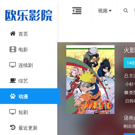
视频
首页
火
电影
149
连续剧
动作片
主
综艺
喜剧片
国产剧
小杉
浅野
类
动漫
爱情片
港台剧
大陆综艺
坪井
日韩
短剧
科幻片
日韩剧
日韩综艺
简
刚出
恐怖片
最近更新
欧美剧
港台综艺