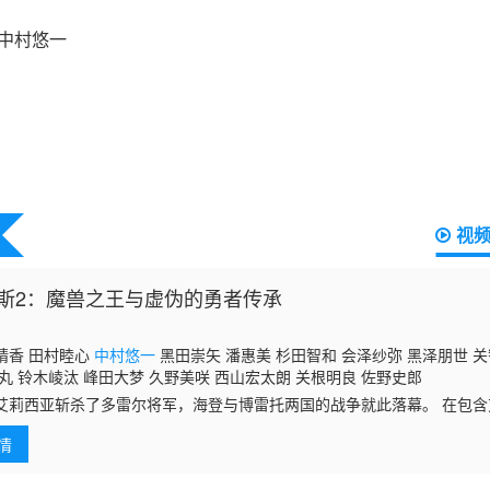
视
斯2：魔兽之王与虚伪的勇者传承
晴香 田村睦心
中村悠一
黑田崇矢 潘惠美 杉田智和 会泽纱弥 黑泽朋世 关
丸 铃木崚汰 峰田大梦 久野美咲 西山宏太朗 关根明良 佐野史郎
艾莉西亚斩杀了多雷尔将军，海登与博雷托两国的战争就此落幕。 在包
争执的焦点，是多雷尔打造的 “秘密密室”。 围绕这间密室的下落，各国
情
院鲁