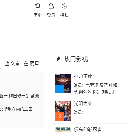
历史
登录
换肤
热门影视
频
文章
明星
神印王座
演员：常蓉珊 瞳音 叶知
1
秋 阎么么 藤新 刘明月
智一 梅田修一朗 菊池
光阴之外
含艾斯琳在内的三国会
演员：
使者络绎不绝地前往博
2
乐高幻影忍者