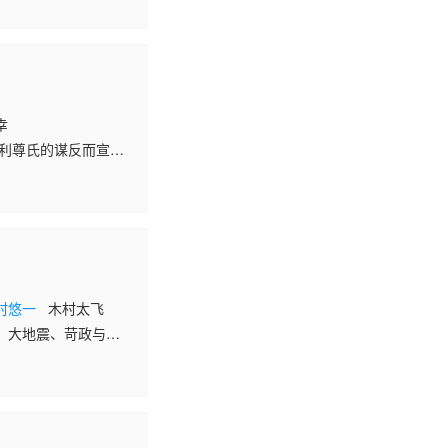
得信赖的伙伴结成了
军之将领的实力。 另
统治也正大受欢迎。
幸
足利尊氏的谋反而宣告
的神官——诹访赖重的
村悠一
木村太飞
、大地震、苛政与饥
水平倒退至明治初