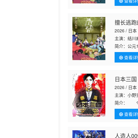
查看详
手中引导下
「逃少党」
一方面，在
在时代更迭
擅长逃跑
2026 / 日本
主演：结川麻
简介：
公元
灭亡。 失
查看详
手中引导下
日本三国
2026 / 日本
主演：小野
简介：
令和
荒接连发生
查看详
期，并分裂为
人造人0