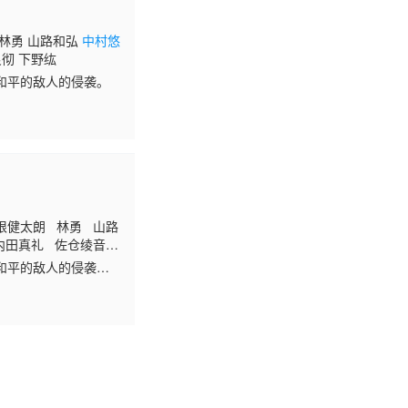
 林勇 山路和弘
中村悠
良彻 下野纮
和平的敌人的侵袭。
根健太朗 林勇 山路
内田真礼 佐仓绫音
和平的敌人的侵袭。
们坚信——仅凭009
，他们所追求的“理