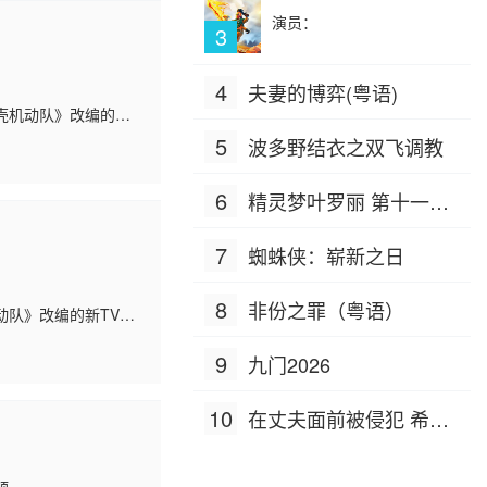
演员：
3
4
夫妻的博弈(粤语)
壳机动队》改编的新
放出了先导预告与先导视
5
波多野结衣之双飞调教
6
精灵梦叶罗丽 第十一季
（下）
7
蜘蛛侠：崭新之日
8
非份之罪（粤语）
动队》改编的新TV动
先导预告与先导视觉图。
9
九门2026
10
在丈夫面前被侵犯 希岛
爱理 IPZ-505