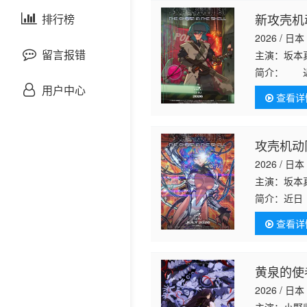
剧情片
新攻壳机
泰国剧
排行榜
欧美综艺
欧美动漫
2026 / 日本
战争片
留言报错
主演：坂本
简介：
近日
悬疑片
TV动画已决
用户中心
查看详
觉图。
犯罪片
攻壳机动
奇幻片
2026 / 日本
主演：坂本
邵氏电影
简介：
近日
画已决定制作
古装片
查看详
灾难片
黄泉的使
2026 / 日本
记录片