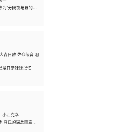
顺一
称为“分隔夜与昼的双
一种成对的存在，被人
自拥有不同的外表、性格
 许多大人在双胞兄
离。本作故事以兄妹
大森日雅 佐仓绫音 羽
己是其亲妹妹记忆的
、与之并肩作战的少女
小西克幸
足利尊氏的谋反而宣告
的神官——诹访赖重的