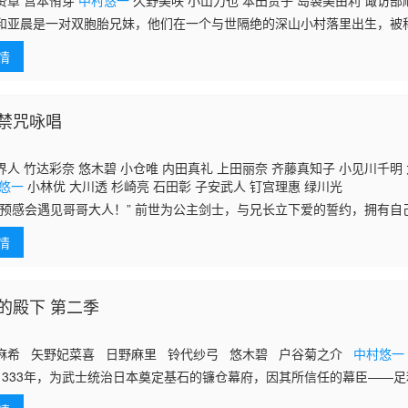
贤章 宫本侑芽
中村悠一
久野美咲 小山力也 本田贵子 岛袋美由利 诹访部
和亚晨是一对双胞胎兄妹，他们在一个与世隔绝的深山小村落里出生，被
拥有获得特殊力量的资格，一场围绕他们的双使战斗也随之展开。 双使是
情
灵”、“怪物”、“怪兽”或“异形”等各种各样的称呼。它们并非人人可见，各
对双使都有一个与之缔结契约的主子，而指挥它们的主子被称为“双使师”。
前就暗中操纵，试图夺取他们的力量，因此月落和亚晨在年幼时就被迫分
开序幕。
禁咒咏唱
人 竹达彩奈 悠木碧 小仓唯 内田真礼 上田丽奈 齐藤真知子 小见川千明 
悠一
小林优 大川透 杉崎亮 石田彰 子安武人 钉宫理惠 绿川光
有预感会遇见哥哥大人！” 前世为公主剑士，与兄长立下爱的誓约，拥有自
以及“我的唇……你不记得了吧。”身为冥府魔女，在另一个前世常伴君侧
情
的殿下 第二季
麻希 矢野妃菜喜 日野麻里 铃代纱弓 悠木碧 户谷菊之介
中村悠一
1333年，为武士统治日本奠定基石的镰仓幕府，因其所信任的幕臣——
去了一切、被推入绝望深渊的幕府正统继承人——北条时行，在自称为神