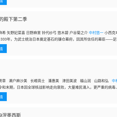
情
，逃离了化为一片火海的镰仓……。 在逃亡抵达的诹访之地，时行与值
，并借由「逃跑」与「活下去」来克服重重苦难，逐渐磨练出作为率领大
京都的尊氏其权力正稳步扩张，而在镰仓，以尊氏之弟——直义为首的新
的巨大浪潮中，时行夺回天下的这场捉迷
的殿下第二季
希 矢野妃菜喜 日野麻里 铃代纱弓 悠木碧 户谷菊之介
中村悠一
小西克
1333年，为武士统治日本奠定基石的镰仓幕府，因其所信任的幕臣——
去了一切、被推入绝望深渊的幕府正统继承人——北条时行，在自称为神
情
，逃离
贤章 濑户麻沙美 长嶝高士 潘惠美 津田美波 福山润 山路和弘
中
末期，日本因全球核战影响走向衰败，大量难民涌入，更严重的病毒
，引发民众暴动，国家体制崩溃，人口锐减至原来的十分之一以下，文明
情
“大和”“武
09涅墨西斯