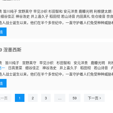
 皆川纯子 宫野真守 早见沙织 杉田智和 安元洋贵 鹿糠光明 利根健太朗
细谷佳正 神谷浩史 井上喜久子 稻田彻 若山诗音 内田真礼 佐仓绫音 奈
造人战士诞生以来，他们在半个多世纪中，一直守护着人们免受种种威胁
情
9 涅墨西斯
贵 皆川纯子 宫野真守 早见沙织 杉田智和 安元洋贵 鹿糠光明 利
悠一
日高里菜 细谷佳正 神谷浩史 井上喜久子 稻田彻 若山诗音 
野纮
造人战士诞生以来，他们在半个多世纪中，一直守护着人们免受种种威胁
仍在继续—— 而如今，一支由9名人造人组成的集团“涅墨西斯”出现了，他
情
引导世界走向安宁。 由能够操控重力的改造人格拉维顿所率领的这支集团
什么？ 我们，是否即将亲眼见证时代的更迭？
上一页
1
2
3
…
59
下一页