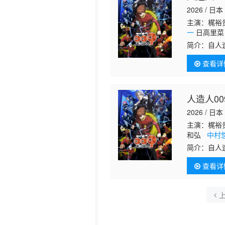
2026 / 日本
主演：梶裕贵
一
日高里菜 
简介：
自人
查看详
人造人00
2026 / 日本
主演：梶裕
和弘
中村
奈良彻 下
简介：
自人
然而，战斗
查看详
他们，无法
想”究竟是