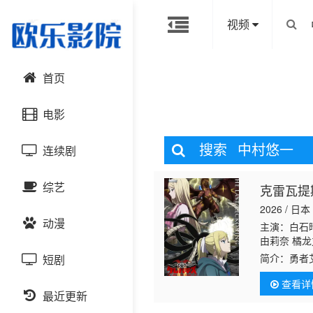
视频
首页
电影
搜索
中村悠一
连续剧
动作片
综艺
克雷瓦提
喜剧片
国产剧
2026 / 日本
动漫
爱情片
港台剧
主演：白石
大陆综艺
由莉奈 橘龙
简介：
勇者
短剧
科幻片
日韩剧
日韩综艺
国产动漫
谈中，众人
查看详
雷托的神学
恐怖片
最近更新
欧美剧
港台综艺
日韩动漫