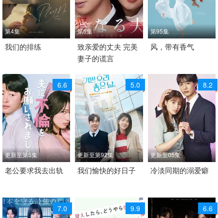
第4集
第6集
第95集
2026 / 韩国 / 韩语
我们的排练
2026 / 日本 / 日语
致亲爱的丈夫 完美
2026 / 日本 / 日语
风，带有香气
妻子的谎言
韩国
悬疑 日剧
日本 日剧
6.6
5.0
8.2
更新至第5集
更新至第92集
更新至05集
2026 / 日本 / 日语
老公要求我去出轨
2026 / 韩国 / 韩语
我们愉快的好日子
2026 / 日本 / 日语
冷淡同期的溺爱癖
日本
日本
7.0
9.9
6.6