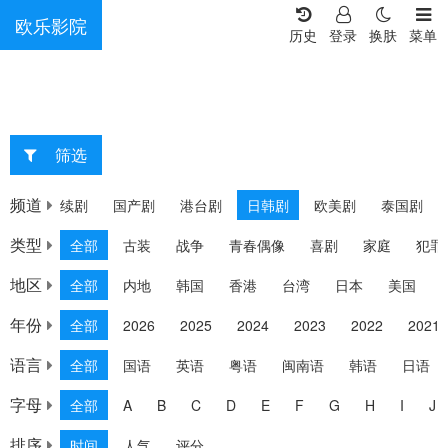
欧乐影院
历史
登录
换肤
菜单
筛选
重选
频道
连续剧
国产剧
港台剧
日韩剧
欧美剧
泰国剧
类型
全部
古装
战争
青春偶像
喜剧
家庭
犯罪
地区
全部
内地
韩国
香港
台湾
日本
美国
年份
全部
2026
2025
2024
2023
2022
2021
语言
全部
国语
英语
粤语
闽南语
韩语
日语
字母
全部
A
B
C
D
E
F
G
H
I
J
排序
时间
人气
评分