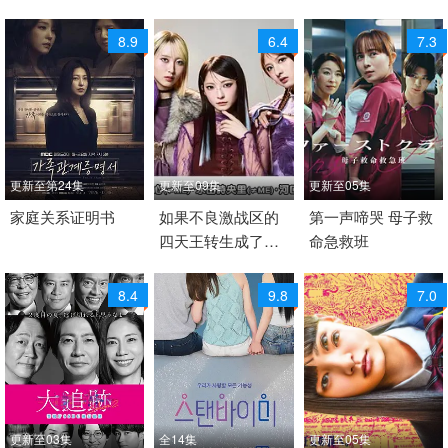
8.9
6.4
7.3
更新至第24集
更新至09集
更新至05集
2026 / 韩国 / 韩语
家庭关系证明书
2026 / 日本 / 日语
如果不良激战区的
2026 / 日本 / 日语
第一声啼哭 母子救
四天王转生成了偶
命急救班
剧情 韩剧
日剧
日本
像团体
8.4
9.8
7.0
更新至03集
全14集
更新至05集