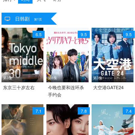
日韩剧
共
7733
个视频
第1页
6.5
9.5
9.5
第3集
第6集
第3集
2026 / 日本 / 日语
东京三十岁左右
2026 / 日本 / 日语
今晚也要和连环杀
2026 / 日本 / 日语
大空港GATE24
手约会
日本
日本
日剧
7.1
7.8
7.4