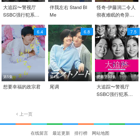
2026 / 日本 / 日语
大追踪〜警视厅
2026 / 韩国 / 韩语
伴我左右 Stand BI
2026 / 日本 / 日语
怪奇-伊藤润二令人
SSBC强行犯系〜
Me
彻夜难眠的奇异故
日本
韩国 日韩综艺
剧情 恐怖 日本
第二季
事－
6.4
6.8
7.5
第5集
第4集
更新至03集
2026 / 日本 / 日语
想要幸福的政宗君
2026 / 日本 / 日语
尾调
2026 / 日本 / 日语
大追踪〜警视厅
SSBC强行犯系〜
日本
日本
剧情 悬疑 犯罪 日本
第二季
上一页
1/323
下一页
在线留言
最近更新
排行榜
网站地图