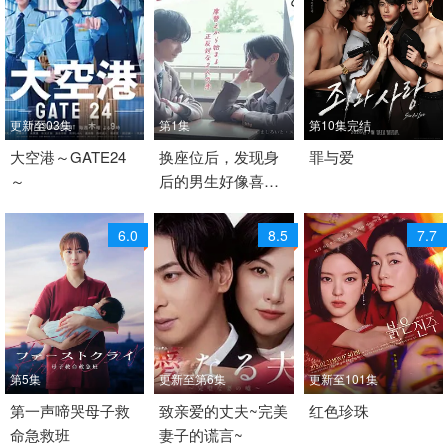
更新至03集
第1集
第10集完结
2026 / 日本 / 日语
大空港～GATE24
2026 / 日本 / 日语
换座位后，发现身
2026 / 韩国 / 韩语
罪与爱
～
后的男生好像喜欢
日本
日本
短片 同性 韩国
我
6.0
8.5
7.7
第5集
更新至第6集
更新至101集
2026 / 日本 / 日语
第一声啼哭母子救
2026 / 日本 / 日语
致亲爱的丈夫~完美
2026 / 韩国 / 韩语
红色珍珠
命急救班
妻子的谎言~
日剧
日本 日剧
韩国