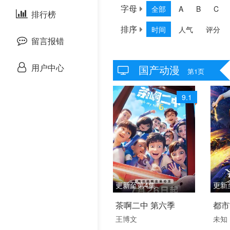
字母
全部
A
B
C
剧情片
泰国剧
排行榜
欧美综艺
排序
时间
人气
评分
战争片
留言报错
悬疑片
用户中心
国产动漫
第1页
犯罪片
9.1
奇幻片
邵氏电影
古装片
更新至第4集
更新
灾难片
2026 / 中国大陆 / 汉语
2024
茶啊二中 第六季
都市
普通话,东北方言
国产
记录片
王博文
未知