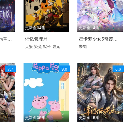
更新至04集
更新至14集
国语
2026 / 中国大陆 / 汉语
2026 / 中国大陆 / 国语
局掌握
记忆管理局
星卡梦少女5奇迹绽
普通话
国产动漫
大猴
染兔
默伶
虚元
未知
画
放
国产动漫
7.7
9.8
6.6
更新至05集
更新至15集
 / 汉语
2026 / 英国 / 英语
2026 / 中国大陆 / 汉语