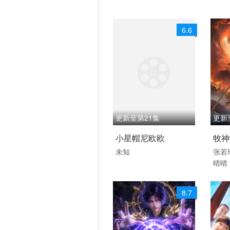
喜剧 动画 国产动漫
历史片
6.6
更新至第21集
更新
2026 / 中国大陆 / 国语
202
小星帽尼欧欧
牧神
国产动漫
普通
未知
张若
晴晴
动画
嗣航
漫
轩
唐
8.7