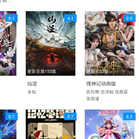
漫
国产动漫
斯
Kira
May
8.1
4.1
9.9
更新至第153集
更新至23集
 /
2023 / 中国大陆 / 汉语
2026 / 大陆 / 国语
仙逆
搜神记动画版
普通话
动画 国产动漫 港台综艺
未知
苏尚卿
史泽鲲
张惠霖
张雨濛
剧情 动画 古装 国产动
漫
8.7
8.7
8.2