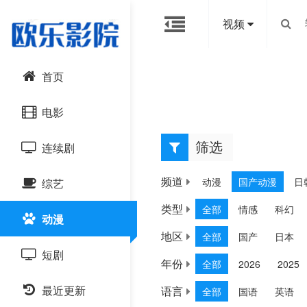
视频
首页
电影
筛选
连续剧
动漫
动作片
频道
动漫
国产动漫
日
综艺
喜剧片
国产剧
类型
全部
情感
科幻
动漫
爱情片
港台剧
大陆综艺
地区
全部
国产
日本
短剧
科幻片
日韩剧
日韩综艺
年份
全部
2026
2025
恐怖片
最近更新
语言
欧美剧
全部
国语
英语
港台综艺