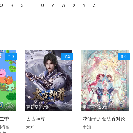
Q
R
S
T
U
V
W
X
Y
Z
共
4629
个视频
7.0
7.5
8.0
更新至第7集
更新至第23集
英语
2026 / 国产 / 国语
2026 / 中国大陆 / 汉语
十二季
太古神尊
花仙子之魔法香对论
儿童 国
科幻 热血 动作 国产动
普通话
阿梅丽·
未知
未知
·赖丁