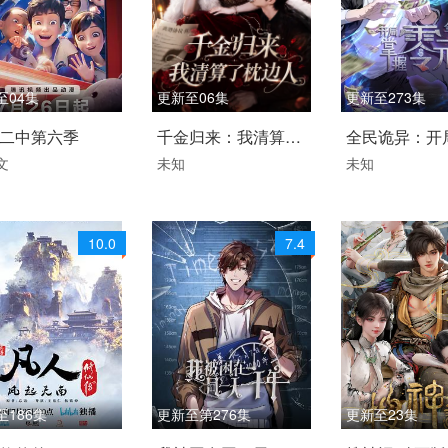
至04集
更新至06集
更新至273集
6 / 中国大陆 / 汉语
2026 / 中国大陆 / 国语
2025 / 大陆 / 
二中第六季
千金归来：我清算了
全民诡异：开
话,东北方言
动漫 国产动漫
国产动漫
文
未知
未知
枕边人
零元购·动态漫
动漫
10.0
7.4
至186集
更新至第276集
更新至23集
 / 大陆 / 国语
国产动漫
2026 / 中国大陆