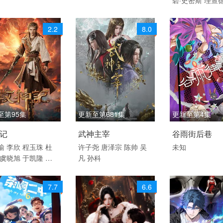
产动漫
斯
莫温娜·班克
Monteith
Alice 
2.2
8.0
至第95集
更新至第681集
更新至第4集
4 / 中国大陆 / 汉语
2020 / 大陆 / 国语
2026 / 中国大陆
记
武神主宰
谷雨街后巷
话
动画 国产动漫
国产动漫
瑜
李欣
程玉珠
杜
许子尧
唐泽宗
陈帅
吴
未知
虞晓旭
于凯隆
高
凡
孙科
 奇幻 冒险 国产动
张恒
王宇航
刘宇
昊
7.7
6.6