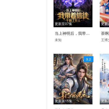
更新至07集
更新
2026 / 国产 / 国语
202
当上神明后，我带着
茶啊
国产动漫
普通
未知
王博
信徒干翻了废土
国产
9.2
更新第15集
更新
2026 / 中国大陆 / 汉语
2020