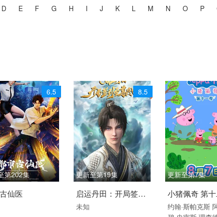
D
E
F
G
H
I
J
K
L
M
N
O
P
6.5
8.5
至第202集
更新至第19集
更新至第7集
 / 大陆 / 国语
2025 / 大陆 / 国语
2026 / 英国 / 
古仙医
启运丹田：开局签到
小猪佩奇 第
动漫
国产动漫
喜剧 动画 家庭 
未知
约翰·斯帕克斯
至尊丹田
碧·史密斯
理查德