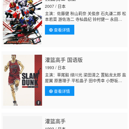
2007 / 日本
主演：佐藤健 秋山莉奈 关俊彦 石丸谦二郎 松
本若菜 游佐浩二 寺杣昌纪 铃村健一 永田
彬 上野亮 白鸟百合子 中村优一 大塚芳忠 松
查看详情
元环季 石黑英雄 黑田崇矢 坂口候一 三木真一
郎 桐井大介 满岛光 落合弘治 波冈一喜 外川
贵博 阿部亮平 落合扶树 小越勇辉 辻忍 梁田
清之 家中宏 津久井教生 绳田雄哉 鸟海浩
辅
神奈延年
不破万作 桧山修之
灌篮高手 国语版
1993 / 日本
主演：草尾毅 绿川光 梁田清之 置鲇龙太郎 盐
屋翼 原惠理子 平松晶子 田中秀幸 小野坂昌
也
神奈延年
西村知道 森川智之 干本雄之 盐
查看详情
屋浩三 佐藤正治 江川央生 川津泰彦 大塚芳
忠 石川英郎
灌篮高手
1993 / 日本