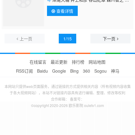
鲇龙太郎 并木法子 鸟海浩辅 小杉十郎太 水树
查看详情
奈奈 下野纮 羽多野涉 乡田穗积 丰永利行 古
谷彻
上一页
1/15
下一页
在线留言
最近更新
排行榜
网站地图
RSS订阅
Baidu
Google
Bing
360
Sogou
神马
本网站只提供web页面服务，通过链接的方式提供相关内容（所有视频内容收集
于各大视频网站），本站不对链接内容具有进行编辑、整理、修改等权利
合作邮箱： 备案号：
©copyright 2020-2026 欧乐影院 ouletv1.com