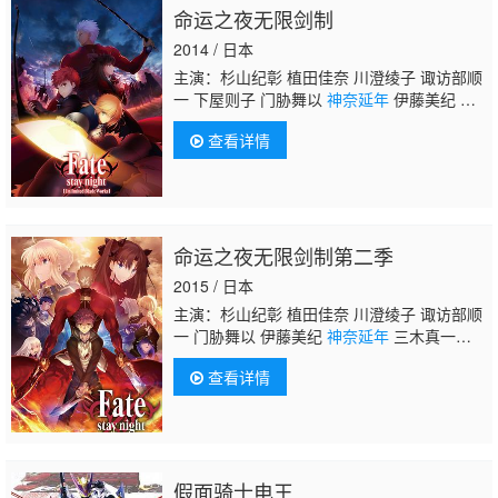
命运之夜无限剑制
2014 / 日本
主演：杉山纪彰 植田佳奈 川澄绫子 诹访部顺
一 下屋则子 门胁舞以
神奈延年
伊藤美纪 中
田让治 小山力也 神谷浩史 三木真一郎 田中敦
查看详情
子 寺杣昌纪 浅川悠 西前忠久 真殿光昭 关智
一
命运之夜无限剑制第二季
2015 / 日本
主演：杉山纪彰 植田佳奈 川澄绫子 诹访部顺
一 门胁舞以 伊藤美纪
神奈延年
三木真一
郎 神谷浩史 真殿光昭 田中敦子 寺杣昌纪 中
查看详情
田让治 关智一 小山力也
假面骑士电王