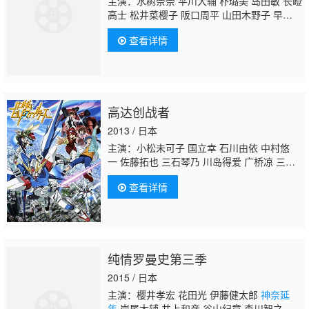
主演：水树奈奈 平川大辅 朴璐美 岛田敏 长嶝
高士 松井菜樱子 阪口周平 山田木野子 早水理
沙 大塚明夫 增田由纪 世户沙织 野田顺子 后
查看详情
藤邑子 青山穰 高乃丽 高垣彩阳 铃木千寻 利
根健太朗
神奈延年
斋贺光希 井上麻里奈 片贝
真子 成田剑 齐藤贵美子 赤池裕美子 京田尚
子 佐藤有世 金田朋子 宝龟克寿 田浦环 松元
惠 疋田高志
高达创战者
2013 / 日本
主演：小松未可子 国立幸 石川由依 中村悠
一 佐藤拓也 三石琴乃 川岛得爱 广桥凉 三宅
健太 悠木碧 广濑正志 木村昴 早见沙织 稻叶
查看详情
实 远藤大智 白石凉子 稻田彻 立花慎之介 家
弓家正 黑田崇矢 上田祐司 江口拓也 斋藤千
和
神奈延年
本乡奏多
纯情罗曼史第三季
2015 / 日本
主演：樱井孝宏 花田光 伊藤健太郎
神奈延
年
岸尾大辅 井上和彦 谷山纪章 森川智之 置