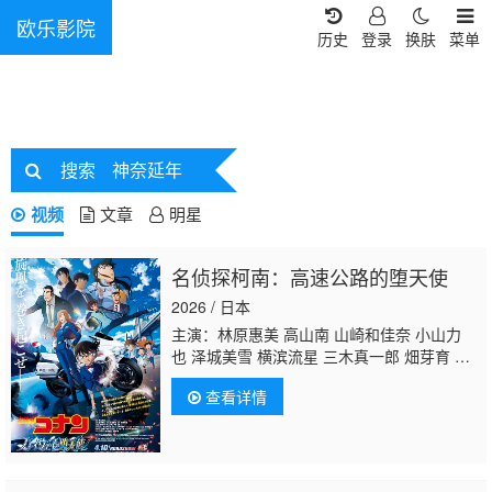
欧乐影院
历史
登录
换肤
菜单
搜索
神奈延年
视频
文章
明星
名侦探柯南：高速公路的堕天使
2026 / 日本
主演：林原惠美 高山南 山崎和佳奈 小山力
也 泽城美雪 横滨流星 三木真一郎 畑芽育
神
奈延年
查看详情