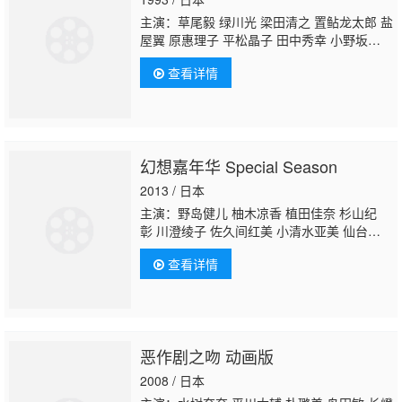
主演：草尾毅 绿川光 梁田清之 置鲇龙太郎 盐
屋翼 原惠理子 平松晶子 田中秀幸 小野坂昌
也
神奈延年
西村知道 森川智之 干本雄之 盐
查看详情
屋浩三 佐藤正治 江川央生 川津泰彦 大塚芳
忠 石川英郎
幻想嘉年华 Special Season
2013 / 日本
主演：野岛健儿 柚木凉香 植田佳奈 杉山纪
彰 川澄绫子 佐久间红美 小清水亚美 仙台惠
理 本多阳子 岸尾大辅 高野直子 松来未祐
神
查看详情
奈延年
南央美 夏树莉绪 渡边明乃 浅川悠 丹
下樱 中田让治 田中敦子 伊丸冈笃
恶作剧之吻 动画版
2008 / 日本