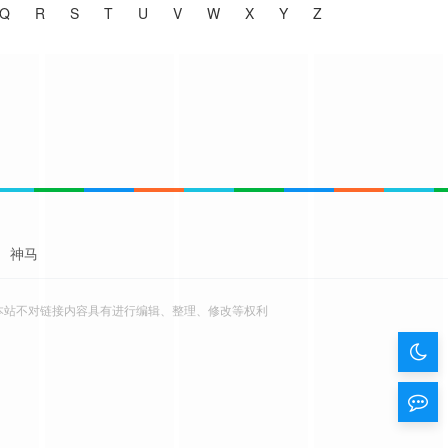
Q
R
S
T
U
V
W
X
Y
Z
神马
本站不对链接内容具有进行编辑、整理、修改等权利
暗
色
留
模
言