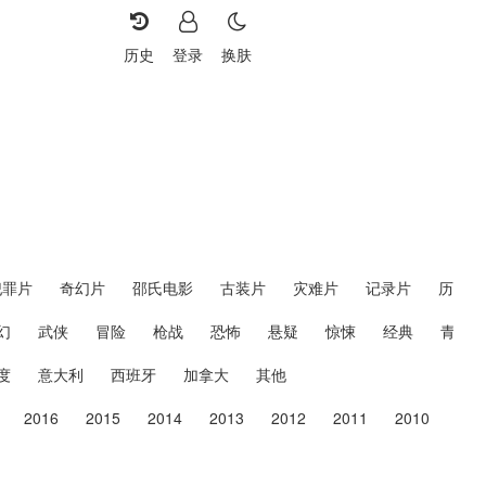
历史
登录
换肤
犯罪片
奇幻片
邵氏电影
古装片
灾难片
记录片
历史片
幻
武侠
冒险
枪战
恐怖
悬疑
惊悚
经典
青春
度
意大利
西班牙
加拿大
其他
2016
2015
2014
2013
2012
2011
2010