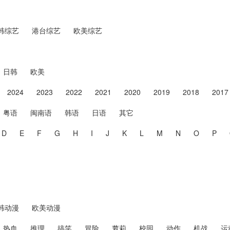
韩综艺
港台综艺
欧美综艺
日韩
欧美
2024
2023
2022
2021
2020
2019
2018
2017
粤语
闽南语
韩语
日语
其它
D
E
F
G
H
I
J
K
L
M
N
O
P
韩动漫
欧美动漫
热血
推理
搞笑
冒险
萝莉
校园
动作
机战
运