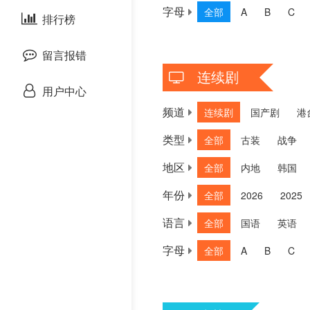
字母
全部
A
B
C
剧情片
泰国剧
排行榜
欧美综艺
欧美动漫
战争片
留言报错
连续剧
悬疑片
用户中心
频道
连续剧
国产剧
港
犯罪片
类型
全部
古装
战争
奇幻片
地区
全部
内地
韩国
邵氏电影
年份
全部
2026
2025
语言
全部
国语
英语
古装片
字母
全部
A
B
C
灾难片
记录片