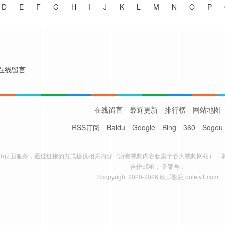
D
E
F
G
H
I
J
K
L
M
N
O
P
在线留言
在线留言
最近更新
排行榜
网站地图
RSS订阅
Baidu
Google
Bing
360
Sogou
eb页面服务，通过链接的方式提供相关内容（所有视频内容收集于各大视频网站），
合作邮箱： 备案号：
©copyright 2020-2026 欧乐影院 ouletv1.com