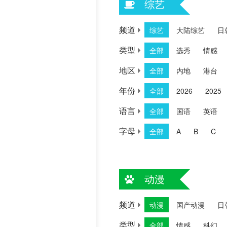
综艺
历史片
频道
综艺
大陆综艺
日
类型
全部
选秀
情感
地区
全部
内地
港台
年份
全部
2026
2025
语言
全部
国语
英语
字母
全部
A
B
C
动漫
频道
动漫
国产动漫
日
类型
全部
情感
科幻