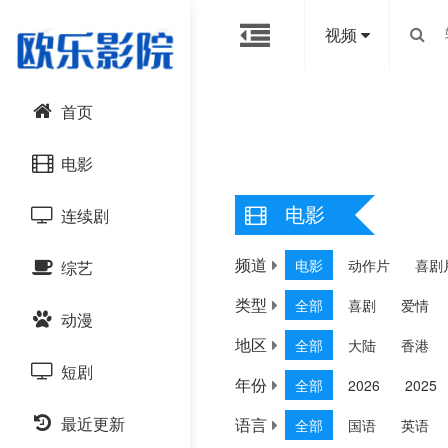
视频
首页
电影
电影
连续剧
动作片
频道
电影
动作片
喜剧
综艺
喜剧片
国产剧
类型
全部
喜剧
爱情
动漫
爱情片
港台剧
大陆综艺
地区
全部
大陆
香港
短剧
科幻片
日韩剧
日韩综艺
国产动漫
年份
全部
2026
2025
恐怖片
最近更新
语言
欧美剧
全部
国语
英语
港台综艺
日韩动漫