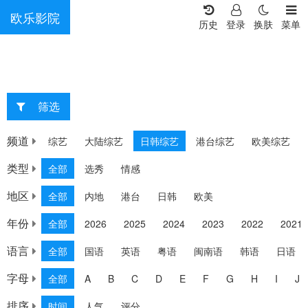
欧乐影院
历史
登录
换肤
菜单
筛选
重选
频道
综艺
大陆综艺
日韩综艺
港台综艺
欧美综艺
类型
全部
选秀
情感
地区
全部
内地
港台
日韩
欧美
年份
全部
2026
2025
2024
2023
2022
2021
语言
全部
国语
英语
粤语
闽南语
韩语
日语
字母
全部
A
B
C
D
E
F
G
H
I
J
排序
时间
人气
评分