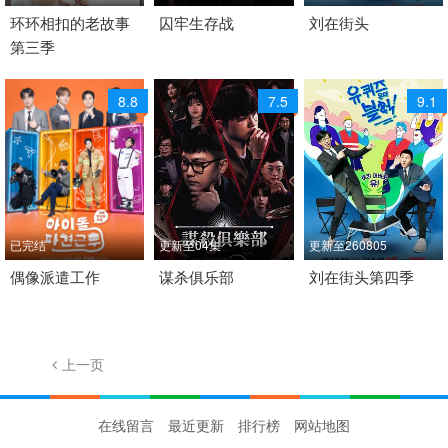
2021 / 韩国 /
环环相扣的老故事
2026 / 印度 / 印地语
囚牢生存战
2018 / 韩国 / 韩语
刘在街头
第三季
日韩综艺
日韩综艺
日韩综艺
8.8
7.5
9.1
已完结
更新至04集
更新至260805
2026 / 韩国 / 韩语
偶像派遣工作
2026 / 韩国 / 韩语
谋杀俱乐部
2022 / 韩国 / 韩语
刘在街头第四季
日韩综艺
日韩综艺
脱口秀 日韩综艺
上一页
1/40
下一页
在线留言
最近更新
排行榜
网站地图