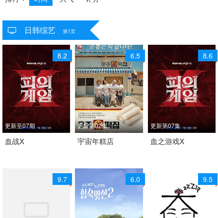
日韩综艺
共
954
个视频
第1页
8.2
6.5
8.6
更新至07期
更新第02集
更新第07集
2026 / 韩国 / 韩语
血战X
2026 / 韩国 / 韩语
宇宙年糕店
2026 / 韩国 / 韩语
血之游戏X
日韩综艺
日韩综艺
日韩综艺
9.7
6.0
9.5