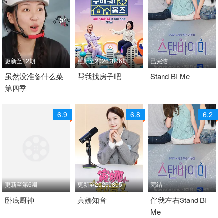
更新至12期
更新至20260806期
已完结
2026 / 韩国 / 韩语
虽然没准备什么菜
2019 / 韩国 / 韩语
帮我找房子吧
2026 / 韩国 / 韩语
Stand BI Me
第四季
日韩综艺
真人秀 日韩综艺
日韩综艺
6.9
6.8
6.2
更新至第6期
更新至20260805
完结
2026 / 韩国 / 韩语
卧底厨神
2026 / 韩国 / 韩语
寅娜知音
2026 / 韩国 / 韩语
伴我左右Stand BI
Me
日韩综艺
日韩综艺
日韩综艺