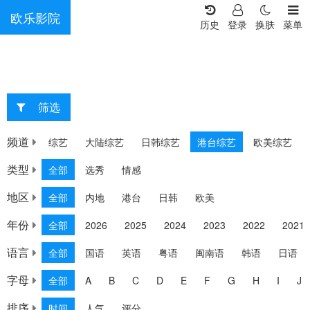
欧乐影院
历史
登录
换肤
菜单
筛选
重选
频道
综艺
大陆综艺
日韩综艺
港台综艺
欧美综艺
类型
全部
选秀
情感
地区
全部
内地
港台
日韩
欧美
年份
全部
2026
2025
2024
2023
2022
2021
语言
全部
国语
英语
粤语
闽南语
韩语
日语
字母
全部
A
B
C
D
E
F
G
H
I
J
排序
时间
人气
评分