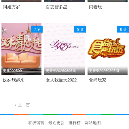
2023 / 台湾 / 国语
阿姐万岁
2023 / 港台 / 国语
百变智多星
2022 / 台湾 / 国语
闹着玩
港台综艺
港台综艺
港台综艺
7.9
9.8
8.6
更新202509111
更新至20260806期
更新至20260805期
2022 / 台湾 / 国语
姊妹靓起来
2020 / 港台 / 国语
女人我最大2022
2007 / 台湾 / 国语
食尚玩家
港台综艺
脱口秀 港台综艺
纪录片 港台综艺
上一页
1/35
下一页
在线留言
最近更新
排行榜
网站地图