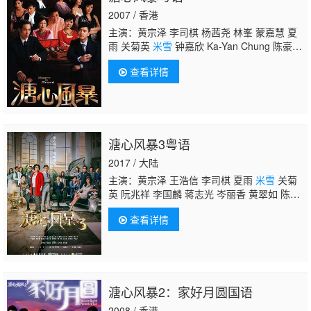
2007 / 香港
主演：黄宗泽 李司棋 杨茜尧 林峯 蒙嘉慧 夏
雨 关菊英
米雪
钟嘉欣 Ka-Yan Chung 陈豪
Moses Chan 阮兆祥 Louis Yuen 陈法拉 Fala
查看详情
Chen 黎诺懿 Lok-Yi Lai 张松枝 Deno
Cheung
溏心风暴3粤语
2017 / 大陆
主演：黄宗泽 王浩信 李司棋 夏雨
米雪
关菊
英 阮兆祥 李国麟 蒋志光 岑丽香 黄翠如 陈敏
之 唐文龙 李忠希 马浚伟 周骢 庄锶敏 李成
查看详情
昌 吴家乐 胡琳 梁舜燕 陈智燊 韩马利 苗可
秀 郑希怡 冯盈盈 黄嘉乐 韦家雄 欧阳巧莹 杨
柳青 张宝儿 李漫芬 罗乐林 谭嘉仪 黄得生 谭
炳文 刘温馨 林泳淘 周丽欣 唐贝诗 黄智贤 汪
明荃 黄祥兴 黄夏蕙 陆浩明 文雪儿 张达伦 陈
溏心风暴2：家好月圆国语
荣峻 杜燕歌 叶凯茵 周宝霖 朱敏瀚 何伟业 林
淑敏 莫家淦 卫志豪 吴香伦 林伊丽 郭千瑜 陈
2008 / 香港