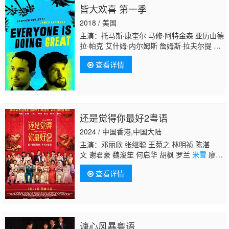
皆大欢喜 第一季
2018 / 美国
主演：托马斯·康奎尔 马修·阿特金森 亚历山德
拉·帕克 艾什姆·内尔姆斯 詹姆斯·拉夫尔提 史
蒂芬 卡丽莎·斯特普尔斯 乔什·贝格尔 威洛·黑
查看详情
尔 布兰登·鲁伊特
米雪
儿·朗 卡莉巴·海内 小黛
博拉·贝克 Tony·Williams·Tony·Williams
还是觉得你最好2粤语
2024 / 中国香港,中国大陆
主演：邓丽欣 张继聪 王菀之 林明祯 陈湛
文 谢君豪 魏浚笙 何启华 胡枫 罗兰
米雪
廖子
妤 蒋志光 黎彼得 凌文龙 余香凝 杨偲泳 胡子
查看详情
彤 林家熙 伍咏诗 黄呈欣
溏心风暴粤语