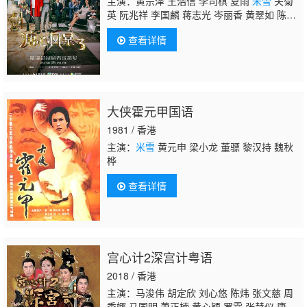
主演：黄宗泽 王浩信 李司棋 夏雨
米雪
关菊
英 阮兆祥 李国麟 蒋志光 岑丽香 黄翠如 陈敏
之 唐文龙 李忠希 马浚伟 周骢 庄锶敏 李成
查看详情
昌 吴家乐 胡琳 梁舜燕 陈智燊 韩马利 苗可
秀 郑希怡 冯盈盈 黄嘉乐 韦家雄 欧阳巧莹 杨
柳青 张宝儿 李漫芬 罗乐林 谭嘉仪 黄得生 谭
炳文 刘温馨 林泳淘 周丽欣 唐贝诗 黄智贤 汪
明荃 黄祥兴 黄夏蕙 陆浩明 文雪儿 张达伦 陈
大侠霍元甲国语
荣峻 杜燕歌 叶凯茵 周宝霖 朱敏瀚 何伟业 林
淑敏 莫家淦 卫志豪 吴香伦 林伊丽 郭千瑜 陈
1981 / 香港
伟琪 朱智贤 曹思诗
主演：
米雪
黄元申 梁小龙 董骠 黎汉持 魏秋
桦
查看详情
宫心计2深宫计粤语
2018 / 香港
主演：马浚伟 胡定欣 刘心悠 陈炜 张文慈 周
秀娜 马国明 萧正楠 黄心颖 罗霖 张慧仪 康