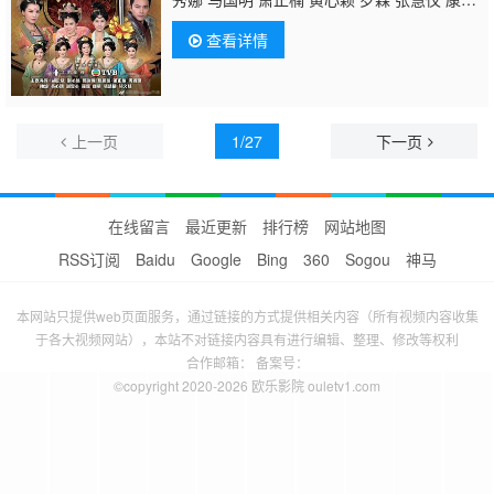
华
米雪
李龙基 吕珊 韩马利 潘冠霖 李天翔 陆
查看详情
诗韵 张达伦 曾伟权 谢雪心 赖慰玲 李美慧 韦
家雄 关伟伦 黄得生 袁文杰 李忠希 邵卓尧 王
俊棠 杨证桦 麦玲玲 陈志健 杜燕歌 陈庭欣 区
霭玲
上一页
1/27
下一页
在线留言
最近更新
排行榜
网站地图
RSS订阅
Baidu
Google
Bing
360
Sogou
神马
本网站只提供web页面服务，通过链接的方式提供相关内容（所有视频内容收集
于各大视频网站），本站不对链接内容具有进行编辑、整理、修改等权利
合作邮箱： 备案号：
©copyright 2020-2026 欧乐影院 ouletv1.com