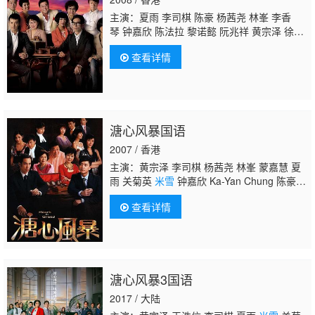
伟琪 朱智贤 曹思诗
主演：夏雨 李司棋 陈豪 杨茜尧 林峯 李香
琴 钟嘉欣 陈法拉 黎诺懿 阮兆祥 黄宗泽 徐子
珊 关菊英
米雪
黎耀祥
查看详情
溏心风暴国语
2007 / 香港
主演：黄宗泽 李司棋 杨茜尧 林峯 蒙嘉慧 夏
雨 关菊英
米雪
钟嘉欣 Ka-Yan Chung 陈豪
Moses Chan 阮兆祥 Louis Yuen 陈法拉 Fala
查看详情
Chen 黎诺懿 Lok-Yi Lai 张松枝 Deno
Cheung
溏心风暴3国语
2017 / 大陆