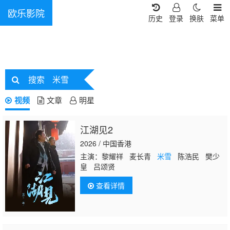
欧乐影院
历史
登录
换肤
菜单
搜索
米雪
视频
文章
明星
江湖见2
2026 / 中国香港
主演：黎耀祥 麦长青
米雪
陈浩民 樊少
皇 吕颂贤
查看详情