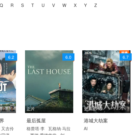
Q
R
S
T
U
V
W
X
Y
Z
共
44183
个视频
6.2
6.0
6.7
正片
更新至HD
日语
2026 / 英国 / 法国 / 美
2026 / 中国大陆 / 汉语
界
最后孤屋
港城大劫案
国 / 英语
普通话
l
又吉伶
格蕾塔·李
瓦格纳·马拉
AI
松田流花
西德·爱德华兹
刘易