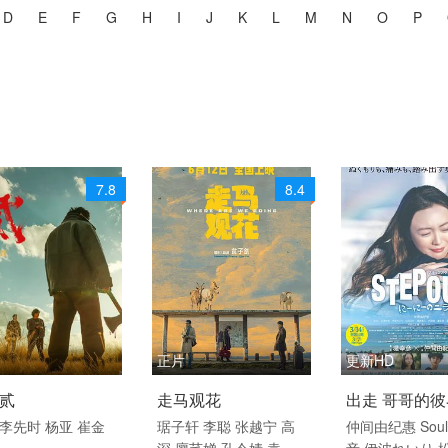
D
E
F
G
H
I
J
K
L
M
N
O
P
7.8
8.4
正片
更新HD
6 / 中国大陆 / 普通
2026 / 中国大陆 / 汉语
2025 / 日本 / 
贰
走马观花
出走 哥哥的彼
普通话
剧情
李先时
杨亚
崔金
琚子轩
李聪
张越宁
高
仲间由纪惠
Sou
深
廖芊婵
孔令婧
袁千
音
伊波れいり