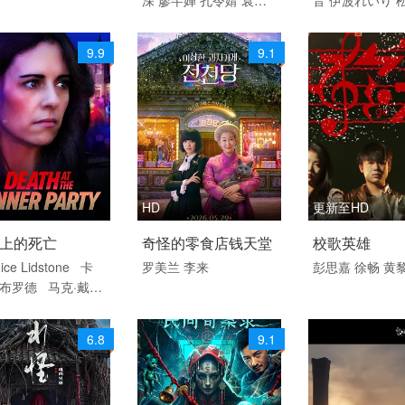
 动作 犯罪片 剧情
剧情
山
费伟妮
津波竜斗
内田
欧
玉城敦子
城
9.9
9.1
津嘉山正种
寺
HD
更新至HD
 / 美国 / 英语
2026 / 韩国 / 韩语
2026 / 中国大陆
上的死亡
奇怪的零食店钱天堂
校歌英雄
剧情 剧情片
话
ice Lidstone
卡
罗美兰
李来
彭思嘉
徐畅
黄
·布罗德
马克·戴
校园喜剧 青春 
 Broda
Bryce Wy
情片 剧情
玛蒂娜·奥尔蒂斯·
6.8
9.1
斯
阿娜娜·里德瓦
阮朴生
Jon Wel
lice Lapyko