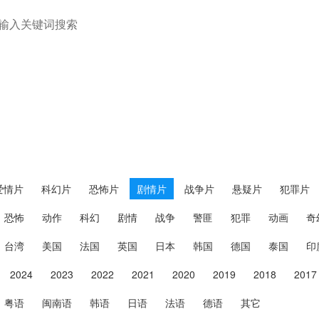
剧情片
爱情片
科幻片
恐怖片
剧情片
战争片
悬疑片
犯罪片
恐怖
动作
科幻
剧情
战争
警匪
犯罪
动画
奇
台湾
美国
法国
英国
日本
韩国
德国
泰国
印
2024
2023
2022
2021
2020
2019
2018
2017
粤语
闽南语
韩语
日语
法语
德语
其它