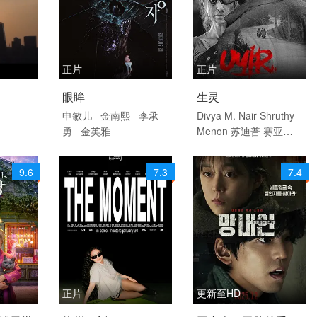
正片
正片
 / 汉语
2026 / 韩国 / 韩语
2026 / 印度 / 印地语
眼眸
生灵
剧情
悬疑 惊悚 犯罪 犯罪
申敏儿
金南熙
李承
Divya M. Nair
Shruthy
勇
金英雅
Menon
苏迪普
赛亚米·
片 剧情
凯尔
罗尚·马修
维诺德·
萨加尔
9.6
7.3
7.4
正片
更新至HD
韩语
2026 / 美国 / 英语
2025 / 韩国 / 韩语