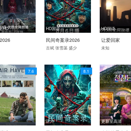
至HD
HD国语
HD国语
6 / 中国大陆 / 汉语
2026 / 中国大陆 / 汉语
2026 / 中国大陆
2026
民间奇案录2026
让爱回家
话
普通话
普通话
古斌
张雪菡
盛少
未知
悬疑 惊悚 剧情
剧情
7.6
8.1
正片
更新至高清
 / 美国 / 英语
2026 / 中国大陆 / 普通
2026 / 韩国 / 