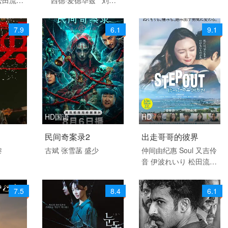
剧情
剧情
树
盧礼
斯·古迪
奥黛丽·安德森
间やよい
南希·鲍德温
陶妮·丰
7.9
6.1
9.1
辻健一郎
塔纳
杰德·奥金
奥利
弗·亨利·阿诺德
加百列
·钟
费莉西蒂·鲍恩
Ril
ey Chung
艾玛·霍
诺
亚·亚历山大·索斯诺夫斯
基
HD国语
HD
 / 普通
2026 / 中国大陆 / 汉语
2025 / 日本 / 日语
民间奇案录2
出走哥哥的彼界
普通话
剧情
黎
古斌
张雪菡
盛少
仲间由纪惠
Soul
又吉伶
音
伊波れいり
松田流花
音乐 剧
悬疑 惊悚 剧情
津波竜斗
内田树
盧礼
欧
玉城敦子
城间やよい
7.5
8.4
6.1
津嘉山正种
寺辻健一郎