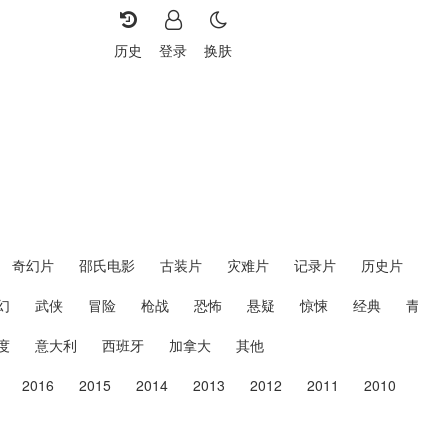
历史
登录
换肤
重选
奇幻片
邵氏电影
古装片
灾难片
记录片
历史片
幻
武侠
冒险
枪战
恐怖
悬疑
惊悚
经典
青春
度
意大利
西班牙
加拿大
其他
2016
2015
2014
2013
2012
2011
2010