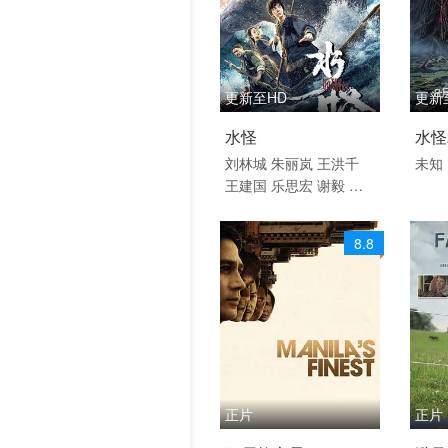
更新至HD
更新
2019 / 大陆 / 国语
202
水怪
水怪
剧情
普通
刘林城
朱丽岚
王洪千
未知
王建国
乐思宏
谢毅
李
剧情
彦峰
8.8
正片
正片
2025 / 菲律宾 / 英语
2016