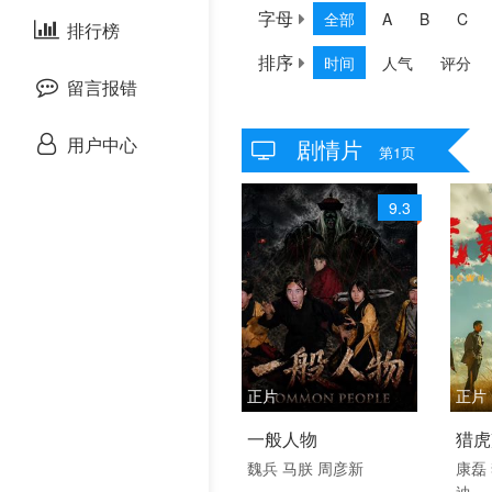
字母
全部
A
B
C
泰国剧
排行榜
欧美综艺
欧美动漫
排序
时间
人气
评分
留言报错
用户中心
剧情片
第1页
9.3
正片
正片
2026 / 中国大陆 / 普通
202
一般人物
猎虎
话
话
魏兵
马朕
周彦新
康磊
迪