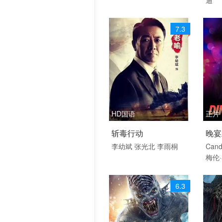
青春 喜剧 剧情片 剧情
犯罪
7.3
HD国语
正片
2026 / 中国大陆 / 汉语
2026
斩毒行动
晚宴
普通话
剧情
李幼斌
张光北
李雨桐
Cand
梅伦
剧情 动作 剧情片
Eden
nter
6.3
路易
尔德
ch
A