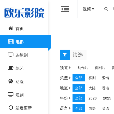
视频
首页
电影
筛选
连续剧
电影
频道
电影
动作片
喜剧片
综艺
国产剧
类型
全部
喜剧
爱情
动漫
港台剧
大陆综艺
地区
全部
大陆
香港
短剧
日韩剧
日韩综艺
国产动漫
年份
全部
2026
2025
最近更新
语言
欧美剧
全部
国语
英语
港台综艺
日韩动漫