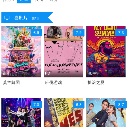
喜剧片
共
16245
个视频
第1页
6.9
7.9
7.3
正片
HD
HD中字
2026 / 泰国 / 泰语
莫兰舞团
2025 / 加拿大 / 法语
轻佻游戏
2026 / 美国 / 英语
摇滚之夏
剧情 喜剧 歌舞 喜剧片
喜剧
喜剧
7.0
6.3
8.7