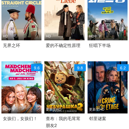
HD
HD
HD中字
2025 / 英国 / 英语
无界之环
2023 / 德国 / 德语
爱的不确定性原理
2026 / 韩国 / 韩语
狂唱下半场
喜剧
喜剧
喜剧
9.6
9.8
6.2
HD中字
更新至HD
更新至HD
2025 / 德国 / 德语
女孩们，女孩们！
2026 / 俄罗斯 / 俄语
查布：我的毛茸茸
2026 / 法国 / 法语,英语
邻里谜案
朋友2
喜剧
喜剧 儿童
喜剧 犯罪