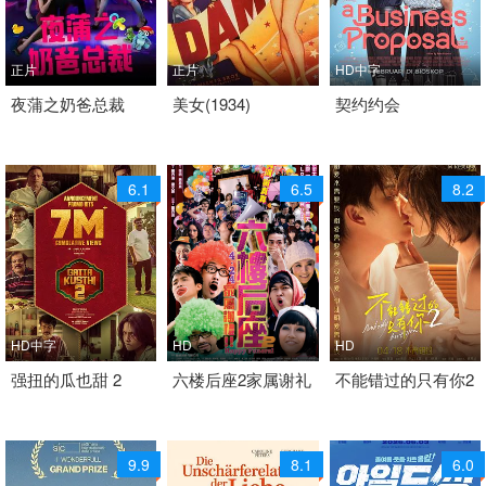
正片
正片
HD中字
2016 / 中国大陆 / 普通
夜蒲之奶爸总裁
1934 / 美国 / 英语
美女(1934)
2025 / 印度尼西亚 / 暂
契约约会
话
喜剧 歌舞 喜剧片
无
喜剧 爱情 喜剧片
喜剧
6.1
6.5
8.2
HD中字
HD
HD
2026 / 印度 / 印度语
强扭的瓜也甜 2
2008 / 香港 / 粤语
六楼后座2家属谢礼
2026 / 中国大陆 / 汉语
不能错过的只有你2
喜剧
喜剧
普通话
中国大陆 喜剧
9.9
8.1
6.0