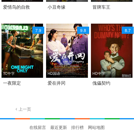
2020 / 美国 / 英语
爱情鸟的自救
2022 / 中国大陆 / 汉语
小丑奇缘
2026 / 中国大陆 / 汉语
冒牌车王
喜剧 犯罪
普通话
普通话
喜剧
喜剧
7.9
9.8
8.7
TC中字
HD国语
HD中字
2026 / 美国 / 英语
一夜限定
2022 / 中国大陆 / 汉语
爱在井冈
2026 / 美国 / 英语
傀儡契约
剧情 喜剧 爱情
普通话
喜剧 爱情 恐怖
剧情 喜剧 爱情
上一页
1/677
下一页
在线留言
最近更新
排行榜
网站地图