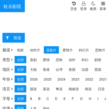
欧乐影院
历史
登录
换肤
菜单
筛选
重选
频道
电影
动作片
喜剧片
爱情片
科幻片
恐怖片
类型
全部
喜剧
爱情
恐怖
动作
科幻
剧情
地区
全部
大陆
香港
台湾
美国
法国
英国
年份
全部
2026
2025
2024
2023
2022
2021
语言
全部
国语
英语
粤语
闽南语
韩语
日语
字母
全部
A
B
C
D
E
F
G
H
I
J
排序
时间
人气
评分