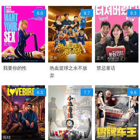
6.6
8.7
9.3
TC中字
正片
正片
2026 / 美国 / 英语
我要你的性
2026 / 中国大陆 / 国语
热血篮球之永不放
2025 / 韩国 / 韩语
禁忌童话
弃
剧情 喜剧 惊悚
喜剧
喜剧
6.5
7.7
9.6
完结
HD国语
HD国语