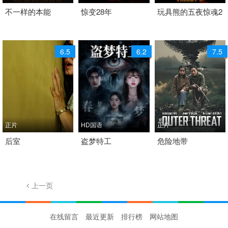
1996 / 美国 / 英语
不一样的本能
2025 / 英国,美国 / 英语
惊变28年
2025 / 美国 / 英语
玩具熊的五夜惊魂2
科幻
科幻
科幻
6.5
6.2
7.5
正片
HD国语
正片
2026 / 美国 / 英语
后室
2026 / 中国大陆 / 汉语
盗梦特工
2026 / 加拿大 / 英语
危险地带
科幻 恐怖 科幻片
普通话
科幻
科幻
上一页
1/131
下一页
在线留言
最近更新
排行榜
网站地图