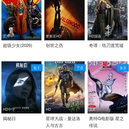
正片
更新至HD
HD国语
2026 / 美国 / 英语
超级少女(2026)
2025 / 加拿大 / 英语
创世之伪
2026 / 中国大陆 / 汉语
奇谭：纸刃渡荒墟
动作 科幻 奇幻 冒险 科
科幻 惊悚 科幻片
普通话
幻片
剧情 奇幻 科幻
6.1
7.0
9.3
HD中字
HD
正片
2026 / 美国 / 英语
揭秘日
2026 / 美国 / 英语
星球大战：曼达洛
1990 / 日本 / 日语
奥特Q电影版 星之
人与古古
传说
科幻
科幻
科幻 冒险 科幻片