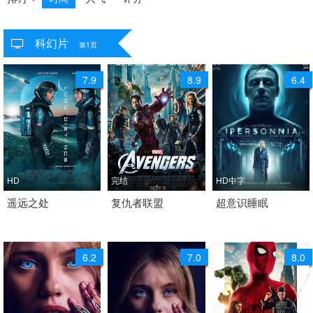
科幻片
共
3141
个视频
第1页
7.9
8.9
6.4
HD
完结
HD中字
2024 / 美国 / 英语
遥远之处
2012 / 美国 / 英语
复仇者联盟
2022 / 意大利 / 意大利
超意识睡眠
剧情 喜剧 科幻
动作 科幻 奇幻 冒险
语
科幻
6.2
7.0
8.0