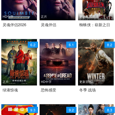
HD中字
正片
更新至TC高清
2025 / 美国 / 英语
灵魂伴侣2026
2026 / 美国 / 英语
灵魂伴侣
2026 / 美国 / 英语
蜘蛛侠：崭新之日
科幻
科幻
科幻
6.2
6.1
8.2
正片
HD中字
更新至HD
2026 /
绿液惊魂
2026 / 美国 / 英语
恐怖感受
2026 / 美国 / 英语
冬季 战场
喜剧 科幻 惊悚 科幻片
科幻 惊悚 科幻片
动作 科幻
9.3
9.2
8.3