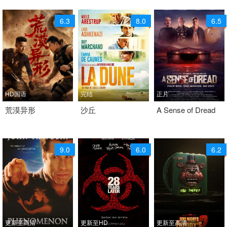
6.3
8.0
6.5
HD国语
完结
正片
2026 / 中国大陆 / 汉语
荒漠异形
2013 / 其它 / 法语
沙丘
2026 / 美国 / 英语
A Sense of Dread
普通话
剧情 科幻
神秘 科幻 惊悚 科幻片
科幻
9.0
6.0
6.2
更新至高清
更新至HD
更新至高清