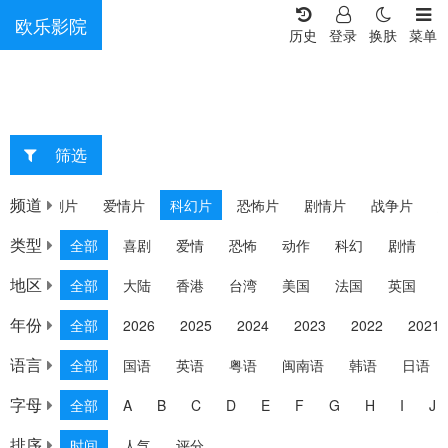
欧乐影院
历史
登录
换肤
菜单
筛选
重选
频道
片
喜剧片
爱情片
科幻片
恐怖片
剧情片
战争片
类型
全部
喜剧
爱情
恐怖
动作
科幻
剧情
地区
全部
大陆
香港
台湾
美国
法国
英国
年份
全部
2026
2025
2024
2023
2022
2021
语言
全部
国语
英语
粤语
闽南语
韩语
日语
字母
全部
A
B
C
D
E
F
G
H
I
J
排序
时间
人气
评分