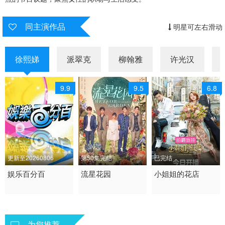
20220831
20220901
20220902
同主演作品
明星可左右滑动
20220905
20220906
20220907
20220908
20220909
20220912
徐熙娣
派翠克
柳翰雅
许光汉
20220913
20220914
20220915
9.9
9.5
6.8
20220916
20220919
20220920
20220921
20220922
20220923
20220926
20220927
20220928
更新至20260806
第50集完结
已完结
20220929
20220930
20221003
1997 / 台湾 / 国语
娱乐百分百
2018 / 中国大陆 / 汉语
流星花园
2018 / 中国大陆 / 汉语
小姐姐的花店
20221004
20221005
20221006
真人秀 港台综艺
普通话
普通话
爱情 内地剧 大陆
真人秀 大陆综艺
20221007
20221010
20221011
为您推荐