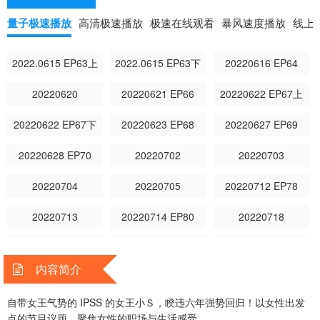
量子极速播放
高清极速播放
极速在线观看
暴风速度播放
线上
2022.0615 EP63上
2022.0615 EP63下
20220616 EP64
20220620
20220621 EP66
20220622 EP67上
20220622 EP67下
20220623 EP68
20220627 EP69
20220628 EP70
20220702
20220703
20220704
20220705
20220712 EP78
20220713
20220714 EP80
20220718
20220720 EP83
20220725
20220726
内容简介
20220727
20220803
20220811
自带女王气势的 IPSS 的女王小Ｓ，睽违六年强势回归！以女性出发
20220812
20220818
20220819
点的节目议题，聚焦女性的职场与生活感受。