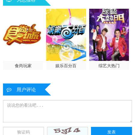
20221011
20221013
20221013
20221017
20221019
20221020
20221021
20221024
20221025
20221026
20221027
20221028
20221031
20221101
20221102
食尚玩家
娱乐百分百
综艺大热门
20221103
20221104
20221107
20221108
20221109
20221110
用户评论
20221111
20221114
20221115
20221116
20221117
20221118
20221121
20221122
20221123
20221124
20221125
20221128