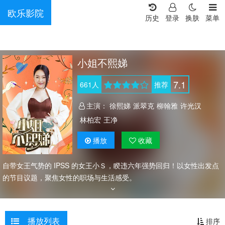
欧乐影院
历史
登录
换肤
菜单
小姐不熙娣
7.1
661
人
推荐
主演：
徐熙娣
派翠克
柳翰雅
许光汉
林柏宏
王净
播放
收藏
自带女王气势的 IPSS 的女王小Ｓ，睽违六年强势回归！以女性出发点
的节目议题，聚焦女性的职场与生活感受。
播放列表
排序