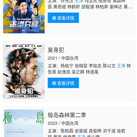
主演：许光汉
王净
马念先 陈彦佐 黄路梓
茵 黄奇斌 林鹤轩 邰智源 林柏昇 谢坤达 黄于
恩 吴泱潾 阿部玛利亚 黄宣 杨祐宁 钟欣凌
查看详情
复身犯
2021 / 中国台湾
主演：杨祐宁 张榕容 李铭忠 陈以文
王净
林
哲熹 赵逸岚 梁正群 林道禹
查看详情
极岛森林第二季
2023 / 中国台湾
主演：陈柏霖 余家斌 具俊晔 洪千淑 徐若
瑄 黄宣 侯彦西
王净
吳沁婕