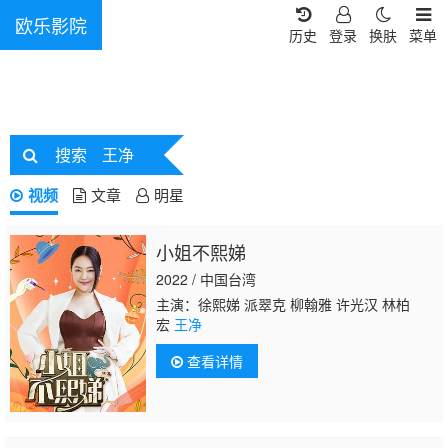
欧乐影院
历史
登录
换肤
菜单
搜索
王净
视频
文章
明星
小姐不熙娣
2022 / 中国台湾
主演：徐熙娣 派翠克 柳翰雅 许光汉 林柏
宏
王净
查看详情