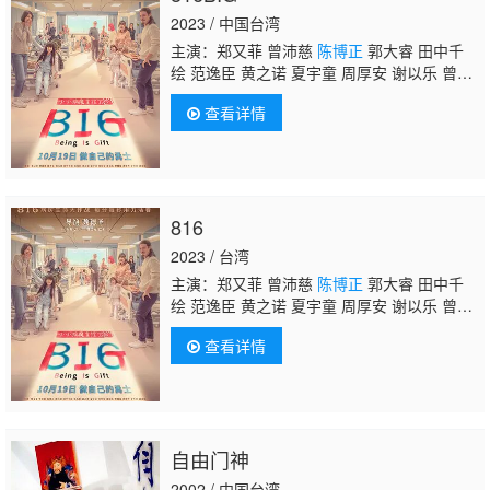
2023 / 中国台湾
主演：郑又菲 曾沛慈
陈博正
郭大睿 田中千
绘 范逸臣 黄之诺 夏宇童 周厚安 谢以乐 曾珮
瑜 黄镫辉 于卉乔 黄采仪 王梦麟 滕韦煦 李佳
查看详情
豫 赖铭伟 马志翔 廖慧珍 郑人硕
816
2023 / 台湾
主演：郑又菲 曾沛慈
陈博正
郭大睿 田中千
绘 范逸臣 黄之诺 夏宇童 周厚安 谢以乐 曾珮
瑜 黄镫辉 于卉乔 黄采仪 王梦麟 滕韦煦 李佳
查看详情
豫 赖铭伟 马志翔 廖慧珍 郑人硕
自由门神
2002 / 中国台湾