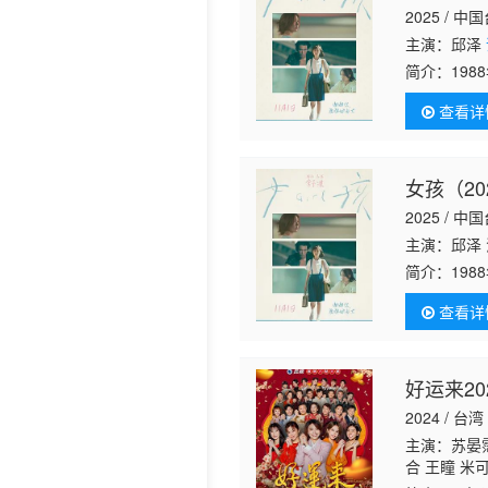
2025 / 
历史片
主演：邱泽
简介：
19
光、自在生
查看详
绮 饰）的过
女孩（20
2025 / 中
主演：邱泽 
简介：
19
光、自在生
查看详
绮 饰）的过
好运来20
2024 / 台湾
主演：苏晏
合 王瞳 米