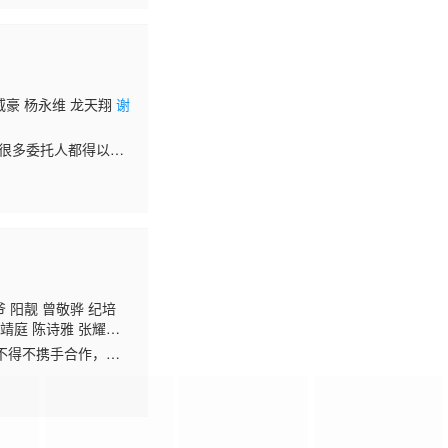
威豪 杨永维 龙天翔
谢
，很多委托人都得以洗
之中得罪了很多人。
 阳靓 曾敬骅 纪培
夏靖庭 陈诗雅 张耀
 张翰
不得不携手合作，深
魔鬼交易暗潮汹涌，