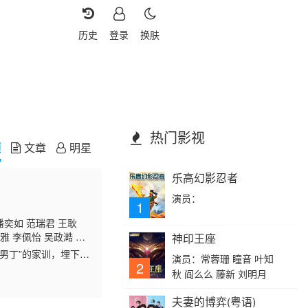
历史
登录
换肤
热门影视
频
文章
明星
乐高幻影忍者
演员：
1
潘奕如 范瑞君 王耿
雅 李佩怡 吴政澔 黄
神印王座
的男丁”的家训，埋下冲
演员：常蓉珊 瞳音 叶知
2
透露故事有点像他的
秋 阎么么 藤新 刘明月
夫妻的博弈(粤语)