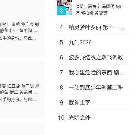
演员：高海宁 马国明 何广
3
沛 郭柏妍 黄智贤
轩睿 江宜蓉 章广辰 郑
4
精灵梦叶罗丽 第十一季
静莹 伊正 黄柔闽 朱
（下）
凶手的身份。与此同
5
九门2026
6
波多野结衣之双飞调教
7
我心里危险的东西 剧场
版
轩睿 江宜蓉 章广辰 郑
8
一站到底少年季第二季
静莹 伊正 黄柔闽 朱
凶手的身份。与此同
9
武神主宰
10
光阴之外