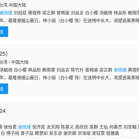
中国台湾,中国大陆
谢琼煖
刘冠廷 黄镫辉 梁正群 曾珮瑜 刘品言 白小樱 汤毓绮 林品彤 赖雨
88年，基隆港烟尘蔽日，林小丽（白小樱 饰）在迷惘中长大，渴望逃离黑
活的李莉莉（林品彤 饰），她才第一次看见世界的色彩。 然而，这份向
情
25）
国台湾 / 中国大陆
汤毓绮 白小樱 林品彤 赖雨霏 刘品言 陈竹升 曾珮瑜 梁正群
谢琼煖
黄镫辉
88年，基隆港烟尘蔽日，林小丽（白小樱 饰）在迷惘中长大，渴望逃离黑
活的李莉莉（林品彤 饰），她才第一次看见世界的色彩。 然而，这份向
情
24
霈 侯怡君
谢琼煖
倪齐民 龙天翔 陈慕义 高欣欣 高群 王灿 何豪杰 刘至翰 
可白 傅子纯 曾子益 赖慧如 吴东谚 谢京颖 洪浩竣 吴钰萱 程雅晨