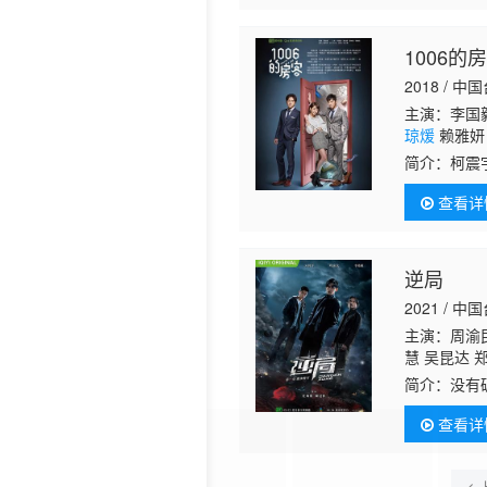
1006的
2018 / 中
主演：李国毅
琼煖
赖雅妍 
简介：
柯震
清了身上的
查看详
终于，在一
逆局
2021 / 中
主演：周渝民
慧 吴昆达 
仁 张毓晨 
简介：
没有
入命案现场
查看详
即将引发另