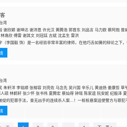
房客
国台湾
 谢欣颖 谢坤达 谢沛恩 许光汉 黄腾浩 郭晋东 刘品言 马力欧 蔡阿炮 曾
林逸欣 傅雷 谢其文 刘冠廷 古斌 沈孟生 雷洪
宇（李国毅 饰）是一名经验非常丰富的律师，在他巧舌如簧的辩论之下
罪名。因为在业界备受推崇，柯震宇的性格变得非常的冷酷和高傲，无形
情
场审判中，
国台湾
 朱轩洋 李铭顺 张榕容 刘亮佐 马念先 吴兴国 辛乐儿 黄迪扬 姜康哲 草爷
郑人硕 林鹤轩 张少怀 张书伟 夏腾宏 蔡灿得 钟瑶 陈家逵 阮安妮 纪殷泽 
温升豪 曾珮瑜 陈妍霏 汤志伟
谢琼煖
罗北安 姚以缇 林予晞 李铭忠 陈婉婷
破绽的犯罪手法，查无凶手的连续杀人案…！一桩桩悬案迫使警方与罪犯
与凶手博弈对决，为死者伸张正义。双雄联手出击的强强对决，却让这场
情
一波更大的.