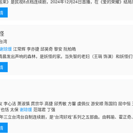
运来》是民视8点档连续剧，2024年12月24日首播，在《爱的荣耀》结
女人为主轴，描述她们在传统与现代的交织下，如何坚守家庭、追寻幸福
情
怪
国台湾
谢琼煖
江常辉 李亦捷 邱昊奇 黎安 阮柏皓
清晨发出声响的森林，是妖怪的家。当失智的老妇（王琄 饰演）和妖怪
遇见大学同窗王欣（
谢琼煖
饰演），意外地掀开彼此化不开的过往，却也
情
神秘
 李心洁 萧淑慎 庹宗华 高捷 邱秀敏 方馨 虞佩仪 游安顺 陈国钧 屈中恒 
丁也恬 太保
谢琼煖
范瑞君 丁强
13年三立台湾台自制连续剧，是“台湾好戏”系列之五部曲。由韩瑜、霍正
年9月20日于三立台湾台播出。
情