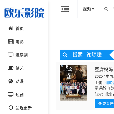
视频
首页
电影
搜索
谢琼煖
连续剧
动作片
综艺
豆腐妈妈
喜剧片
国产剧
2025 / 中
动漫
爱情片
港台剧
主演：
谢琼
大陆综艺
豪 吴铃山 
尚禾 吴皓升
简介：
故事
短剧
科幻片
日韩剧
日韩综艺
国产动漫
突与矛盾的
查看详
家庭，“家里
恐怖片
最近更新
欧美剧
港台综艺
日韩动漫