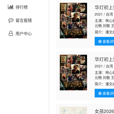
剧情片
华灯初上
泰国剧
排行榜
欧美综艺
欧美动漫
2021 / 台湾
战争片
留言报错
主演：林心如
元畅 刘敬 
宥丞 范瑞君
悬疑片
简介：
潘文
用户中心
时，他也发
查看详
犯罪片
奇幻片
华灯初上
2021 / 台湾
邵氏电影
主演：林心如
元畅 刘敬 
古装片
宥丞 范瑞君
简介：
潘文
时，他也发
查看详
灾难片
记录片
女孩202