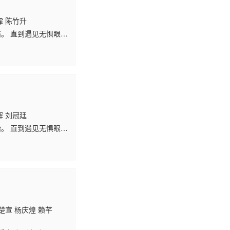
霏 陈竹升
暗。 直到遇见无惧眼
往却触动了母亲（汤毓
 刘冠廷
暗。 直到遇见无惧眼
往却触动了母亲（汤毓
楚宣 杨庆煌 赖芊