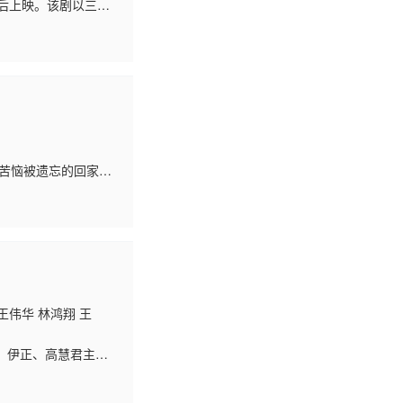
局后上映。该剧以三个
。
们苦恼被遗忘的回家道
悄悄地解开妖怪的身
王伟华 林鸿翔 王
奇、伊正、高慧君主