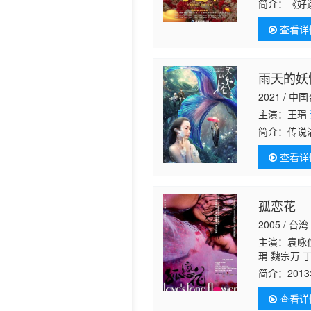
简介：
《好
世代、三个
查看详
雨天的妖
2021 / 中
主演：王琄
简介：
传说
路时，老妇
查看详
世之谜，而
孤恋花
2005 / 台湾
主演：袁咏仪
琄 魏宗万 
简介：
20
演。2013
查看详