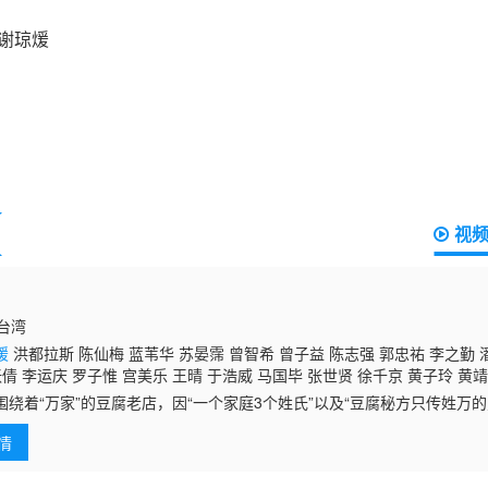
视
国台湾
煖
洪都拉斯 陈仙梅 蓝苇华 苏晏霈 曾智希 曾子益 陈志强 郭忠祐 李之勤 
张倩 李运庆 罗子惟 宫美乐 王晴 于浩威 马国毕 张世贤 徐千京 黄子玲 黄靖
围绕着“万家”的豆腐老店，因“一个家庭3个姓氏”以及“豆腐秘方只传姓万
伏笔。讲述一个家庭守护传统豆腐老店并克服挑战的温馨故事。导演冯凯
情