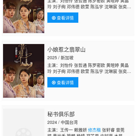
主演：刘怡伶 张哲通 陈罗密欧 黄暄婷 黄晶
玲 刘子绚 邓伟德 欧萱 陈泓宇 沈琳宸 张奕
恺 陈莉萍 翟思铭 郭坤耀 吴俐璇 朱泽亮 郑惠
查看详情
玉 姚懿珊 黄振隆 曾晓晴 郑六月 胡煜诗 萧歆
霓 林昭婷 曾诗梅 卓芳娴 黄俊雄 陈丽贞 陈天
文
修杰楷
郭亮 陈泰铭 陈慧慧 王玉清 苏智
诚 田铭耀 周崇庆 赖宏恩 谢芷萱 蔡承峻 洪爱
玲
小娘惹之翡翠山
2025 / 新加坡
主演：刘怡伶 张哲通 陈罗密欧 黄暄婷 黄晶
玲 刘子绚 邓伟德 欧萱 陈泓宇 沈琳宸 张奕
恺 陈莉萍 翟思铭 郭坤耀 吴俐璇 朱泽亮 郑惠
查看详情
玉 姚懿珊 黄振隆 曾晓晴 郑六月 胡煜诗 萧歆
霓 林昭婷 曾诗梅 卓芳娴 黄俊雄 陈丽贞 陈天
文
修杰楷
郭亮 陈泰铭 陈慧慧 王玉清 苏智
诚 田铭耀 周崇庆 赖宏恩 谢芷萱 蔡承峻 洪爱
玲
秘书俱乐部
2024 / 中国台湾
主演：王传一 赖雅妍
修杰楷
张轩睿 曾莞
婷 黄尚禾 管麟 杨晴 郑芯恩 许时豪 木星