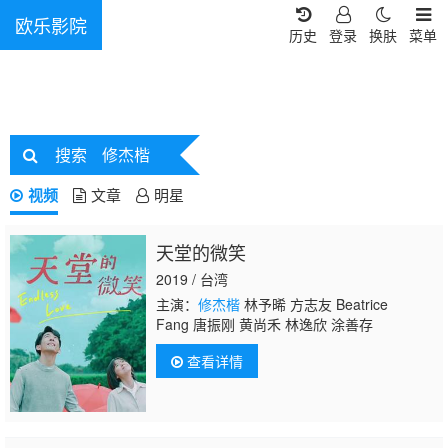
欧乐影院
历史
登录
换肤
菜单
搜索
修杰楷
视频
文章
明星
天堂的微笑
2019 / 台湾
主演：
修杰楷
林予晞 方志友 Beatrice
Fang 唐振刚 黄尚禾 林逸欣 涂善存
查看详情