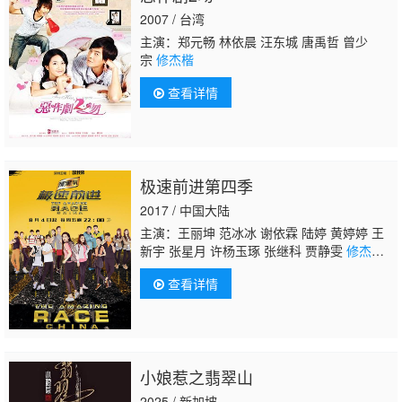
2007 / 台湾
主演：郑元畅 林依晨 汪东城 唐禹哲 曾少
宗
修杰楷
查看详情
极速前进第四季
2017 / 中国大陆
主演：王丽坤 范冰冰 谢依霖 陆婷 黄婷婷 王
新宇 张星月 许杨玉琢 张继科 贾静雯
修杰
楷
郑元畅 吴振天 强子 吴敏霞 张效诚 张传
查看详情
铭 邓滨
小娘惹之翡翠山
2025 / 新加坡