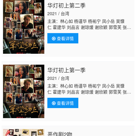
华灯初上第二季
2021 / 台湾
主演：林心如 杨谨华 杨祐宁 凤小岳 吴慷
仁 霍建华 刘品言 谢琼煖 谢欣颖 郭雪芙 张轩
睿 江宜蓉 章广辰 郑元畅 刘敬 王柏杰
修杰
查看详情
楷
林柏宏 王净 曾敬骅 张睿家 胡玮杰 谢雨
芝 屈中恒 应采灵 王静莹 伊正 黄柔闽 朱宥
丞 范瑞君 陈博正
华灯初上第一季
2021 / 台湾
主演：林心如 杨谨华 杨祐宁 凤小岳 吴慷
仁 霍建华 刘品言 谢琼煖 谢欣颖 郭雪芙 张轩
睿 江宜蓉 章广辰 郑元畅 刘敬 王柏杰
修杰
查看详情
楷
林柏宏 王净 曾敬骅 张睿家 胡玮杰 谢雨
芝 屈中恒 应采灵 王静莹 伊正 黄柔闽 朱宥
丞 范瑞君 陈博正
恶作剧2吻