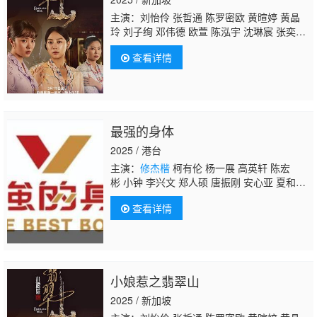
主演：刘怡伶 张哲通 陈罗密欧 黄暄婷 黄晶
玲 刘子绚 邓伟德 欧萱 陈泓宇 沈琳宸 张奕
恺 陈莉萍 翟思铭 郭坤耀 吴俐璇 朱泽亮 郑惠
查看详情
玉 姚懿珊 黄振隆 曾晓晴 郑六月 胡煜诗 萧歆
霓 林昭婷 曾诗梅 卓芳娴 黄俊雄 陈丽贞 陈天
文
修杰楷
郭亮 陈泰铭 陈慧慧 王玉清 苏智
诚 田铭耀 周崇庆 赖宏恩 谢芷萱 蔡承峻 洪爱
玲
最强的身体
2025 / 港台
主演：
修杰楷
柯有伦 杨一展 高英轩 陈宏
彬 小钟 李兴文 郑人硕 唐振刚 安心亚 夏和
熙 禾浩辰 孙沁岳 林芯仪
查看详情
小娘惹之翡翠山
2025 / 新加坡