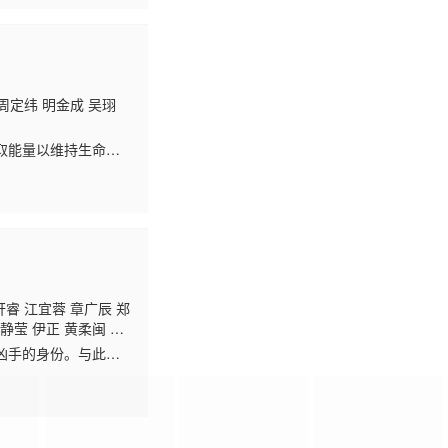
周定纬 明金成 吴珝
取能量以维持生命。
是透过科学方法来催
轩睿 江宜蓉 章广辰 郑
静莹 伊正 黄柔闽 朱
凶手的身份。与此同