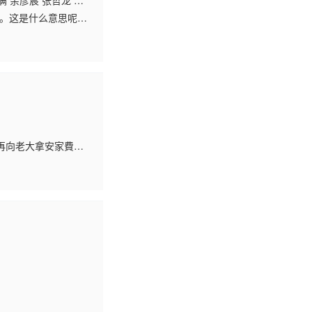
满 余彦宸 张哲龙 徐
 廖怡裬 吴怡然 严艺
列。这是什么意思呢？
张凯尧 黄淑霞 许文
来是一场空。说到俗
再向老大拿安家費貼
整天在惹麻煩。」但