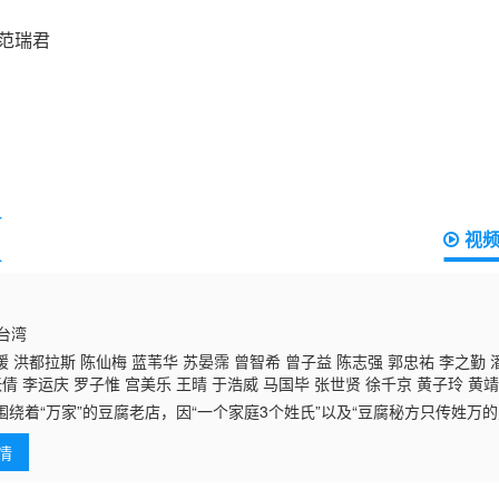
视
国台湾
 洪都拉斯 陈仙梅 蓝苇华 苏晏霈 曾智希 曾子益 陈志强 郭忠祐 李之勤
张倩 李运庆 罗子惟 宫美乐 王晴 于浩威 马国毕 张世贤 徐千京 黄子玲 黄靖
围绕着“万家”的豆腐老店，因“一个家庭3个姓氏”以及“豆腐秘方只传姓万
伏笔。讲述一个家庭守护传统豆腐老店并克服挑战的温馨故事。
情