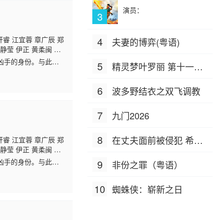
演员：
3
轩睿 江宜蓉 章广辰 郑
4
夫妻的博弈(粤语)
静莹 伊正 黄柔闽 朱
凶手的身份。与此同
5
精灵梦叶罗丽 第十一季
（下）
6
波多野结衣之双飞调教
7
九门2026
8
在丈夫面前被侵犯 希岛
轩睿 江宜蓉 章广辰 郑
静莹 伊正 黄柔闽 朱
爱理 IPZ-505
凶手的身份。与此同
9
非份之罪（粤语）
10
蜘蛛侠：崭新之日