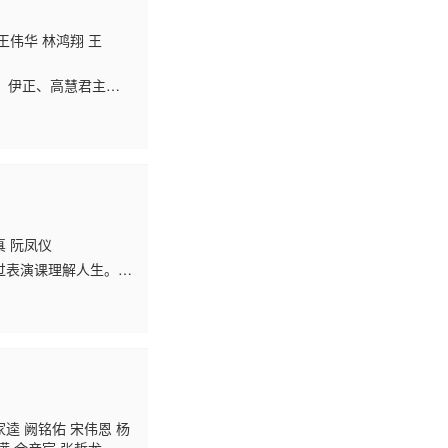
王伟华 林鸿翔 王
奇、伊正、高慧君主
真 阮凤仪
透过表演课理解人生。小
亲的新男友醉后对母
家逵 阙铭佑 宋伟恩 杨