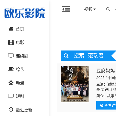
视频
首页
电影
搜索
范瑞君
连续剧
动作片
综艺
豆腐妈妈
喜剧片
国产剧
2025 / 中
动漫
爱情片
港台剧
主演：谢琼煖
大陆综艺
豪 吴铃山 
尚禾 吴皓升
简介：
故事
短剧
科幻片
日韩剧
日韩综艺
国产动漫
突与矛盾的
查看详
恐怖片
最近更新
欧美剧
港台综艺
日韩动漫