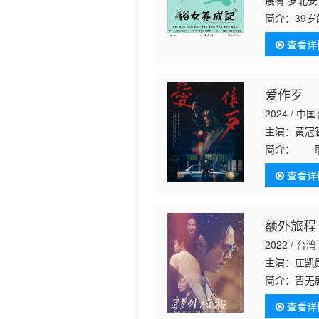
宸宥 罗北安
丽雯 梅若颖
简介：
39
文 谢琼煖 
这表示当年
译 王诗淳 
查看详
女，就要先
爱作歹
2024 / 中
主演：黄冠
简介：
耿直
補家計。匏
查看详
在他心裡，
额外旅程
2022 / 台湾
主演：庄凯勋
简介：
暂无
查看详