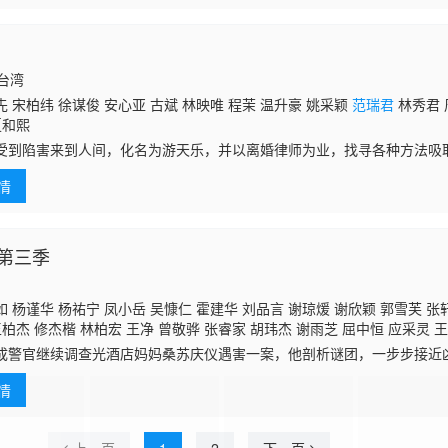
国台湾
 宋柏纬 徐谋俊 安心亚 古斌 林映唯 程茉 温升豪 姚采颖
范瑞君
林秀君 
夏和熙
受到陷害来到人间，化名为游天乐，并以离婚律师为业，找寻各种方法吸
中，遇到了开发爱情费洛蒙香水专利的方多米，认为爱情所产生的费洛蒙
情
 原先掌管全
第三季
 杨谨华 杨祐宁 凤小岳 吴慷仁 霍建华 刘品言 谢琼煖 谢欣颖 郭雪芙 张
王柏杰 修杰楷 林柏宏 王净 曾敬骅 张睿家 胡玮杰 谢雨芝 屈中恒 应采灵 王
陈博正
成警官继续调查光酒店妈妈桑苏庆仪遇害一案，他剖析谜团，一步步接近
现了更多黑暗的秘密与复杂的关系。
情