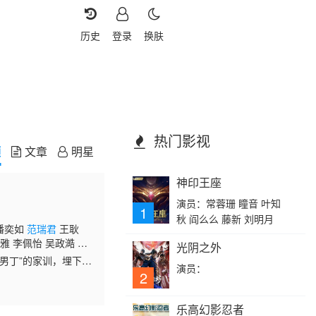
历史
登录
换肤
热门影视
频
文章
明星
神印王座
演员：常蓉珊 瞳音 叶知
1
秋 阎么么 藤新 刘明月
 潘奕如
范瑞君
王耿
雅 李佩怡 吴政澔 黄
光阴之外
的男丁”的家训，埋下冲
演员：
2
乐高幻影忍者