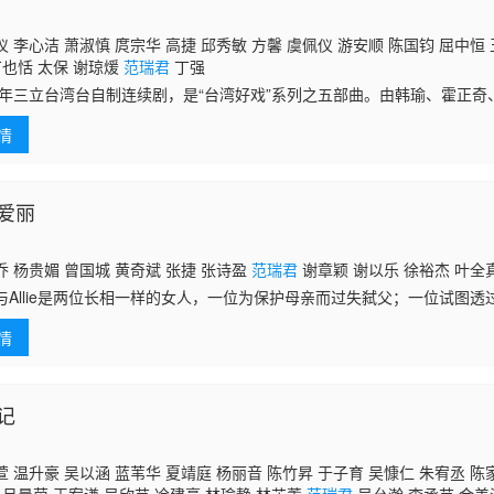
 李心洁 萧淑慎 庹宗华 高捷 邱秀敏 方馨 虞佩仪 游安顺 陈国钧 屈中恒 
丁也恬 太保 谢琼煖
范瑞君
丁强
13年三立台湾台自制连续剧，是“台湾好戏”系列之五部曲。由韩瑜、霍正
年9月20日于三立台湾台播出。
情
爱丽
 杨贵媚 曾国城 黄奇斌 张捷 张诗盈
范瑞君
谢章颖 谢以乐 徐裕杰 叶全
与Allie是两位长相一样的女人，一位为保护母亲而过失弑父；一位试图
，刑满出狱后回到小镇，被邻里投以异样目光，人生无法重回正轨。当母
情
让她
记
 温升豪 吴以涵 蓝苇华 夏靖庭 杨丽音 陈竹昇 于子育 吴慷仁 朱宥丞 陈