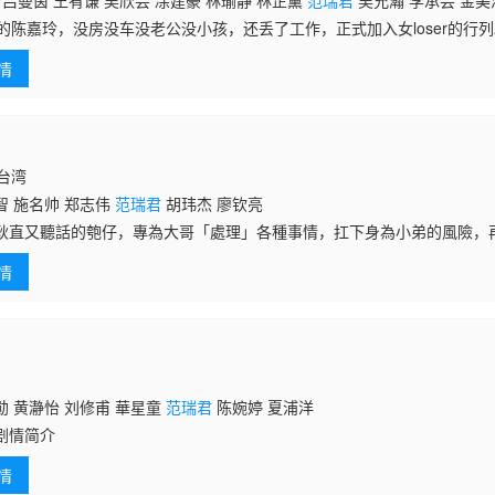
 吕曼茵 王宥谦 吴欣芸 凃建豪 林瑜静 林芷薰
范瑞君
吴允瀚 李承芸 金美
 赖佩莹 凯尔 水毓棠 王辂钧 邱子琪 许雅雯 吴懿净 王怡雯 林佩霓 曾珮瑜
岁的陈嘉玲，没房没车没老公没小孩，还丢了工作，正式加入女loser的行
王琄 黄舒湄 卢妍蓉 黄浩咏 郑伃庭 刘香君 蔡凯瑞 张诗盈 王镜冠 黄迪扬 
不惜引发家庭革命也决心要离开家乡的她，在台北奋斗了近二十年，到头
许佳明 黄馨萱 卢志杰 叶天伦 韦以丞 江鹅 邓安宁 徐誉
情
从她
国台湾
智 施名帅 郑志伟
范瑞君
胡玮杰 廖钦亮
又聽話的匏仔，專為大哥「處理」各種事情，扛下身為小弟的風險，
仔的仙姑媽媽總是念他：「早知道細漢就別讓王爺幫你算出兄弟命，現在
情
還藏了一個祕
 黄瀞怡 刘修甫 華星童
范瑞君
陈婉婷 夏浦洋
剧情简介
情