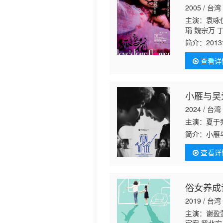
2005 / 台湾
历史片
主演：袁咏仪
琄 魏宗万 
简介：
20
演。2013
查看详
小雁与吴
2024 / 台湾
主演：夏于乔
简介：
小雁
雁服刑八年
查看详
亲施暴，更
俗女养成
2019 / 台湾
主演：谢盈萱