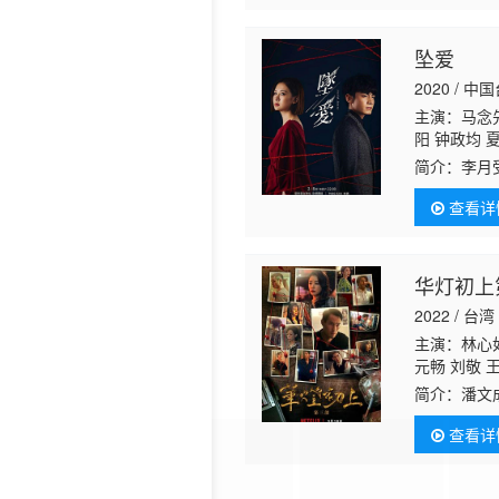
坠爱
2020 / 中
主演：马念先
阳 钟政均 
简介：
李月
在一次事件
查看详
化产生的。
华灯初上
2022 / 台湾
主演：林心如
元畅 刘敬 
宥丞
范瑞君
简介：
潘文
时，他也发
查看详