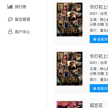
剧情片
华灯初上
泰国剧
排行榜
欧美综艺
欧美动漫
2021 / 台湾
战争片
留言报错
主演：林心如
元畅 刘敬 
宥丞
范瑞君
悬疑片
简介：
潘文
用户中心
时，他也发
查看详
犯罪片
奇幻片
华灯初上
2021 / 台湾
邵氏电影
主演：林心如
元畅 刘敬 
古装片
宥丞
范瑞君
简介：
潘文
时，他也发
查看详
灾难片
记录片
孤恋花