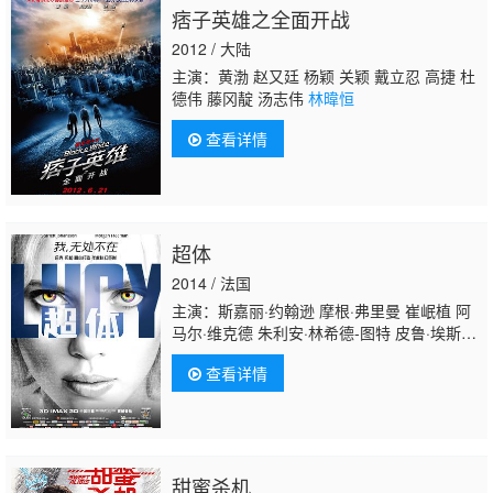
痞子英雄之全面开战
2012 / 大陆
主演：黄渤 赵又廷 杨颖 关颖 戴立忍 高捷 杜
德伟 藤冈靛 汤志伟
林暐恒
查看详情
超体
2014 / 法国
主演：斯嘉丽·约翰逊 摩根·弗里曼 崔岷植 阿
马尔·维克德 朱利安·林希德-图特 皮鲁·埃斯贝
克 安娜丽·提普顿 詹·奥利弗·施罗德 弗雷德里
查看详情
克·周 克莱尔·陈 塞德里克·舍瓦姆 沃尔夫冈·皮
索尔斯 邵斯凡 保罗·陈
林暐恒
邢峰 徐灏翔 塞
缪尔·丘林 李淳 吕克·贝松 高靖榕 克里斯多夫·
泰克
甜蜜杀机