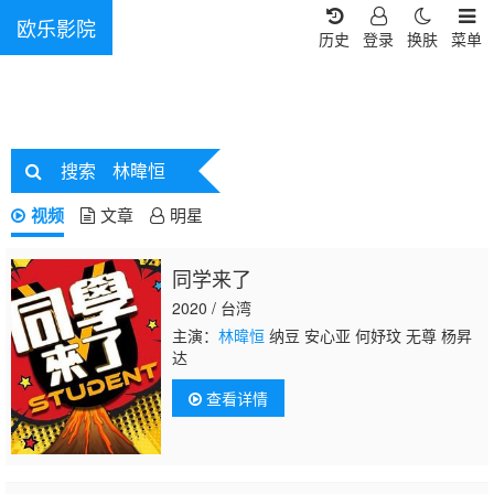
欧乐影院
历史
登录
换肤
菜单
搜索
林暐恒
视频
文章
明星
同学来了
2020 / 台湾
主演：
林暐恒
纳豆 安心亚 何妤玟 无尊 杨昇
达
查看详情