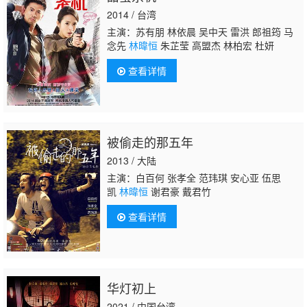
2014 / 台湾
主演：苏有朋 林依晨 吴中天 雷洪 郎祖筠 马
念先
林暐恒
朱芷莹 高盟杰 林柏宏 杜妍
查看详情
被偷走的那五年
2013 / 大陆
主演：白百何 张孝全 范玮琪 安心亚 伍思
凯
林暐恒
谢君豪 戴君竹
查看详情
华灯初上
2021 / 中国台湾