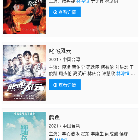
主演：陆弈静
林暐恒
于子育 林彦禛
查看详情
叱咤风云
2021 / 中国台湾
主演：昆凌 曹佑宁 范逸臣 柯有伦 刘畊宏 王
俊凯 周杰伦 高英轩 林庆台 许慧欣
林暐恒
彭
康育 陈欣健 孙协志 欧阳龙 李玉玺
查看详情
鳄鱼
2021 / 中国台湾
主演：李心洁 柯震东 李康生 阎成诚 侯彦
西
林暐恒