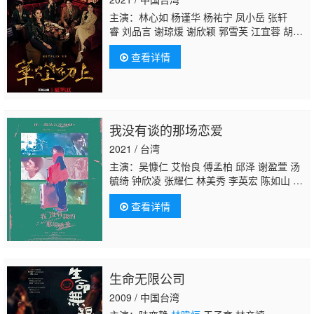
主演：林心如 杨谨华 杨祐宁 凤小岳 张轩
睿 刘品言 谢琼煖 谢欣颖 郭雪芙 江宜蓉 胡玮
杰 章广辰 谢雨芝 刘敬 霍建华 郑元畅 王柏
查看详情
杰 修杰楷 李李仁 加贺美智久 屈中恒
林暐
恒
任容萱 许光汉 沈孟生 王月 温升豪 蔡君
茹 马念先 海裕芬 钟承翰 陈博正 范瑞君 林哲
熹 宋柏纬 应采灵 北村丰晴 郭文颐
我没有谈的那场恋爱
2021 / 台湾
主演：吴慷仁 艾怡良 傅孟柏 邱泽 谢盈萱 汤
毓绮 钟欣凌 张耀仁 林美秀 李英宏 陈如山 黄
圣球
林暐恒
查看详情
生命无限公司
2009 / 中国台湾