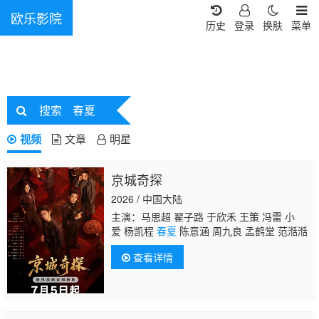
欧乐影院
历史
登录
换肤
菜单
搜索
春夏
视频
文章
明星
京城奇探
2026 / 中国大陆
主演：马思超 翟子路 于欣禾 王策 冯雷 小
爱 杨凯程
春夏
陈意涵 周九良 孟鹤堂 范湉湉
查看详情