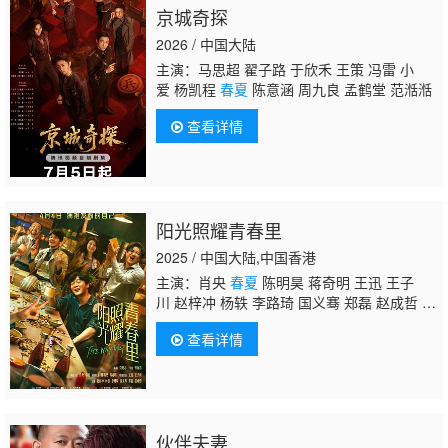
京城奇探
2026 / 中国大陆
主演：马思超 翟子路 于欣禾 王策 冯雷 小
爱 杨凯程
春夏
陈意涵 周九良 孟鹤堂 范湉湉
查看详情
阳光照耀青春里
2025 / 中国大陆,中国香港
主演：肖央
春夏
陈明昊 蒋奇明 王迅 王子
川 赵梓冲 杨轶 李路琦 国义骞 郑磊 赵成哲 赵
子琪 石凉 于明加 黄尧 任洛敏 陈玺旭 王圣
查看详情
迪 黄晓明
伙伴夫妻