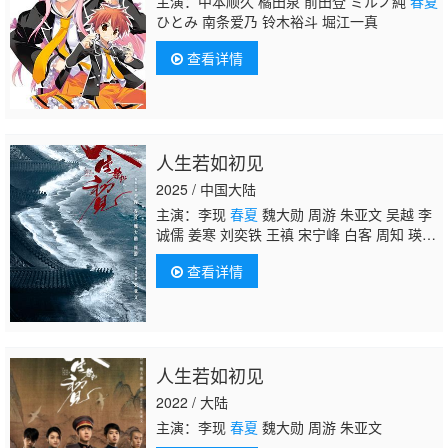
主演：中本顺久 橘田泉 前田登 ミルノ純
春夏
ひとみ 南条爱乃 铃木裕斗 堀江一真
查看详情
人生若如初见
2025 / 中国大陆
主演：李现
春夏
魏大勋 周游 朱亚文 吴越 李
诚儒 姜寒 刘奕铁 王禛 宋宁峰 白客 周知 瑛
子 刘美含 霍青 孔连顺 施诗 李强 赵成顺 乔振
查看详情
宇 刘敏涛 芦芳生
人生若如初见
2022 / 大陆
主演：李现
春夏
魏大勋 周游 朱亚文