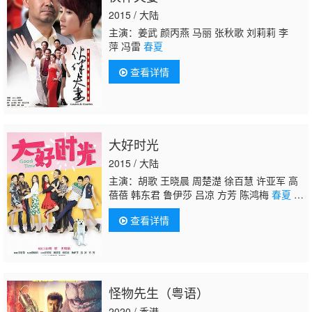
2015 / 大陆
主演：姜武 颜丙燕 马丽 张秋歌 刘莉莉 李
萍 冯雷
春夏
查看详情
大好时光
2015 / 大陆
主演：胡歌 王晓晨 周楚濋 徐百慧 许亚军 高
蓓蓓 韩东君 鲁伊莎 吕凉 方芳 陈鸿梅
春夏
许
圣楠 刘敏 徐玉兰 邵传勇
查看详情
怪物先生（粤语）
2020 / 香港