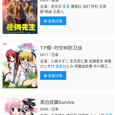
主演：余文乐
春夏
惠英红 涂们 乔杉 王雨
甜 杨迪 王真儿
查看详情
T.P樱~时空树防卫战
2011 / 日本
主演：三森すずこ 生天目仁美 加濑爱奈 岸尾
だいすけ
春夏
ひとみ 伊藤加奈惠 中川里江 片
冈あづさ 伊藤かな恵 米泽円 佐々木优子 金元
查看详情
寿子 五十岚裕美
黑白双翼Survive
2009 / 日本