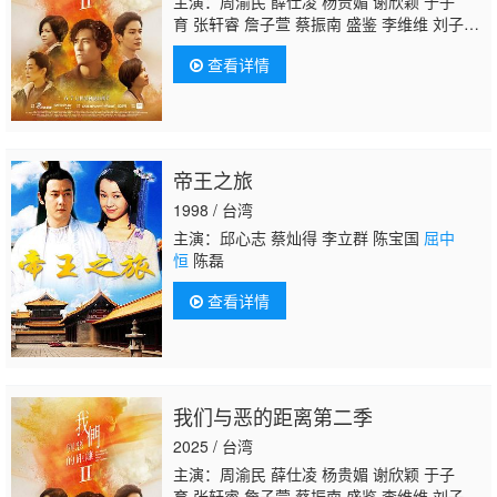
主演：周渝民 薛仕凌 杨贵媚 谢欣颖 于子
育 张轩睿 詹子萱 蔡振南 盛鉴 李维维 刘子
铨 阳靓 陆弈静 黄镫辉 白润音 郑又菲 张翰 朱
查看详情
芷莹
屈中恒
黄迪扬 陈希圣
帝王之旅
1998 / 台湾
主演：邱心志 蔡灿得 李立群 陈宝国
屈中
恒
陈磊
查看详情
我们与恶的距离第二季
2025 / 台湾
主演：周渝民 薛仕凌 杨贵媚 谢欣颖 于子
育 张轩睿 詹子萱 蔡振南 盛鉴 李维维 刘子