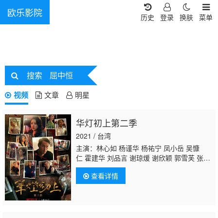
欧乐影院
历史
登录
换肤
菜单
搜索
屈中恒
视频
文章
明星
华灯初上第二季
2021 / 台湾
主演：林心如 杨谨华 杨祐宁 凤小岳 吴慷
仁 霍建华 刘品言 谢琼煖 谢欣颖 郭雪芙 张轩
睿 江宜蓉 章广辰 郑元畅 刘敬 王柏杰 修杰
查看详情
楷 林柏宏 王净 曾敬骅 张睿家 胡玮杰 谢雨
芝
屈中恒
应采灵 王静莹 伊正 黄柔闽 朱宥
丞 范瑞君 陈博正