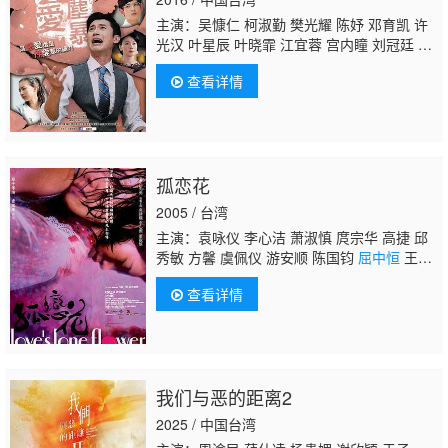
主演：吴慷仁 柯淑勤 樊光耀 陈妤 邓育凯 许
光汉 叶星辰 叶晓霏 江宜蓉 宫内瞳 刘冠廷 徐
钧浩 汪建民
屈中恒
姚坤君 范宸菲
查看详情
孤恋花
2005 / 台湾
主演：袁咏仪 李心洁 萧淑慎 庹宗华 高捷 邱
秀敏 方馨 虞佩仪 游安顺 陈国钧
屈中恒
王伟
华 林鸿翔 王琄 魏宗万 丁也恬 太保 谢琼煖 范
查看详情
瑞君 丁强
我们与恶的距离2
2025 / 中国台湾