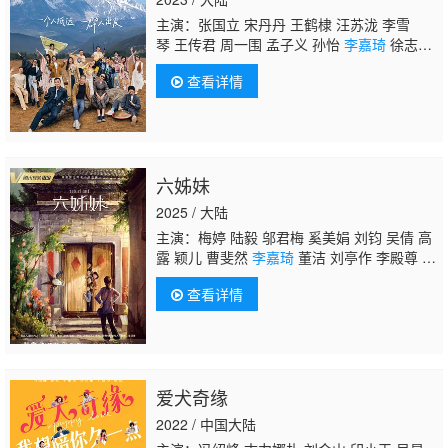
主演：张国立 宋丹丹 王鹤棣 汪苏泷 李雪
琴 王传君 周一围 孟子义 孙怡
李嘉琦
徐志
胜 鸟鸟 宋茜 江疏影 任敏 敖瑞鹏 汤晶媚
查看详情
六姊妹
2025 / 大陆
主演：梅婷 陆毅 邬君梅 奚美娟 刘钧 吴倩 高
露 颖儿 曹斐然
李嘉琦
董洁 刘亭作 李殿尊 崔
航 郭子凡
查看详情
爱犬奇缘
2022 / 中国大陆