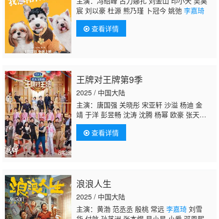
主演：冯绍峰 古力娜扎 刘金山 印小天 吴昊
宸 刘以豪 杜源 熊乃瑾 卜冠今 姚弛
李嘉琦
查看详情
王牌对王牌第9季
2025 / 中国大陆
主演：唐国强 关晓彤 宋亚轩 沙溢 杨迪 金
靖 于洋 彭昱畅 沈涛 沈腾 杨幂 欧豪 张天
阳 蓝盈莹 张海宇 贾冰 李梦 李乃文 冯满 小沈
查看详情
阳 马嘉祺 丁程鑫 刘耀文 张真源 严浩翔 贺峻
霖 黄渤 范丞丞 常远
李嘉琦
付航 闫妮 黄晓
明 张予曦 徐明浩
浪浪人生
2025 / 中国大陆
主演：黄渤 范丞丞 殷桃 常远
李嘉琦
刘雪
华 付航 孙艺洲 张本煜 易小星 小爱 邓恩熙 李