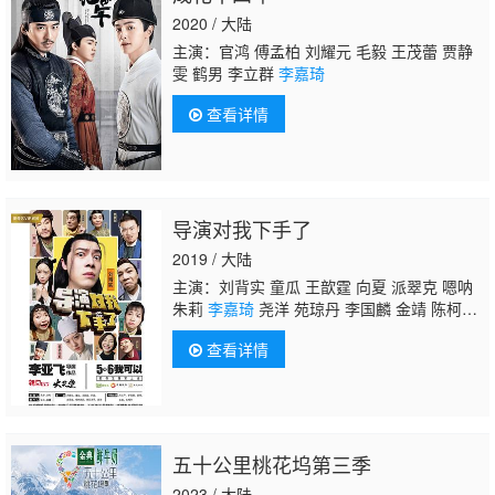
2020 / 大陆
主演：官鸿 傅孟柏 刘耀元 毛毅 王茂蕾 贾静
雯 鹤男 李立群
李嘉琦
查看详情
导演对我下手了
2019 / 大陆
主演：刘背实 童瓜 王歆霆 向夏 派翠克 嗯呐
朱莉
李嘉琦
尧洋 苑琼丹 李国麟 金靖 陈柯
宇 张猫
查看详情
五十公里桃花坞第三季
2023 / 大陆