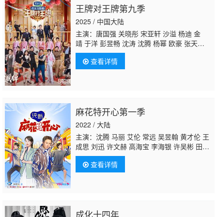
王牌对王牌第九季
2025 / 中国大陆
主演：唐国强 关晓彤 宋亚轩 沙溢 杨迪 金
靖 于洋 彭昱畅 沈涛 沈腾 杨幂 欧豪 张天
阳 蓝盈莹 张海宇 贾冰 李梦 李乃文 冯满 小沈
查看详情
阳 马嘉祺 丁程鑫 刘耀文 张真源 严浩翔 贺峻
霖 黄渤 范丞丞 常远
李嘉琦
付航 闫妮 黄晓
明 张予曦 徐明浩
麻花特开心第一季
2022 / 大陆
主演：沈腾 马丽 艾伦 常远 吴昱翰 黄才伦 王
成思 刘迅 许文赫 高海宝 李海银 许吴彬 田
雨 宋阳 李雪琴 宋祖儿 小沈阳 冯秦川 李诞 周
查看详情
洁琼 贾玲 林允 郑恺 杨超越 杨幂 李沁 赵小
棠 袁弘 范丞丞
李嘉琦
徐峥 佟丽娅 陶亮 王彦
凯 李宗霖 赵一霖 许慧强 于健
成化十四年