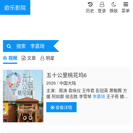
欧乐影院
历史
登录
换肤
菜单
搜索
李嘉琦
视频
文章
明星
五十公里桃花坞6
2026 / 中国大陆
主演：周涛 袁咏仪 王传君 彭冠英 萧敬腾 方
媛 阿如那 徐志胜 李雪琴
李嘉琦
王子奇 滕
哲 徐若晗 欧阳娜娜 陈鑫海 庾恩利 贺峻霖
查看详情