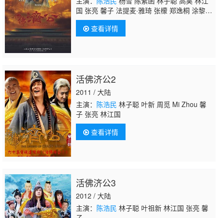
主演：
陈浩民
杨雪 陈紫函 林子聪 高昊 林江
国 张亮 馨子 法提麦·雅琦 张檬 郑逸桐 涂黎
曼 严屹宽
查看详情
活佛济公2
2011 / 大陆
主演：
陈浩民
林子聪 叶新 周觅 Mi Zhou 馨
子 张亮 林江国
查看详情
活佛济公3
2012 / 大陆
主演：
陈浩民
林子聪 叶祖新 林江国 张亮 馨
子