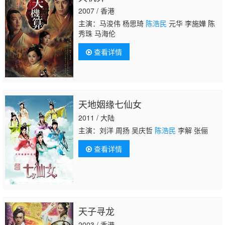
2007 / 香港
主演：马浚伟 杨思琦
陈浩民
元华 李施嬅 陈
秀珠 马海伦
查看详情
天地姻缘七仙女
2011 / 大陆
主演：刘洋 周扬 吴庆哲
陈浩民
李解 张俪
查看详情
天子寻龙
2003 / 香港