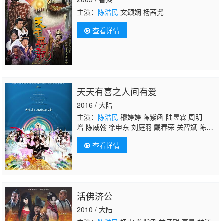
主演：
陈浩民
文颂娴 杨茜尧
查看详情
天天有喜之人间有爱
2016 / 大陆
主演：
陈浩民
穆婷婷 陈紫函 陆昱霖 周明
增 陈威翰 徐申东 刘庭羽 戴春荣 关智斌 陈秀
丽 钱璇 刘娜萍 林子聪
查看详情
活佛济公
2010 / 大陆