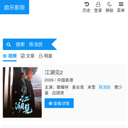
欧乐影院
历史
登录
换肤
菜单
搜索
陈浩民
视频
文章
明星
江湖见2
2026 / 中国香港
主演：黎耀祥 麦长青 米雪
陈浩民
樊少
皇 吕颂贤
查看详情