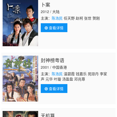
卜案
2012 / 大陆
主演：
陈浩民
任天野 赵柯 张世 贺刚
查看详情
封神榜粤语
2001 / 中国香港
主演：
陈浩民
温碧霞 钱嘉乐 苑琼丹 李家
声 元华 叶璇 汤盈盈 邓兆尊
查看详情
天机算