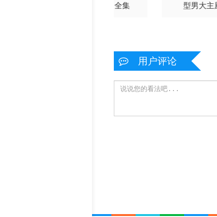
20230426
202304
1点热吵店
康熙来了全集
型男大主
20230504
202305
20230515
202305
用户评论
20230523
202305
20230531
202306
20230608
202306
20230619
202306
20230627
202306
20230705
202307
20230713
202307
20230721
202307