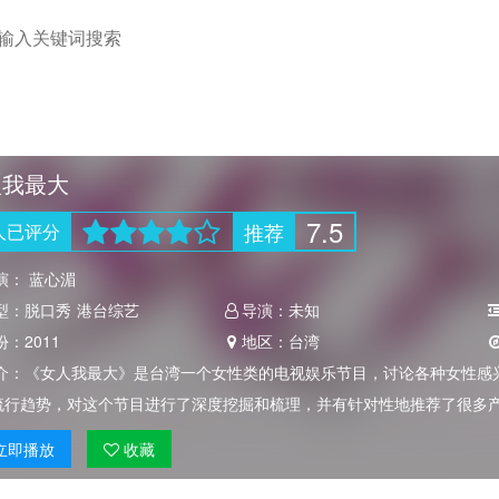
人我最大
7.5
推荐
人
已评分
演：
蓝心湄
型：
脱口秀
港台综艺
导演：
未知
份：
2011
地区：
台湾
介：
《女人我最大》是台湾一个女性类的电视娱乐节目，讨论各种女性感
流行趋势，对这个节目进行了深度挖掘和梳理，并有针对性地推荐了很多
立即
播放
收藏