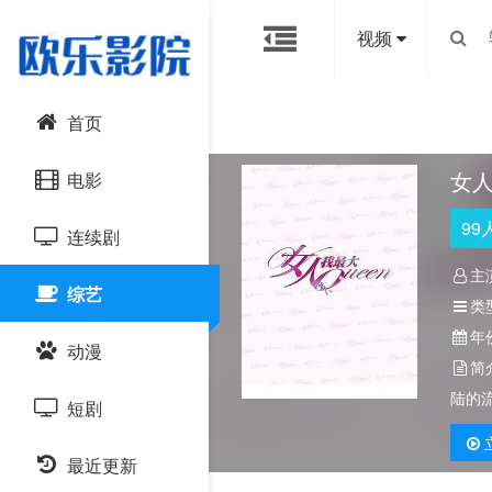
视频
首页
女
电影
99
连续剧
动作片
主
综艺
喜剧片
国产剧
类
年
动漫
爱情片
港台剧
简
陆的
短剧
科幻片
日韩剧
国产动漫
恐怖片
最近更新
欧美剧
日韩动漫