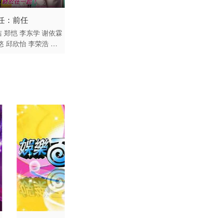
20230209
 / 台湾 / 国语
任：前任
20230216
洁
郑恺
李东学
谢依霖
悠
邱欣怡
李荣浩
蓝
20230224
林辰唏
林美秀
20230306
20230314
20230322
20230330
20230407
20230417
20230425