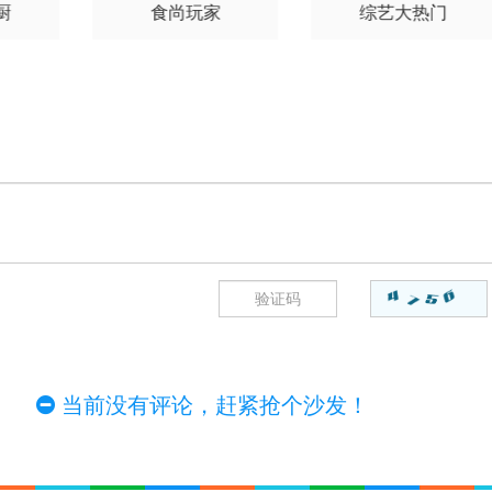
27
20230428
20230501
20230502
厨
食尚玩家
综艺大热门
05
20230508
20230509
20230510
16
20230517
20230518
20230519
24
20230525
20230526
20230529
01
20230602
20230605
20230606
12
20230613
20230614
20230615
20
20230621
20230622
20230623
28
20230629
20230630
20230703
06
20230707
20230710
20230711
当前没有评论，赶紧抢个沙发！
14
20230717
20230718
20230719
24
20230725
20230726
20230727