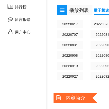
剧情片
泰国剧
排行榜
欧美动漫
播放列表
量子极
战争片
留言报错
20220617
2022062
悬疑片
用户中心
20220707
202208
犯罪片
20220831
202209
奇幻片
20220908
202209
20220919
202209
邵氏电影
20220927
202209
古装片
20221005
202210
灾难片
内容简介
20221013
202210
记录片
20221021
202210