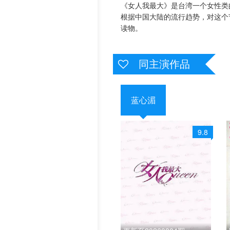
《女人我最大》是台湾一个女性类
历史片
根据中国大陆的流行趋势，对这个
20221031
202211
读物。
20221108
202211
同主演作品
20221116
202211
20221124
202211
蓝心湄
20221206
202212
20221214
202212
9.8
20221222
202212
20221230上
2022123
20230109
202301
20230118
202301