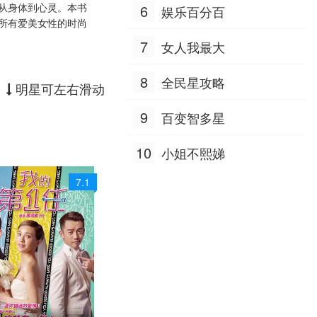
从身体到心灵。本书
6
娱乐百分百
所有爱美女性的时尚
20221107
7
女人我最大
20221115
8
全民星攻略
明星可左右滑动
20221123
9
百变智多星
20221205
20221213
10
小姐不熙娣
20221221
7.1
20221229
20230105
20230117
20230201