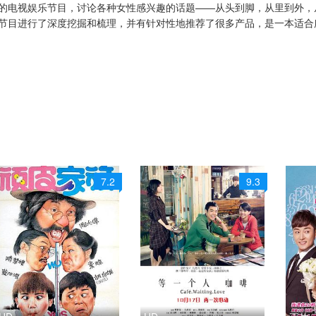
的电视娱乐节目，讨论各种女性感兴趣的话题——从头到脚，从里到外，
节目进行了深度挖掘和梳理，并有针对性地推荐了很多产品，是一本适合
01
20221102
20221103
20221104
09
20221110
20221111
20221114
17
20221118
20221121
20221122
28
20221129
20221130
20221201
07
20221208
20221209
20221212
15
20221216
20221219
20221220
7.2
9.3
23
20221226
20221227
20221228
0下
20230102
20230103
20230104
10
20230111
20230112
20230116
19
20230127
20230130
20230131