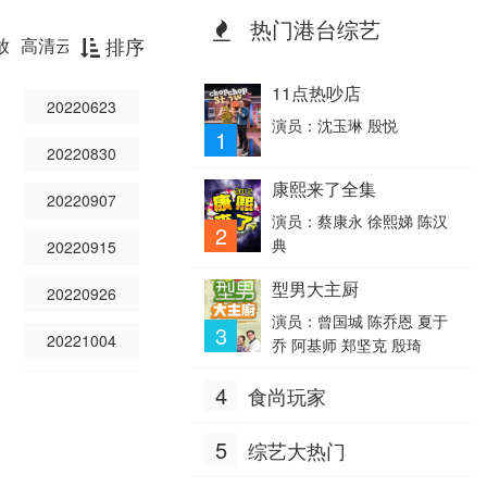
热门港台综艺
排序
放
高清云播放器
11点热吵店
20220623
演员：沈玉琳 殷悦
1
20220830
康熙来了全集
20220907
演员：蔡康永 徐熙娣 陈汉
2
典
20220915
型男大主厨
20220926
演员：曾国城 陈乔恩 夏于
3
20221004
乔 阿基师 郑坚克 殷琦
20221012
4
食尚玩家
20221020
5
综艺大热门
20221028