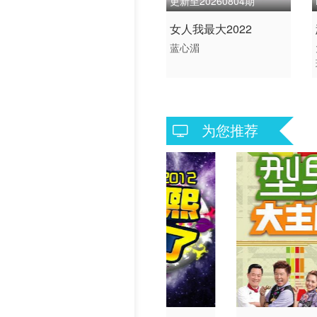
更新至20260804期
20230202
202302
2020 / 港台 / 国语
女人我最大2022
脱口秀 港台综艺
20230210
202302
蓝心湄
20230217
202302
20230227
202302
为您推荐
20230307
202303
20230315
202303
20230323
202303
20230331
202304
20230410
202304
20230418
202304