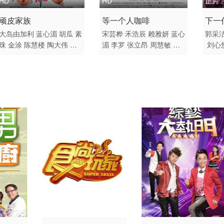
HD
HD
正片
03
20230206
20230207
20230208
1986 / 台湾 / 国语
2014 / 台湾 / 国语
2019
顽皮家族
等一个人咖啡
下一
喜剧 动作
喜剧
爱情
11
20230213
20230214
20230215
大岛由加利
蓝心湄
胡瓜
素
宋芸桦
禾浩辰
赖雅妍
蓝心
郭采
珠
金涂
陈慧楼
陶大伟
谭
湄
李罗
张立昂
周慧敏
洪
刘心
20
20230221
20230222
20230223
艾珍
颜正杰
汤子同
言翔
林柏叡
心湄
28
20230301
20230302
20230303
08
20230309
20230310
20230313
16
20230317
20230320
20230321
24
20230327
20230328
20230329
03
20230404
20230405
20230406
11
20230412
20230413
20230414
19
20230420
20230421
20230424