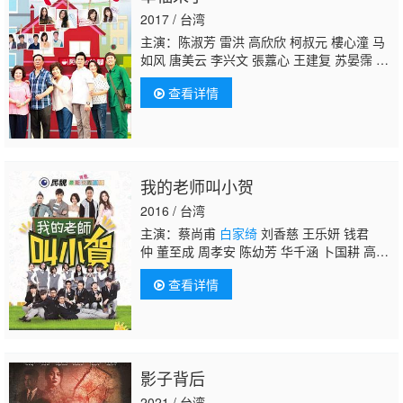
2017 / 台湾
主演：陈淑芳 雷洪 高欣欣 柯叔元 樓心潼 马
如风 唐美云 李兴文 張䕒心 王建复 苏晏霈 廖
柏翔 何洁柔 刘秀雯 翁家明 方馨 兵家绮 金
查看详情
泽 沈佑承 崔浩然 李之勤 胡鸿达 何瑷芸 游安
顺 萧惠 傅子纯 王瞳 馬俊麟 潘柏希 聶秉賢 鍾
佳蓁 何豪傑
白家绮
王灿 孙绽 成亮澄 邱紫
庭 楊淨宇 張品晞 王中皇 童韋傑 車冠德 张铭
杰 侯怡君 張懷媗 郭亞菕 張家祥 李珞晴 德
我的老师叫小贺
馨 姚黛玮 邱子芯 阿竿 钱君仲 紅毛 余政鴻 張
富貴 董季鑫 蔡允潔 艾成 樂咖 大雄 廖家仪 刘
2016 / 台湾
真 黃金鴻
主演：蔡尚甫
白家绮
刘香慈 王乐妍 钱君
仲 董至成 周孝安 陈幼芳 华千涵 卜国耕 高明
伟
查看详情
影子背后
2021 / 台湾