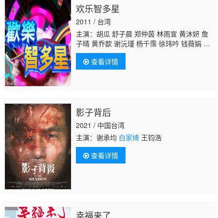
欢乐智多星
2011 / 台湾
主演：胡瓜 舒子晨 郑仲茵 林雨宣 黄沐妍 詹
子晴 黄乔歆 谢沅瑾 杨千霈 徐玮吟 钱薇娟 陈
艾熙
白家绮
林玟谊 焦曼婷
查看详情
影子背后
2021 / 中国台湾
主演：谢承均
白家绮
王钧浩
查看详情
幸福来了