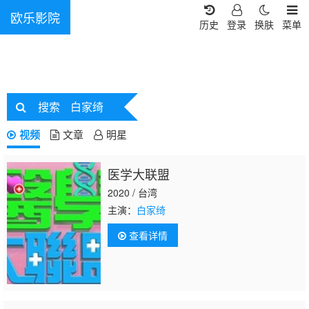
欧乐影院
历史
登录
换肤
菜单
搜索
白家绮
视频
文章
明星
医学大联盟
2020 / 台湾
主演：
白家绮
查看详情