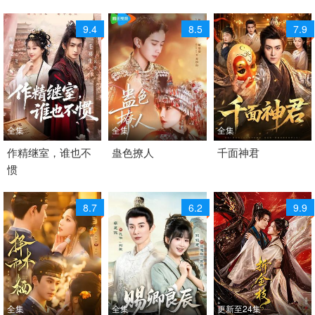
9.4
8.5
7.9
全集
全集
全集
2026 / 中国大陆 /
作精继室，谁也不
2026 / 中国大陆 /
蛊色撩人
2026 / 中国大陆 /
千面神君
惯
短剧 古装仙侠 国产
短剧 古装仙侠 国产
短剧 古装仙侠 国产
8.7
6.2
9.9
全集
全集
更新至24集