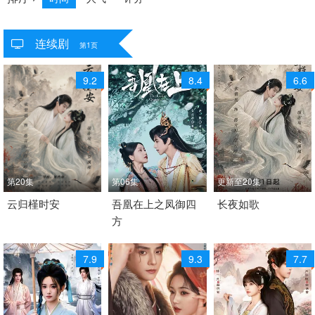
连续剧
共
5374
个视频
第1页
9.2
8.4
6.6
第20集
第06集
更新至20集
2026 / 中国大陆 / 普通
云归槿时安
2026 / 中国大陆 / 汉语
吾凰在上之凤御四
2026 / 中国大陆 / 汉语
长夜如歌
方
话
普通话
普通话
古装 爱情 内地剧 大陆
爱情 短片 奇幻 古装 国
短片 古装 国产
7.9
9.3
7.7
产