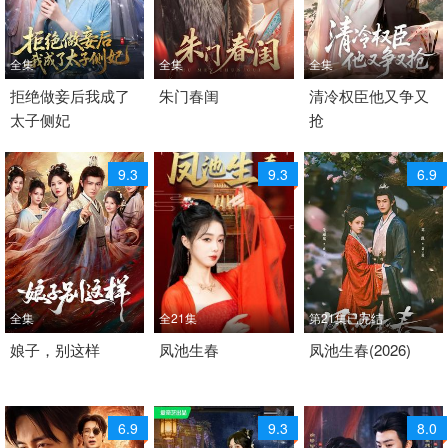
全集
全集
全集
2026 / 中国大陆 /
拒绝做妾后我成了
2026 / 中国大陆 /
朱门春闺
2026 / 中国大陆 /
清冷权臣他又争又
太子侧妃
抢
短剧 古装仙侠 国产
短剧 古装仙侠 国产
短剧 古装仙侠 国产
9.3
9.3
6.9
全集
全21集
第21集已完结
2026 / 中国大陆 /
娘子，别这样
2024 / 大陆 / 国语
凤池生春
2026 / 中国大陆 / 普通
凤池生春(2026)
短剧 古装仙侠 国产
古装仙侠 国产
话
剧情 爱情 古装 内地
6.9
9.3
8.0
剧 国产