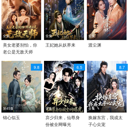
全集
全集
全集
2026 / 中国大陆 /
美女老婆别怕，你
2026 / 中国大陆 /
王妃她从妖界来
2026 / 中国大陆 /
渡尘渊
老公是无敌天师
短剧 古装仙侠 国产
短剧 古装仙侠 国产
短剧 古装仙侠 国产
9.8
6.5
8.7
第45集
全集
全集
2021 / 大陆 / 国语
锦心似玉
2026 / 中国大陆 /
弃少归来，仙尊身
2026 / 中国大陆 /
换嫁东宫，我成太
份被全网曝光
子心尖宠
爱情 古装 国产
短剧 古装仙侠 国产
短剧 古装仙侠 国产