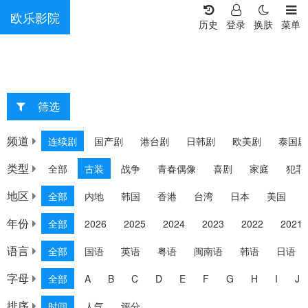
欧乐影院
历史
登录
换肤
菜单
筛选
重选
频道
连续剧
国产剧
港台剧
日韩剧
欧美剧
泰国剧
类型
全部
古装
战争
青春偶像
喜剧
家庭
犯罪
地区
全部
内地
韩国
香港
台湾
日本
美国
年份
全部
2026
2025
2024
2023
2022
2021
语言
全部
国语
英语
粤语
闽南语
韩语
日语
字母
全部
A
B
C
D
E
F
G
H
I
J
排序
时间
人气
评分