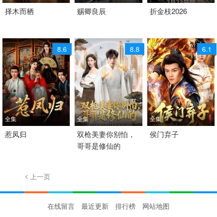
2026 / 中国大陆 /
择木而栖
2026 / 中国大陆 /
赐卿良辰
2026 / 中国大陆 / 汉语
折金枝2026
短剧 古装仙侠 国产
短剧 古装仙侠 国产
普通话
古装 国产
8.6
8.8
6.1
全集
全集
全集
2026 / 中国大陆 /
惹凤归
2026 / 中国大陆 /
双枪美妻你别怕，
2026 / 中国大陆 /
侯门弃子
哥哥是修仙的
短剧 古装仙侠 国产
短剧 古装仙侠 国产
短剧 古装仙侠 国产
上一页
1/224
下一页
在线留言
最近更新
排行榜
网站地图