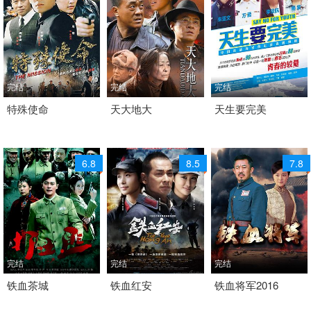
完结
完结
完结
2007 / 大陆 / 国语
特殊使命
2008 / 大陆 / 其它
天大地大
2015 / 大陆 / 国语
天生要完美
剧情 战争 国产
剧情 战争 国产
剧情 战争 国产
6.8
8.5
7.8
完结
完结
完结
2017 / 大陆 / 国语
铁血茶城
2014 / 大陆 / 国语
铁血红安
2016 / 大陆 / 国语
铁血将军2016
剧情 动作 悬疑 战争 国
剧情 历史 战争 国产
剧情 战争 国产