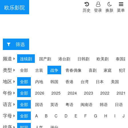
欧乐影院
历史
登录
换肤
菜单
筛选
重选
频道
连续剧
国产剧
港台剧
日韩剧
欧美剧
泰国剧
类型
全部
古装
战争
青春偶像
喜剧
家庭
犯罪
地区
全部
内地
韩国
香港
台湾
日本
美国
年份
全部
2026
2025
2024
2023
2022
2021
语言
全部
国语
英语
粤语
闽南语
韩语
日语
字母
全部
A
B
C
D
E
F
G
H
I
J
排序
时间
人气
评分