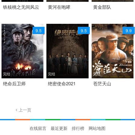
2017 / 大陆 / 国语
铁核桃之无间风云
2015 / 大陆 / 国语
黄河在咆哮
2015 / 大陆 / 国语
黄金部队
剧情 战争 国产
剧情 战争 国产
剧情 战争 国产
9.5
9.5
9.9
完结
完结
完结
2016 / 大陆 / 国语
绝命后卫师
2021 / 大陆 / 国语
绝密使命2021
2004 / 大陆 / 国语
苍茫天山
剧情 战争 国产
剧情 动作 战争 国产
剧情 战争 国产
上一页
1/26
下一页
在线留言
最近更新
排行榜
网站地图