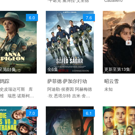
欧美
6.0
7.6
至第01集
全6集
更新至第13集
 / 美国 / 英语
2026 / 印度 / 印地语
美国 / 英语
鸽踪
萨菲德·萨加尔行动
昭云雪
印度 海外 欧美
海外
·史皮瑞达可斯
库
阿迪勒·侯赛因
阿赫梅德
未知
利维
瑞恩·诺斯柯特
·坎
悉塔尔特
吉米·舍尔
西亚·希弗
吉勒
维奈·帕塔克
Ashok
·Mehta
马努·里希·查达
7.0
6.1
马克·班宁顿
莫汉·卡普
尔
R·巴克提·克莱因
丹
尼斯·侯赛因
普拉加克塔