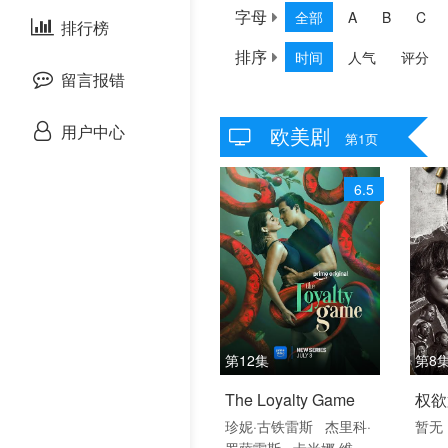
字母
全部
A
B
C
剧情片
排行榜
欧美综艺
欧美动漫
排序
时间
人气
评分
战争片
留言报错
悬疑片
用户中心
欧美剧
第1页
犯罪片
6.5
奇幻片
邵氏电影
古装片
第12集
第8
灾难片
2026 / 菲律宾 /
2026
The Loyalty Game
权欲
海外
剧情
记录片
珍妮·古铁雷斯
杰里科·
暂无
罗萨雷斯
卡米娜·维拉