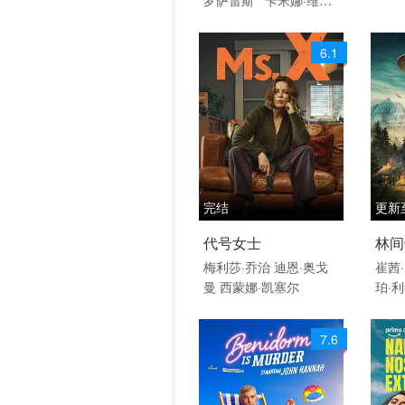
罗尔
历史片
6.1
完结
更新
2026 / 新西兰 / 英语
2026
代号女士
林间
剧情 惊悚 犯罪 欧美
欧美
梅利莎·乔治
迪恩·奥戈
崔茜
曼
西蒙娜·凯塞尔
珀·
剧 欧美
翠
7.6