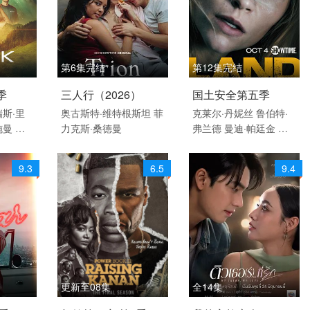
ncent Vaughan
第6集完结
第12集完结
英语
2026 / 瑞典 / 瑞典语
2015 / 美国 / 英语
季
三人行（2026）
国土安全第五季
剧情 欧美剧 欧美
剧情 悬疑 惊悚 欧美
瑞斯·里
奥古斯特·维特根斯坦
菲
克莱尔·丹妮丝
鲁伯特·
施曼
戴
力克斯·桑德曼
弗兰德
曼迪·帕廷金
米
克里斯蒂
兰达·奥图
亚历山大·费
·乌普
林
莎拉·索科洛維奇
塞
9.3
6.5
9.4
尔科维奇
巴斯蒂安·科赫
尼娜·霍
斯
F·默里·亚伯拉罕
阿
斯尔·阿德尔
麦卡·霍普
特曼
约翰·盖兹
萨米尔·
富赫斯
马丁·乌特克
阿
德南·马拉尔
Noemi Bes
edes
露西·波尔
Hussi K
utlucan
法希姆·法兹利
更新至08集
全14集
克里斯·泰辛格
英语
2026 / 美国 / 英语
2026 / 泰国 / 泰语