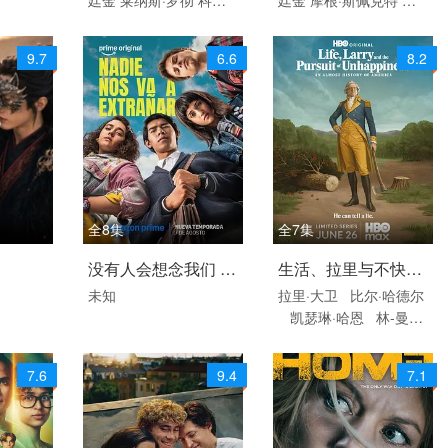
塔·罗宁
莫瑞·史特林
尼
丽莎白·玛维尔
莱纳斯·
姆拉特·考尔
穆罕默德·
罗彻
何家蓓
詹姆斯·达
9.7
6.6
8.2
巴克里
安德莉·代克
克
西
迪伦·贝克
莫瑞·史特
里夫·张伯伦
杰森.托特
林
科斯塔·罗宁
彼得·瓦
纳姆
蒂姆·金尼
艾米·哈
克
艾米·哈格里夫斯
罗
格里夫斯
安娜·凯瑟琳·
伯特·克耐普
杰克·韦伯
霍尔布鲁克
大卫·亨特
戴恩·达文波特
艾伦·阿
琼乔·奥雷尔
埃米利奥·
黛尔
布莱德利·纳迪
库斯塔
安娜·弗兰科利尼
乔治娅·古德曼
全8集
全7集
2026 / 墨西哥 / 西班牙
2026 / 美国 / 英语
没有人会想念我们 第
生活、拉里与不快乐
语
欧美
未知
拉里·大卫
比尔·哈德尔
二季
的追求：一部美国史
凯瑟琳·哈恩
林-曼努
欧美
尔·米兰达
乔恩·哈姆
西恩·海耶斯
安娜·奥斯
7.6
9.4
7.1
奥拉
苏茜·伊斯曼
Jak
e Reiner
巴拉克·奥巴
马
Misha Suvorov
Vi