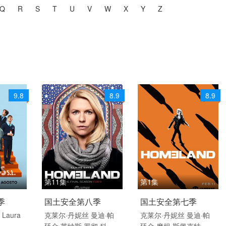
Q
R
S
T
U
V
W
X
Y
Z
共
14756
个视频
9.8
8.9
8.9
第11集
第1集
/ 西班牙
2020 / 美国 / 英语
2018 / 美国 / 英语
季
国土安全第八季
国土安全第七季
剧情 欧美
欧美
斯
Laura
克莱尔·丹妮丝
曼迪·帕
克莱尔·丹妮丝
曼迪·帕
廷金
莱纳斯·罗彻
科斯
廷金
摩根·斯佩克特
伊