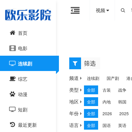
视频
首页
电影
筛选
连续剧
连续剧
动作片
频道
连续剧
国产剧
港
综艺
喜剧片
类型
全部
古装
战争
动漫
爱情片
大陆综艺
地区
全部
内地
韩国
短剧
科幻片
日韩综艺
国产动漫
年份
全部
2026
2025
恐怖片
最近更新
语言
全部
国语
英语
港台综艺
日韩动漫