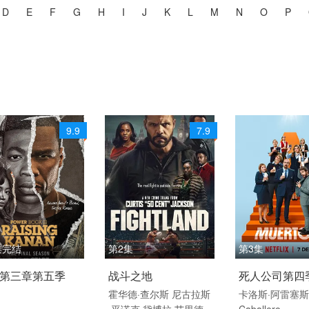
D
E
F
G
H
I
J
K
L
M
N
O
P
9.9
7.9
集完结
第2集
第3集
 / 美国 / 英语
2026 / 美国 / 英语
2026 / 西班牙 
第三章第五季
战斗之地
死人公司第四
 欧美
美国 欧美
语
霍华德·查尔斯
尼古拉斯
卡洛斯·阿雷塞
·平诺克
黛博拉·艾里德
Caballero