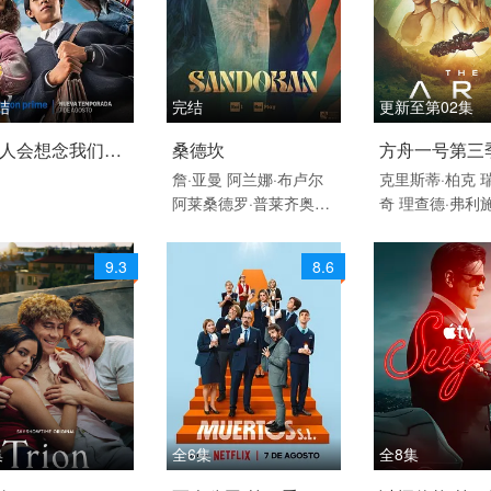
·科利
Edward·Sonnenbl
ick
Dia·Mirza
阿比·维尔
马
米希尔·阿胡贾
Maso
om·Mumtaz·Khan
Taar
uk·Raina
阿姆丽塔·巴格
结
完结
更新至第02集
琪
Arnav·Bhasin
Anupa
6 / 墨西哥 / 西班牙
2025 / 意大利 / 西班
2026 / 美国 / 
m·K.·Sinha
Raj·Vasude
人会想念我们第
桑德坎
方舟一号第三
va
牙 / 英语
科幻 悬疑 欧美
詹·亚曼
阿兰娜·布卢尔
克里斯蒂·柏克
阿莱桑德罗·普莱齐奥西
奇
理查德·弗利
剧情 动作 冒险 欧美
爱德·维斯特维克
约翰·
安娜·贝穆德斯
剧 欧美
汉纳
Madeleine
Price
娜·沃尔夫
蒂安娜
9.3
8.6
萨穆埃莱·塞格雷托
Mar
切娃
贾德兰·马
k
Grosy
Gilberto
Gliozzi
Freddy
Drabble
安吉丽
卡·德维
Marcus
Hodso
n
瑟吉·诺普科
Mauro
A
versano
Samuel
Kay
山
内春彦
西蒙·里佐尼
Mat
tia
Sonnino
Giulia
Fras
集
全6集
全8集
chetti
Franklin
Gilberto
6 / 瑞典 / 瑞典语
2026 / 西班牙 / 西班牙
2026 / 美国 / 