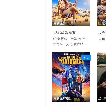
更新至第02集
已完
2026 / 英国 / 英语
202
贝尼多姆命案
没有
欧美
语
约翰·汉纳
伊娃·范·德·
未知
二季
古奇特
艾伦·麦肯纳
海外
阿里·哈迪曼
诺埃·塞贝
尔
奥马尔·沙克尔
Tá
6.7
bata Cerezo
Carolina
Bécquer
Samantha P
ower
艾妮安娜·卡布罗
尔
伊恩·克宁汉
吉姆·
英格利氏
Damian Sch
edler Cruz
Vaitiare Ra
mos
更新至03集
全6
2026 / 美国 / 英语
202