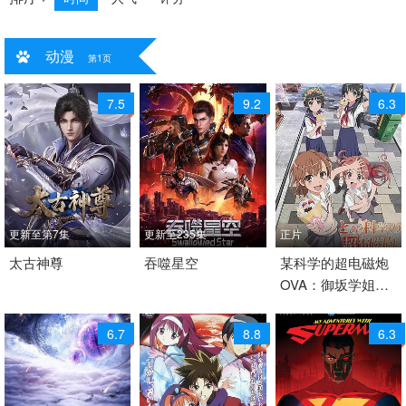
动漫
共
1444
个视频
第1页
7.5
9.2
6.3
更新至第7集
更新至235集
正片
2026 / 国产 / 国语
太古神尊
2020 / 大陆 / 国语
吞噬星空
2010 / 日本 / 日语
某科学的超电磁炮
OVA：御坂学姐现
科幻 热血 动作 国产动漫
科幻 动画 国产动漫
剧情 喜剧 动作 科幻 动
在是焦点人物
画 动画片 动漫电影
6.7
8.8
6.3