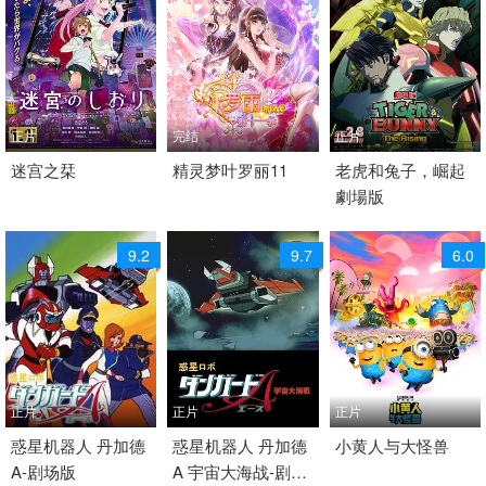
正片
完结
正片
2025 / 日本 / 日语
迷宫之栞
2025 / 中国大陆 / 汉语
精灵梦叶罗丽11
2014 / 日本 / 日语
老虎和兔子，崛起
劇場版
科幻 动画 奇幻 冒险 动
普通话
剧情 科幻 动画 动画
画片 动漫电影
剧情 爱情 科幻 动画 儿
片 动漫电影
9.2
9.7
6.0
童 奇幻 国产动漫
正片
正片
正片
1977 / 日本 / 日语
惑星机器人 丹加德
1978 / 日本 / 日语
惑星机器人 丹加德
2026 / 美国 / 英语
小黄人与大怪兽
A-剧场版
A 宇宙大海战-剧场
动作 科幻 动画 冒险 动
动作 科幻 动画 冒险 动
喜剧 科幻 动画 冒险 动