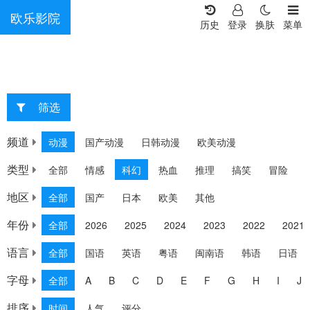
欧乐影院
历史
登录
换肤
菜单
筛选
重选
频道
动漫
国产动漫
日韩动漫
欧美动漫
类型
全部
情感
科幻
热血
推理
搞笑
冒险
地区
全部
国产
日本
欧美
其他
年份
全部
2026
2025
2024
2023
2022
2021
语言
全部
国语
英语
粤语
闽南语
韩语
日语
字母
全部
A
B
C
D
E
F
G
H
I
J
排序
时间
人气
评分