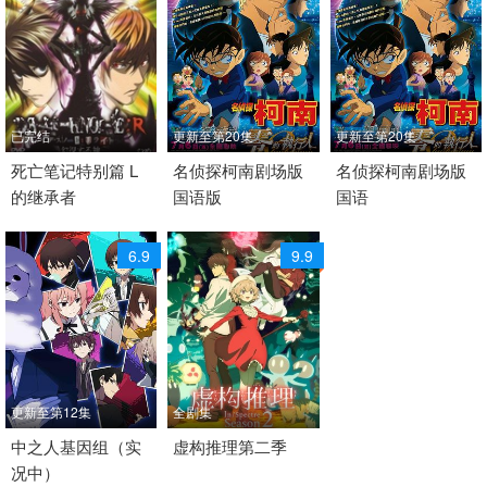
已完结
更新至第20集
更新至第20集
2007 / 日本 / 日语
死亡笔记特别篇 L
2018 / 日本 / 日语
名侦探柯南剧场版
2018 / 日本 / 日语
名侦探柯南剧场版
的继承者
国语版
国语
奇幻 悬疑 推理 犯罪 日
推理 悬疑 剧情 日韩动漫
推理 悬疑 剧情 日韩动
韩动漫
漫 日本动漫
6.9
9.9
更新至第12集
全剧集
2019 / 日本 / 日语
中之人基因组（实
2023 / 日本 / 日语
虚构推理第二季
况中）
冒险 悬疑 推理 日韩动
日语 悬疑 恋爱 推理 动