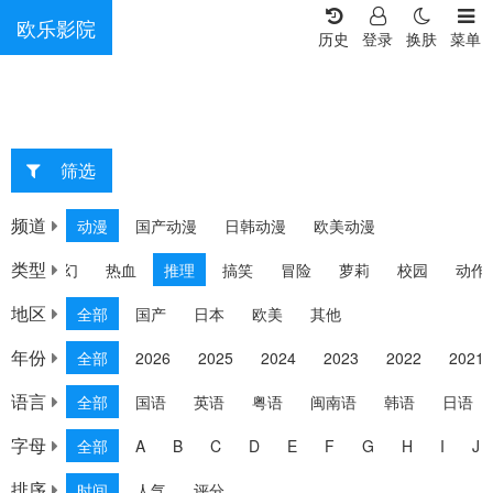
欧乐影院
历史
登录
换肤
菜单
筛选
重选
频道
动漫
国产动漫
日韩动漫
欧美动漫
类型
情感
科幻
热血
推理
搞笑
冒险
萝莉
校园
动作
地区
全部
国产
日本
欧美
其他
年份
全部
2026
2025
2024
2023
2022
2021
语言
全部
国语
英语
粤语
闽南语
韩语
日语
字母
全部
A
B
C
D
E
F
G
H
I
J
排序
时间
人气
评分