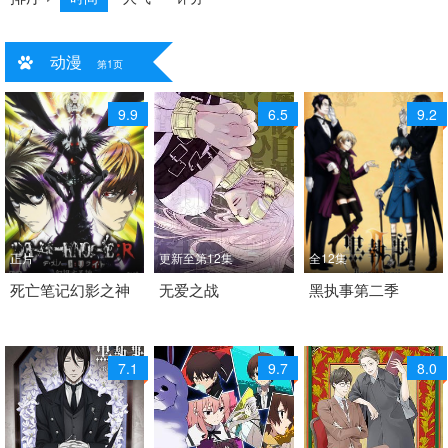
动漫
共
14
个视频
第1页
9.9
6.5
9.2
正片
更新至第12集
全12集
2007 / 日本 / 日语
死亡笔记幻影之神
2005 / 日本 / 日语
无爱之战
2010 / 日本 / 日语
黑执事第二季
动画 悬疑 推理 动画
奇幻 恋爱 推理 日韩动漫
奇幻 推理 日韩动漫
片 动漫电影
7.1
9.7
8.0