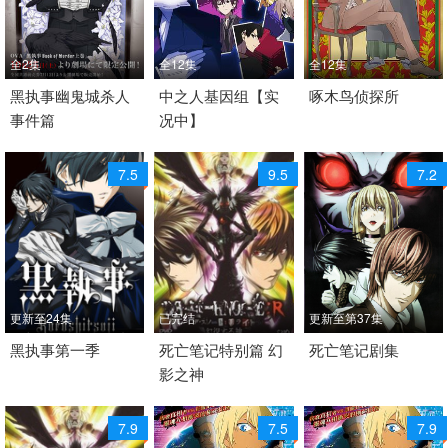
全2集
全12集
全12集
2015 / 日本 / 日语
黑执事幽鬼城杀人
2019 / 日本 / 日语
中之人基因组【实
2020 / 日本 / 日语
啄木鸟侦探所
事件篇
况中】
奇幻 推理 日韩动漫
冒险 悬疑 推理 日韩动漫
推理 悬疑 轻小说 日韩动
漫
7.5
9.5
7.2
更新至24集
已完结
更新至第37集
2008 / 日本 / 日语
黑执事第一季
2007 / 日本 / 日语
死亡笔记特别篇 幻
2006 / 日本 / 日语
死亡笔记剧集
影之神
奇幻 推理 日韩动漫
奇幻 悬疑 推理 犯罪 日
奇幻 悬疑 推理 犯罪 日
韩动漫
韩动漫
7.9
7.5
7.9