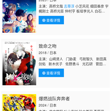
主演：高桥文哉
志尊淳
小芝风花 细田善彦 宇
梶刚士 高桥光臣 仲村亨 板垣李光人 白石
圣 宫泽艾玛 及川光博
查看详情
致命之吻
2018 / 日本
主演：山崎贤人 门胁麦 弓削智久 新田真
剑佑 新木优子 佐野勇斗 光石研 菅田将
晖 冈田义德
志尊淳
奥贯薰 山田明乡
查看详情
高桥瞳 小市慢太郎 宫泽冰鱼 堀田茜 唐
田英里佳 山本亚依
爆燃战队奔奔者
2024 / 日本