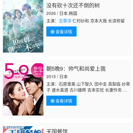
没有砍十次还不倒的树
2026 / 日本,韩国
主演：
志尊淳
仁村纱和 京本大我 长滨祢留
查看详情
朝5晚9：帅气和尚爱上我
2015 / 日本
主演：石原里美 山下智久 田中圭 高梨临 纱荣
子 速水直道 古川雄辉 吉本实忧 长妻怜央 恒
松祐里 寺田心 中村安奈 户田惠子 上岛龙
查看详情
兵 小野武彦 加贺麻理子 高田彪我
志尊淳
天国餐馆