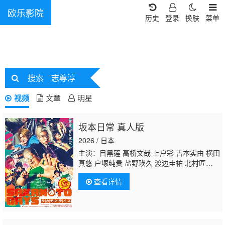
欧乐影院
历史
登录
换肤
菜单
搜索
志尊淳
视频
文章
明星
坂本日常 真人版
2026 / 日本
主演：目黑莲 高桥文哉 上户彩 吉本实由 横田
真悠 户塚纯贵 盐野瑛久 渡边圭祐 北村匠
海 八木勇征 生见爱瑠 小手伸也 樱井日奈
查看详情
子 安西慎太郎 加藤浩次 津田健次郎
志尊
淳
室毅 佐藤二朗 宅麻伸