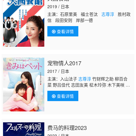
2019 / 日本
主演：石原里美 福士苍汰
志尊淳
胜村政
信 段田安则 岸部一德
查看详情
宠物情人2017
2017 / 日本
主演：入山法子
志尊淳
竹财辉之助 柳百合
菜 野吕佳代 志田友美 柾木玲弥 木下美咲 冈
村泉
查看详情
费马的料理2023
2023 / 日本