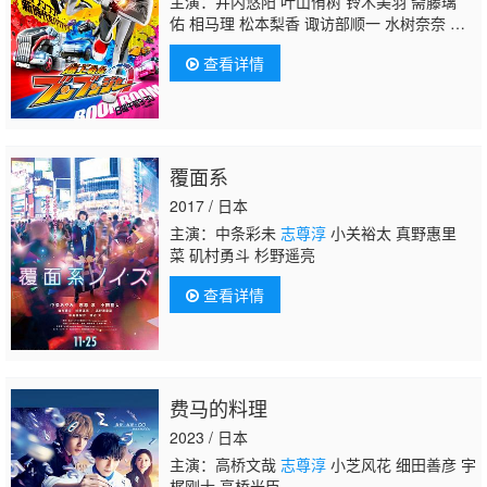
主演：井内悠阳 叶山侑树 铃木美羽 斋藤璃
佑 相马理 松本梨香 诹访部顺一 水树奈奈 诸
星堇 神谷浩史 鲸 古原靖久 宫泽佑 花江夏
查看详情
树 森久保祥太郎
志尊淳
游佐浩二 森日菜
美 矶部勉
覆面系
2017 / 日本
主演：中条彩未
志尊淳
小关裕太 真野惠里
菜 矶村勇斗 杉野遥亮
查看详情
费马的料理
2023 / 日本
主演：高桥文哉
志尊淳
小芝风花 细田善彦 宇
梶刚士 高桥光臣