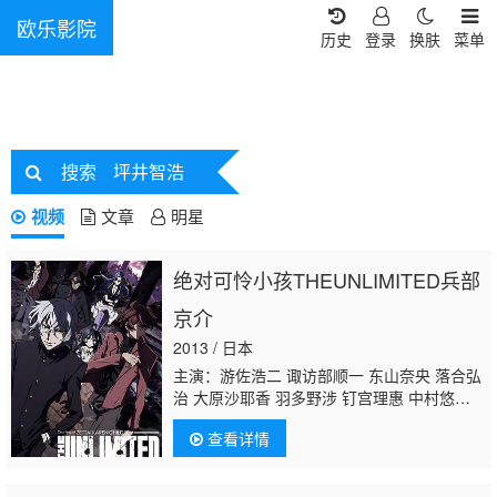
欧乐影院
历史
登录
换肤
菜单
搜索
坪井智浩
视频
文章
明星
绝对可怜小孩THEUNLIMITED兵部
京介
2013 / 日本
主演：游佐浩二 诹访部顺一 东山奈央 落合弘
治 大原沙耶香 羽多野涉 钉宫理惠 中村悠
一 谷山纪章 平野绫 白石凉子 户松遥 野上尤
查看详情
加奈 楠大典 森巧治 小松史法
坪井智浩
里卓
哉 小山刚志 金光宣明 箭内仁 峰畅也