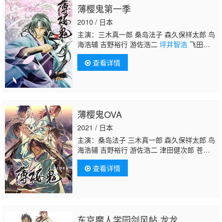
薄樱鬼第一季
2010 / 日本
主演：三木真一郎 桑岛法子 森久保祥太郎 鸟
海浩辅 吉野裕行 游佐浩二
坪井智浩
飞田展
男 大川透 津田健次郎
查看详情
薄樱鬼OVA
2021 / 日本
主演：桑岛法子 三木真一郎 森久保祥太郎 鸟
海浩辅 吉野裕行 游佐浩二 津田健次郎 苍井翔
太 和泉忍 大川透 飞田展男 铃木贵征
坪井智
查看详情
浩
东京魔人学园剑风帖 龙龙