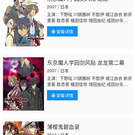
2007 / 日本
主演：下野纮 川锅雅树 平胜伊 堀江由衣 新井
里美 胜杏里 植田佳奈 增田由纪 成田纱矢
香 关口英司 四宫豪 山崎满 小野凉子
坪井智
查看详情
浩
加濑康之
东京魔人学园剑风贴 龙龙第二幕
2007 / 日本
主演：下野纮 川锅雅树 平胜伊 堀江由衣 新井
里美 胜杏里 植田佳奈 增田由纪 成田纱矢
香 关口英司 四宫豪 山崎满 小野凉子
坪井智
查看详情
浩
加濑康之
薄樱鬼碧血录
2010 / 日本