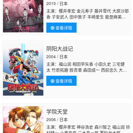
2015 / 日本
主演：樱井孝宏 金元寿子 藤井雪代 大原沙耶
香 子安武人 田中敦子 丰崎爱生 能登麻美
子 佐仓绫音 本田贵子 鸟海浩辅 井口裕香 喜
查看详情
多村英梨 加隈亚衣 河西健吾 新井里美 洲崎
绫 逢坂良太 松本忍 阪脩
坪井智浩
阴阳大战记
2004 / 日本
主演：福山润 相田早矢香 小田久史 三宅健
太 竹若拓磨 胜杏里 森田成一 西前忠久 大本
真基子 河野靖 麻生智久 吉田智则 神田朱
查看详情
未 野上尤加奈
坪井智浩
矢部雅史 早水理
沙 渡边明乃 根谷美智子 立野香菜子 坂口候
一 长嶝高士 冈本麻弥 千叶一伸 鸟海浩辅 天
田真人 岸野幸正 能登麻美子 银河万丈
学院天堂
2006 / 日本
主演：樱井孝宏 神谷浩史 森川智之 福山润 铃
村健一 小西克幸 三木真一郎 置鲇龙太郎 野岛