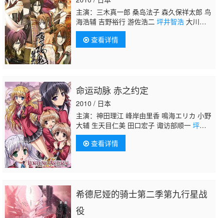
主演：三木真一郎 桑岛法子 森久保祥太郎 鸟
海浩辅 吉野裕行 游佐浩二
坪井智浩
大川
透 飞田展男 津田健次郎
查看详情
命运动脉 赤之约定
2010 / 日本
主演：神田理江 峰岸由里香 鳴海エリカ 小野
大辅 生天目仁美 田口宏子 诹访部顺一
坪井智
浩
查看详情
希德尼娅的骑士第二季第九行星战
役