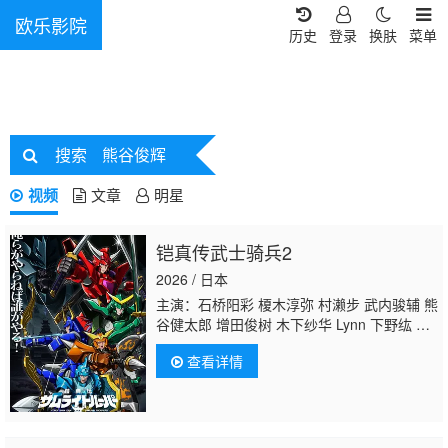
欧乐影院
历史
登录
换肤
菜单
搜索
熊谷俊辉
视频
文章
明星
铠真传武士骑兵2
2026 / 日本
主演：石桥阳彩 榎木淳弥 村濑步 武内骏辅 熊
谷健太郎 增田俊树 木下纱华 Lynn 下野纮 草
尾毅 野岛裕史 置鲇龙太郎 佐佐木望 西村朋
查看详情
纮 小西克幸 佐藤拓也 鸟海浩辅 寺岛拓笃 杉
田智和 天崎滉平 铃村健一 泽城千春 竹内良
太 远藤大智
熊谷俊辉
坂本真绫 子安武人 前
野智昭 远藤绫 白熊宽嗣