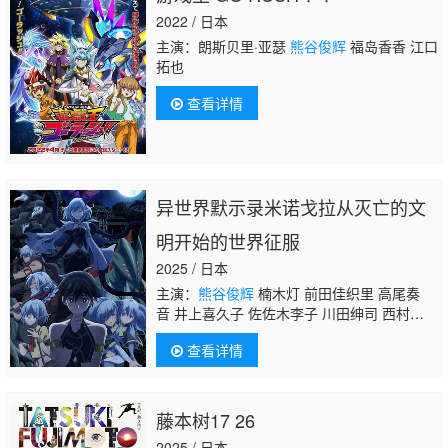
2022 / 日本
主演：朗斯贝里·亚瑟
熊谷俊辉
福岛香香 江口
拓也
查看详情
异世界默示录米诺戈拉从灭亡的文
明开始的世界征服
2025 / 日本
主演：
熊谷俊辉
楠木灯 前田佳织里 高尾奏
音 井上喜久子 佐佐木李子 川田绅司 西村知
道 关根明良
查看详情
藤本树17 26
2025 / 日本