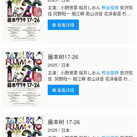
主演：小野贤章 桜井しおん
熊谷俊辉
安济知
佳 冈野阳一 堀江瞬 若山诗音 花泽香菜 杉田
智和 菊田千瑛 幸村惠理 榊原优希 河濑茉
查看详情
希 咲咲木瞳 松冈洋平 中井友望 中岛瑠菜
藤本树17-26
2025 / 日本
主演：小野贤章 桜井しおん
熊谷俊辉
安济知
佳 冈野阳一 堀江瞬 若山诗音 花泽香菜 杉田
智和 菊田千瑛 幸村惠理 榊原优希 河濑茉
查看详情
希 咲咲木瞳 松冈洋平 中井友望 中岛瑠菜
藤本树 17-26
2025 / 日本