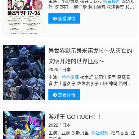
主演：小野贤章 桜井しおん
熊谷俊辉
安济知
佳 冈野阳一 堀江瞬 若山诗音 花泽香菜 杉田
智和 菊田千瑛 幸村惠理 榊原优希 河濑茉
查看详情
希 咲咲木瞳 松冈洋平 中井友望 中岛瑠菜
异世界默示录米诺戈拉～从灭亡的
文明开始的世界征服～
2025 / 日本
主演：
熊谷俊辉
楠木灯 前田佳织里 高尾奏
音 井上喜久子 佐佐木李子 川田绅司 西村知
道 关根明良
查看详情
游戏王 GO RUSH！！
2022 / 日本
主演：亚瑟·朗斯贝里
熊谷俊辉
福岛香香 江
口拓也