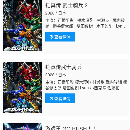
铠真传 武士骑兵 2
2026 / 日本
主演：石桥阳彩 榎木淳弥 村濑步 武内骏
辅 熊谷健太郎 增田俊树 木下纱华 Lynn
下野纮 草尾毅 野岛裕史 置鲇龙太郎 佐
查看详情
佐木望 西村朋纮 小西克幸 佐藤拓也 鸟
海浩辅 寺岛拓笃 杉田智和 天崎滉平 铃
村健一 泽城千春 竹内良太 远藤大智
熊
谷俊辉
坂本真绫 子安武人 前野智昭 远
藤绫 白熊宽嗣
铠真传武士骑兵
2026 / 日本
主演：石桥阳彩 榎木淳弥 村濑步 武内骏辅 熊
谷健太郎 增田俊树 Lynn 小西克幸 佐藤拓
也 鸟海浩辅 寺岛拓笃 杉田智和 天崎滉平 铃
查看详情
村健一 泽城千春 竹内良太 远藤大智
熊谷俊
辉
木下纱华
游戏王 GO RUSH ！！