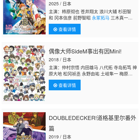
2025 / 日本
主演：柿原彻也 苍井翔太 浪川大辅 杉田智
和 冈本信彦 前野智昭
永冢拓马
三木真一
郎 森久保祥太郎 齐藤壮马 内田雄马 武内骏
查看详情
辅 八代拓 大桥贤一郎 增田俊树 山下诚一
郎 畠中祐 关俊彦 近藤隆 田丸笃志 寺岛惇
太 土田玲央 梶原岳人 橘龙丸 中山咲月 小林
龙之 鹈泽正太郎 浦田涉 天月
偶像大师SideM事出有因Mini!
2018 / 日本
主演：仲村宗悟 内田雄马 八代拓 寺岛拓笃 神
原大地 松冈祯丞 永野由祐 土岐隼一 梅原裕一
郎 堀江瞬 高冢智人 山谷祥生 菊池勇成 熊谷
查看详情
健太郎 滨健人 增元拓也 バレッタ裕 山下大
辉 中田祐矢 野上翔 千叶翔也 白井悠介
永冢
拓马
渡边纮 益山武明 深町寿成 狩野翔 天崎
滉平 古川慎 儿玉卓也 小林大纪 矢野奖吾 古
畑惠介 村濑步 伊东健人 榎木淳弥 中岛良
DOUBLEDECKER!道格基里尔番外
树 寺岛惇太 小松昌平 滨野大辉 三瓶由布
子 德武龙也 浦尾岳大 笠间淳 汐谷文康 驹田
篇
航 河西健吾 立木文彦
2019 / 日本