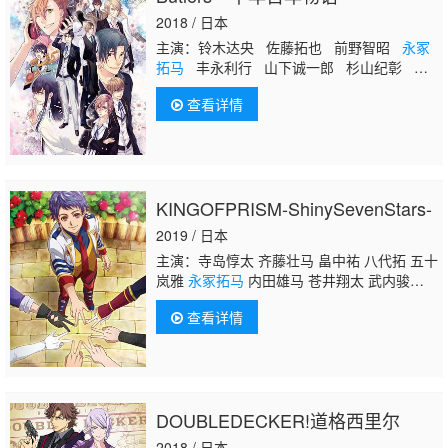
2018 / 日本
主演：铃木达央 佐藤拓也 前野智昭
永冢
拓马
丰永利行 山下诚一郎 杉山纪彰 大
桥贤一郎 河本启佑 斋贺光希 小林千晃
查看详情
三泽纱千香
KINGOFPRISM-ShinySevenStars-
2019 / 日本
主演：寺岛惇太 齐藤壮马 畠中祐 八代拓 五十
岚雅
永冢拓马
内田雄马 苍井翔太 武内骏
辅 杉田智和 柿原彻也 前野智昭 增田俊树 关
查看详情
俊彦 森久保祥太郎 浪川大辅 三木真一郎
DOUBLEDECKER!道格西里尔
2018 / 日本