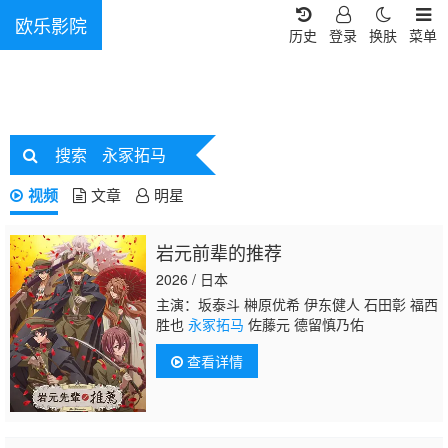
欧乐影院
历史
登录
换肤
菜单
搜索
永冢拓马
视频
文章
明星
岩元前辈的推荐
2026 / 日本
主演：坂泰斗 榊原优希 伊东健人 石田彰 福西
胜也
永冢拓马
佐藤元 德留慎乃佑
查看详情