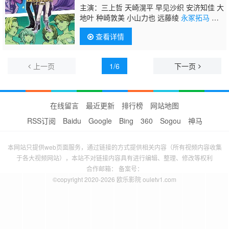
主演：三上哲 天崎滉平 早见沙织 安济知佳 大
地叶 种崎敦美 小山力也 远藤绫
永冢拓马
藤
原祐规 东地宏树 细谷佳正 乃村健次 矶边万沙
查看详情
子 上田燿司
上一页
1/6
下一页
在线留言
最近更新
排行榜
网站地图
RSS订阅
Baidu
Google
Bing
360
Sogou
神马
本网站只提供web页面服务，通过链接的方式提供相关内容（所有视频内容收集
于各大视频网站），本站不对链接内容具有进行编辑、整理、修改等权利
合作邮箱： 备案号：
©copyright 2020-2026 欧乐影院 ouletv1.com