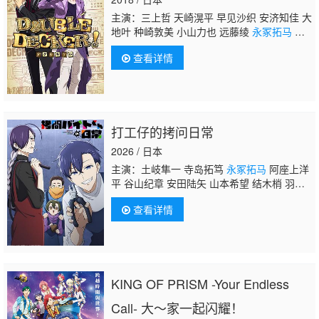
主演：三上哲 天崎滉平 早见沙织 安济知佳 大
地叶 种崎敦美 小山力也 远藤绫
永冢拓马
矶
边万沙子 小山刚志 藤原祐规 浪川大辅 青山
查看详情
穰 玄田哲章 上田燿司
打工仔的拷问日常
2026 / 日本
主演：土岐隼一 寺岛拓笃
永冢拓马
阿座上洋
平 谷山纪章 安田陆矢 山本希望 结木梢 羽鸟
飒希 大野智敬
查看详情
KING OF PRISM -Your Endless
Call- 大～家一起闪耀！