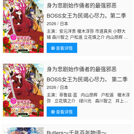
身为悲剧始作俑者的最强邪恶
BOSS女王为民竭心尽力。第二季
2026 / 日本
主演：安元洋贵 榎木淳弥 市道真央 小野大
辅 森川智之 户松遥 立花慎之介 内山昂辉 下
野纮 绿川光 铃木崚汰 井上喜久子
永冢拓
查看详情
马
游佐浩二 石上静香 诹访部顺一 关俊彦 菲
鲁兹·蓝
身为悲剧始作俑者的最强邪恶
BOSS女王为民竭心尽力。 第二季
2026 / 日本
主演：菲鲁兹·蓝 内山昂辉 户松遥 榎木淳
弥 立花慎之介 绿川光 森川智之 井上喜
久子 游佐浩二 安元洋贵 关俊彦 小野大
查看详情
辅
永冢拓马
下野纮 铃木崚汰 诹访部顺
一 市道真央 石上静香
Butlers～千年百年物语～