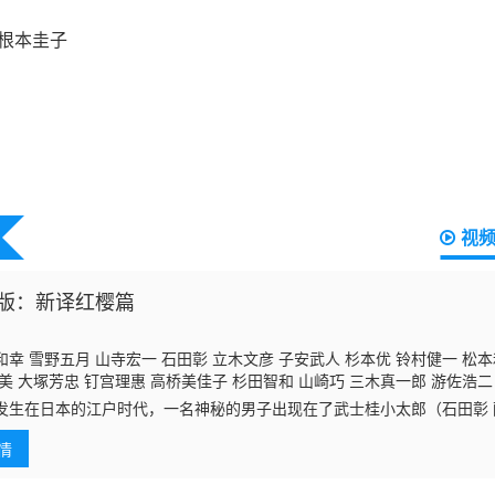
视
版：新译红樱篇
幸 雪野五月 山寺宏一 石田彰 立木文彦 子安武人 杉本优 铃村健一 松本
美 大塚芳忠 钉宫理惠 高桥美佳子 杉田智和 山崎巧 三木真一郎 游佐浩二
 茶风林 阪口大助 中井和哉 日野聪 高松信司 宫崎宽务 千叶进步 冈崎雅
发生在日本的江户时代，一名神秘的男子出现在了武士桂小太郎（石田彰
青山穰 大西健晴 早水理沙 铃木清信 太田哲治 坂口候一 传坂勉 喜山茂
樱”，要求试刀，这个夜晚之后，桂便下落不明。桂的宠物伊丽莎白（高松信
情
钉宫理