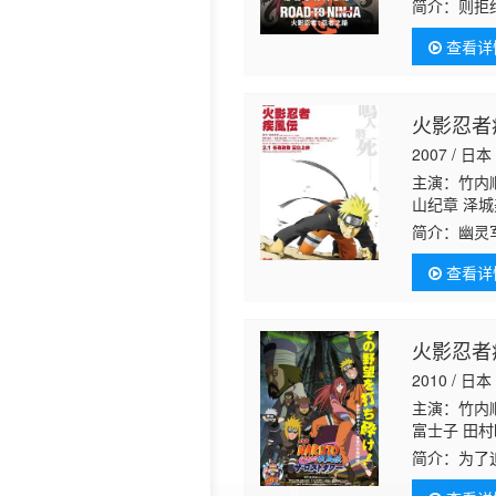
沙子
根本圭
简介：
则拒
史 樱井敏治
查看详
火影忍者
2007 / 日本
主演：竹内顺
山纪章 泽
龙策 峰健一
简介：
幽灵
大亮 石川静
物魍魉（加
查看详
鬼之国，企
火影忍者
2010 / 日本
主演：竹内顺
富士子 田村
简介：
为了
村千絵 配