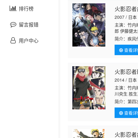
剧情片
火影忍者
泰国剧
排行榜
欧美综艺
欧美动漫
2007 / 日本
战争片
留言报错
主演：竹内顺
郎 伊藤健太
司 落合露
悬疑片
简介：
疾风
用户中心
英郎 檀臣幸
顺平 田中敦
查看详
犯罪片
奇幻片
火影忍者
2014 / 日本
邵氏电影
主演：竹内顺
川央生 胜
古装片
三 浅井清己
简介：
第四
治 高田里穗
物，无论他
查看详
相对，壁花
灾难片
记录片
火影忍者