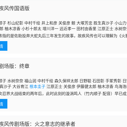
疾风传国语版
子 杉山纪彰 中村千绘 井上和彦 关俊彦 鲸 大塚芳忠 胜生真沙子 小山力
郎 柚木凉香 小杉十郎太 增川洋一 远近孝一 田村由香里 江原正士 水树奈
美
根本圭子
大谷育江 重松朋 下屋则子 飞田展男 石田彰 朴璐美 加濑康之 
传指的是佐助投奔大蛇丸后三年发生的故事，故疾风传也可以理解为《火
 内田直哉 近藤隆 东条加那子 阪口周平 川本克彦 樱井孝宏 寺杣昌纪 土
子 小山茉美 神奈延年 中村大树 家中宏 福田信昭 楠大典 本田贵子 平
情
剧场版：终章
子 水树奈奈 福山润 中村千绘 森久保祥太郎 日野聪 石田彰 手冢秀彰 日
生真沙子 大谷育江
根本圭子
江原正士 关俊彦 伊藤健太郎 柚木凉香 鸟海浩
 落合露美 河野智之 坪井智浩 朝仓荣介 志田有彩 洞内爱 齐藤贵美子 菊
次忍界大战结束的两年后，此时此刻的漩涡鸣人（竹内顺子 配音）早已
 桥爪爱 大桥卓弥 常田真太郎 堀内贤雄 佐佐木望 能登麻美子 杉山纪彰 
走到哪里都受到女孩子和小朋友的喜爱与追捧，他似乎也有其享受这样喧
情
小姐日向雏
疾风传剧场版：火之意志的继承者