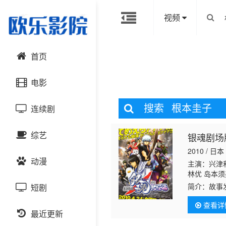
视频
首页
电影
搜索
根本圭子
连续剧
动作片
综艺
银魂剧场
喜剧片
国产剧
2010 / 日本
动漫
爱情片
港台剧
主演：兴津和
大陆综艺
林优 岛本须
华 堂坂晃三
简介：
故事
短剧
科幻片
日韩剧
日韩综艺
国产动漫
二
根本圭子
握妖刀“红
查看详
屋的神乐（
恐怖片
最近更新
欧美剧
港台综艺
日韩动漫