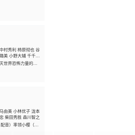
杣昌纪 土师孝也 中博
中村秀利 柿原彻也 谷
璐美 小野大辅 千千和
藤大辅 增田隆之 松尾
毁灭世界恐怖力量的魔
随即命令幽灵军团攻打
马由美 小林优子 泷本
忠 柴田秀胜 森川智之
 配音）率领小樱（中
楼兰某处地下藏有蕴含