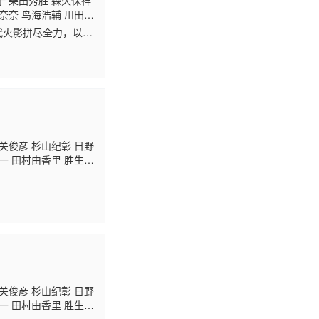
子 柴田秀胜 森久保祥
奈奈 鸟海浩辅 川田绅
康之 朴璐美 中田让
代火影拼尽全力，以自
田广明 津田健次郎 坪
但村民们却把鸣人当成
望
关俊彦 杉山纪彰 日野
一 田村由香里 胜生真
杣昌纪 土师孝也 中博
关俊彦 杉山纪彰 日野
一 田村由香里 胜生真