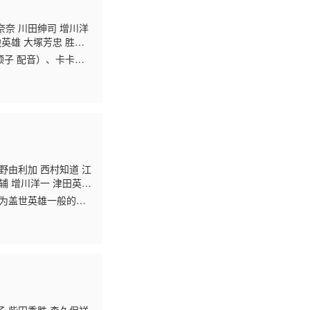
奈奈 川田绅司 增川洋
边英雄 大塚芳忠 胜生
介 七绪春日 铃森勘
顺子 配音）、卡卡西
和佐井也身受重伤。在
野由利加 西村知道 江
辅 增川洋一 津田英
池心 桑原由气 竹内荣
成为盖世英雄一般的人
玄田哲章 井上和彦
嚣欢闹的氛围。与之