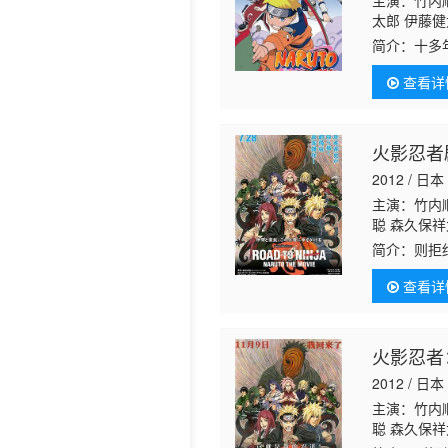
主演：竹内顺
太郎 伊藤健
司 落合露美
简介：
十多
治 保志总一
己的生命为
井智浩 河
查看详
像“九尾妖
火影忍者
2012 / 日本
主演：竹内顺
聪 森久保祥
沙子
根本圭
简介：
则拒
史 樱井敏治
查看详
火影忍者
2012 / 日本
主演：竹内顺
聪 森久保祥