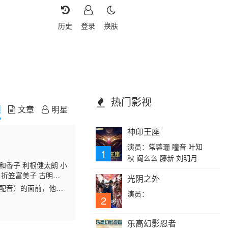
历史
登录
换肤
热门影视
频
文章
明星
神印王座
演员：常蓉珊 瞳音 叶知
1
秋 阎么么 藤新 刘明月
和香子 利根健太朗 小
 折笠富美子 古明
光阴之外
纮 若本规夫 高桥研
 配音）的面前，他手
演员：
雄 近藤浩德 石川和之
司 配音）找到万事
2
乐高幻影忍者