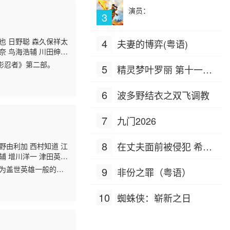
演员：
3
也 日野聪 森久保祥太
4
夫妻的博弈(粤语)
奈 鸟海浩辅 川田绅
中田让治 谷育子 石川
影忍者》第二部。
5
精灵梦叶罗丽 第十一季
师孝也 堀内贤雄 森田
（下）
6
波多野结衣之双飞调教
7
九门2026
8
在丈夫面前被侵犯 希岛
野由利加 西村知道 江
辅 增川洋一 津田英
爱理 IPZ-505
池心 桑原由气 竹内荣
成为盖世英雄一般的人
9
非份之罪（粤语）
玄田哲章 井上和彦
嚣欢闹的氛围。与之
10
蜘蛛侠：崭新之日