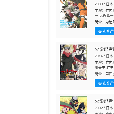
2009 / 日本
历史片
主演：竹内顺
一 远近孝一
真沙子
根本
简介：
为追
司 井上和彦
（井上和彦
查看详
此之后，自
火影忍者
2014 / 日本
主演：竹内顺
川央生 胜
三 浅井清己
简介：
第四
治 高田里穗
物，无论他
查看详
相对，壁花
火影忍者
2002 / 日本