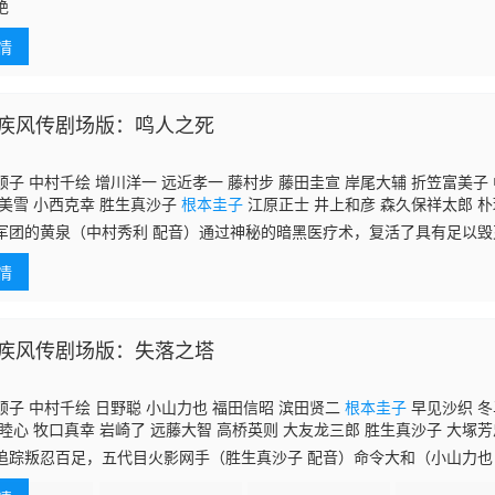
子
福田信昭 中村大树 藤生圣子 石川英郎 飞田展男 川本克彦 檀臣幸 寺
绝
 朝仓荣介 松本忍 宫下典子 织部由香里 大塚芳忠 玄田哲章 内田直哉
情
疾风传剧场版：鸣人之死
子 中村千绘 增川洋一 远近孝一 藤村步 藤田圭宣 岸尾大辅 折笠富美子 
城美雪 小西克幸 胜生真沙子
根本圭子
江原正士 井上和彦 森久保祥太郎 朴
 藤井启辅 西野阳子 锅井真纪子 安齐一博 木村拓 栉田泰道 石上裕一 远
军团的黄泉（中村秀利 配音）通过神秘的暗黑医疗术，复活了具有足以
 加藤精三
藤精三 配音），希望以此建立黑暗的千年王国。魍魉俯身于黄泉身上，
情
图杀害具
疾风传剧场版：失落之塔
子 中村千绘 日野聪 小山力也 福田信昭 滨田贤二
根本圭子
早见沙织 冬
睦心 牧口真幸 岩崎了 远藤大智 高桥英则 大友龙三郎 胜生真沙子 大塚芳
追踪叛忍百足，五代目火影网手（胜生真沙子 配音）命令大和（小山力也
音）、漩涡鸣人（竹内顺子 配音）、佐井（日野聪 配音）等人前往楼兰。