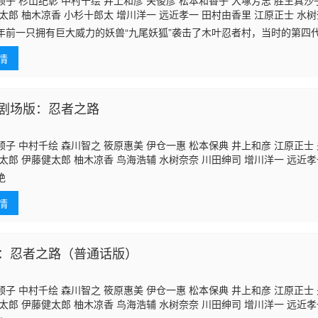
子 杉山纪彰 中村千绘 井上和彦 关俊彦 松本和香子 大塚芳忠 胜生真沙
太郎 柚木凉香 小杉十郎太 增川洋一 远近孝一 田村由香里 江原正士 水树
 大谷育江 重松朋 下屋则子 飞田展男 石冢运升 浅野真由美 石田彰 加濑
年前一只拥有巨大威力的妖兽“九尾妖狐”袭击了木叶忍者村，当时的第四
朗 神奈延年 三木真一郎 中村大树 家中宏 福田信昭 楠大典 本田贵子 平
代价将“九尾妖狐”封印在了刚出生的鸣人身上。木叶村终于恢复了平静，
野智之
根本圭子
铃木琢磨 小林由美子 津田英三 伊藤和晃 浅井清己 佐佐木
情
剧场版：忍者之路
子 中村千绘 森川智之 筱原惠美 伊仓一惠 松本保典 井上和彦 江原正士 
太郎 伊藤健太郎 柚木凉香 鸟海浩辅 水树奈奈 川田绅司 增川洋一 远近孝
子
福田信昭 中村大树 藤生圣子 石川英郎 飞田展男 川本克彦 檀臣幸 寺
绝
 朝仓荣介 松本忍 宫下典子 织部由香里 大塚芳忠 玄田哲章 内田直哉
情
：忍者之路（普通话版）
子 中村千绘 森川智之 筱原惠美 伊仓一惠 松本保典 井上和彦 江原正士 
太郎 伊藤健太郎 柚木凉香 鸟海浩辅 水树奈奈 川田绅司 增川洋一 远近孝