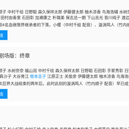
子 中村千绘 日野聪 森久保祥太郎 伊藤健太郎 柚木凉香 鸟海浩辅 水树
 田村由香里 石田彰 加濑康之 朴璐美 保志总一朗 下山吉光 皆川纯子 渡
圭子
河野智之 坪井智浩 朝仓荣介 柴田秀胜 小杉十郎太 杉山纪彰 小森创
踪4名血继限界继承者的下落，小樱（中村千絵 配音）、漩涡鸣人（竹内
 配音）和佐井奉命前往。但在岩隐和草隐交界的须弥山失去目标，鸣人
情
称卑留
剧场版：终章
子 水树奈奈 福山润 中村千绘 森久保祥太郎 日野聪 石田彰 手冢秀彰 日
生真沙子 大谷育江
根本圭子
江原正士 关俊彦 伊藤健太郎 柚木凉香 鸟海浩
 落合露美 河野智之 坪井智浩 朝仓荣介 志田有彩 洞内爱 齐藤贵美子 菊
次忍界大战结束的两年后，此时此刻的漩涡鸣人（竹内顺子 配音）早已
 桥爪爱 大桥卓弥 常田真太郎 堀内贤雄 佐佐木望 能登麻美子 杉山纪彰 
走到哪里都受到女孩子和小朋友的喜爱与追捧，他似乎也有其享受这样喧
情
小姐日