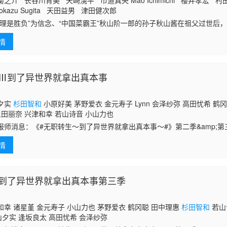
之介 长谷川育美 天崎滉平 市道真央 Mao Ichimichi 樱井孝宏
okazu Sugita 天田益男 津田健次郎
料理是胜负”为信念、“中国菜霸王”秋山阶一郎的孙子秋山酱在祖父过世后
，目的是想要挑战有“中华大帝”之称的五番町睦十，他在那里与睦十的孙女
情
相遇，两人因为南辕北辙的信念结下梁子，并力图打倒对方……
Ⅲ到了异世界就拿出真本事
夕实
杉田智和
小原好美 茅野爱衣 金元寿子 Lynn 会泽纱弥 高田忧希 鹤
上田丽奈 兴津和幸 若山诗音 小山力也
报师消息：《#无职转生～到了异世界就拿出真本事～#》第二季&amp;
情
到了异世界就拿出真本事第三季
幸 诸星堇 金元寿子 小山力也 茅野爱衣 鹤冈聪 田中理惠
杉田智和
若山
 内山夕实 逢坂良太 高田忧希 会泽纱弥