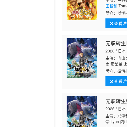
主演：户谷菊
田智和
Tom
简介：
以“
饭店去见习
查看详
五番町雾子
无职转生
2026 / 日本
主演：内山
惠 诸星堇 
简介：
据情
查看详
无职转生
2026 / 日本
主演：兴津和
奈 Lynn