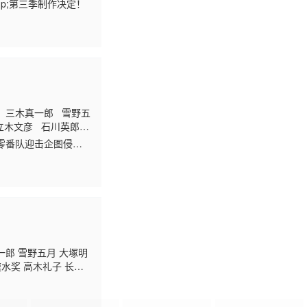
p;第三季制作决定！
 三木真一郎 雪野五
立木文彦 石川英郎
惠美 市来光弘 菅生
零番队迎击企图侵入
入灵王大内里。 从兵
剑斩向了灵王。 灵王
开始笼罩世界。 护廷十三
a
一郎 雪野五月 大塚明
速水奖 高木礼子 长嶝
一郎 武内骏辅 小山刚