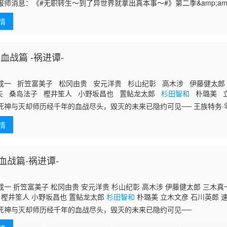
报师消息：《#无职转生～到了异世界就拿出真本事～#》第二季&amp;am
情
血战篇 -祸进谭-
成一 折笠富美子 松冈由贵 安元洋贵 杉山纪彰 高木涉 伊藤健太郎
夫 桑岛法子 樫井笙人 小野坂昌也 置鲇龙太郎
杉田智和
朴璐美 
木礼子 长嶝高士 石冢小夜里 稻田彻 诹访部顺一 清都亚里沙 丰口
死神与灭却师历经千年的血战尽头，毁灭的未来已隐约可见── 王族特务·
裕一郎 武内骏辅 小山刚志
哈巴赫。 然而，灭却师之王及其亲卫队击溃了零番队壮烈的卍解，最终踏
情
手中接过守护灵王重任的黑崎一护等人， 却因友哈巴赫的诡计，使一护挥
着三界的崩溃。 各界出现&amp;quot;扭曲&amp;quot;，毁灭的预兆
却师联手，向灵王宫进发。 但灵王宫已落入&amp;quot;看不见的帝国&
血战篇-祸进谭-
一 折笠富美子 松冈由贵 安元洋贵 杉山纪彰 高木涉 伊藤健太郎 三木真
 樫井笙人 小野坂昌也 置鲇龙太郎
杉田智和
朴璐美 立木文彦 石川英郎 
夜里 稻田彻 诹访部顺一 清都亚里沙 丰口惠美 市来光弘 菅生隆之 梅原裕
死神与灭却师历经千年的血战尽头，毁灭的未来已隐约可见──