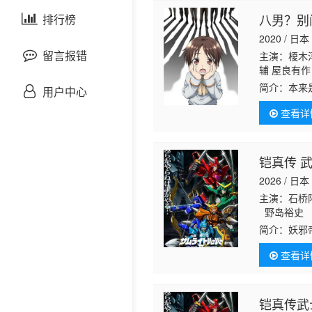
剧情片
八男？别
泰国剧
排行榜
欧美综艺
欧美动漫
2020 / 日本
战争片
留言报错
主演：榎木淳
辅 屋良有作
悬疑片
简介：
本来
用户中心
族家最小的
查看详
法继承领地
犯罪片
奇幻片
铠真传 武
2026 / 日本
邵氏电影
主演：石桥
野岛裕史 
古装片
崎滉平 铃
简介：
妖邪
白熊宽嗣
は再び訪れ
查看详
マノサグメ
灾难片
记录片
铠真传武