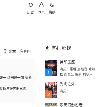
历史
登录
换肤
热门影视
频
文章
明星
神印王座
演员：常蓉珊 瞳音 叶知
1
秋 阎么么 藤新 刘明月
智一 梅田修一朗 菊池
光阴之外
含艾斯琳在内的三国会
演员：
使者络绎不绝地前往博
2
乐高幻影忍者