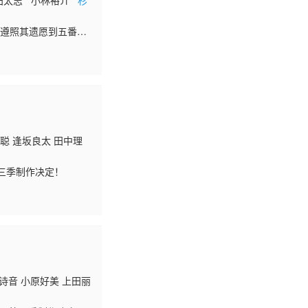
 村田太志 小林裕介
杉
，遵照其遗愿到五番町
、秉持“料理是心”的
冈聪 逢坂良太 田中理
第三季制作决定！
诗音 小原好美 上田丽