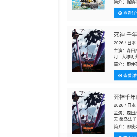
简介：
据情
查看详
死神 千年
2026 / 日本
主演：森田
月 大塚明
速水奖 高
简介：
即使
隆之 梅原
灵王宫的友
查看详
主部一兵卫
之死──意味
队与残存的灭
死神千年
2026 / 日本
主演：森田成
夫 桑岛法子
高士 石冢小
简介：
即使
志