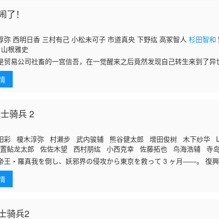
闹了！
弥 西明日香 三村有己 小松未可子 市道真央 下野纮 高冢智人
杉田智和
 山根雅史
是贸易公司社畜的一宫信吾，在一觉醒来之后竟然发现自己转生来到了异
孩子威德林（榎木淳弥 配音）。虽说自己的身份是贵族，但威德林的日
情
，又不
士骑兵 2
阳彩 榎木淳弥 村濑步 武内骏辅 熊谷健太郎 增田俊树 木下纱华 L
置鲇龙太郎 佐佐木望 西村朋纮 小西克幸 佐藤拓也 鸟海浩辅 寺
村健一 泽城千春 竹内良太 远藤大智 熊谷俊辉 坂本真绫 子安武
帝王・羅真我を倒し、妖邪界の侵攻から東京を救って 3 ヶ月――。 復
た平和を享受していた。 だが、人類の前に新たな脅威が現れる。 その名
情
士骑兵2