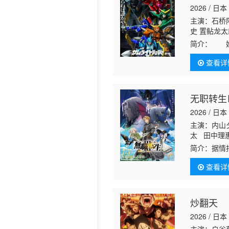
2026 / 日本
历史片
主演：石桥阳
史 置鲇龙太
城千春 竹内
简介：
妖邪
人々は再び
查看详
ヤシマノサ
无职转生
2026 / 日本
主演：内
太 田中理
简介：
据情
查看详
炒翻天
2026 / 日本