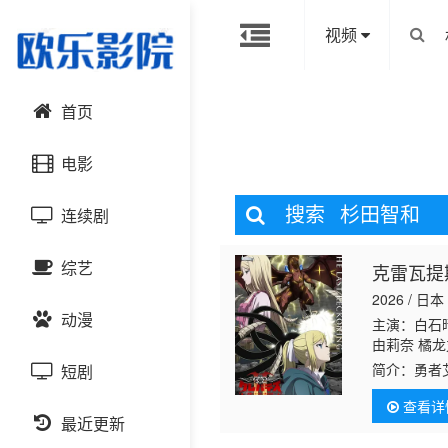
视频
首页
电影
搜索
杉田智和
连续剧
动作片
综艺
克雷瓦提
喜剧片
国产剧
2026 / 日本
动漫
爱情片
港台剧
主演：白石
大陆综艺
由莉奈 橘龙
简介：
勇者
短剧
科幻片
日韩剧
日韩综艺
国产动漫
谈中，众人
查看详
雷托的神学
恐怖片
最近更新
欧美剧
港台综艺
日韩动漫