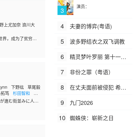
演员：
3
野上尤加奈 浪川大
4
夫妻的博弈(粤语)
世界，成为了贫穷贵
5
波多野结衣之双飞调教
子却并不好过，他既无
6
精灵梦叶罗丽 第十一季
（下）
7
非份之罪（粤语）
8
在丈夫面前被侵犯 希岛
ynn 下野纮 草尾毅
岛拓笃
杉田智和
天
爱理 IPZ-505
人 前野智昭 远藤绫
興が進む街並みに人々
9
九门2026
も「天導界」。 ヤシ
10
蜘蛛侠：崭新之日