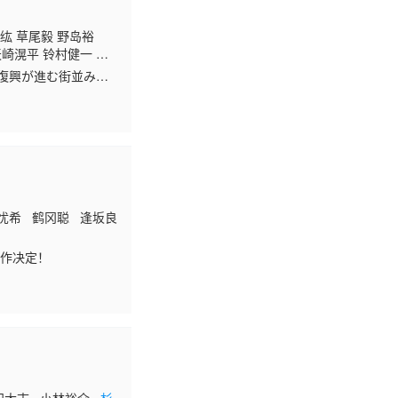
野纮 草尾毅 野岛裕
崎滉平 铃村健一 泽
復興が進む街並みに
の名も「天導界」。
忧希 鹤冈聪 逢坂良
制作决定！