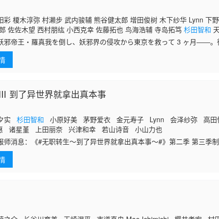
彩 榎木淳弥 村濑步 武内骏辅 熊谷健太郎 增田俊树 木下纱华 Lynn 下
郎 佐佐木望 西村朋纮 小西克幸 佐藤拓也 鸟海浩辅 寺岛拓笃
杉田智和
天
良太 远藤大智 熊谷俊辉 坂本真绫 子安武人 前野智昭 远藤绫 白熊宽嗣
帝王・羅真我を倒し、妖邪界の侵攻から東京を救って 3 ヶ月――。
訪れた平和を享受していた。だが、人類の前に新たな脅威が現れる。そ
情
グメとそ
Ⅲ 到了异世界就拿出真本事
山夕实
杉田智和
小原好美 茅野爱衣 金元寿子 Lynn 会泽纱弥 高田
惠 诸星堇 上田丽奈 兴津和幸 若山诗音 小山力也
报师消息：《#无职转生～到了异世界就拿出真本事～#》第二季 第三季
情