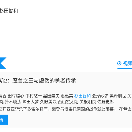
视
斯2：魔兽之王与虚伪的勇者传承
晴香 田村睦心 中村悠一 黑田崇矢 潘惠美
杉田智和
会泽纱弥 黑泽朋世 关
丸 铃木崚汰 峰田大梦 久野美咲 西山宏太朗 关根明良 佐野史郎
艾莉西亚斩杀了多雷尔将军，海登与博雷托两国的战争就此落幕。 在包
争执的焦点，是多雷尔打造的 “秘密密室”。 围绕这间密室的下落，各国
情
院鲁瑟因。 人群之中，也有已成为卢纳专属魔法导师的克伦的身影。