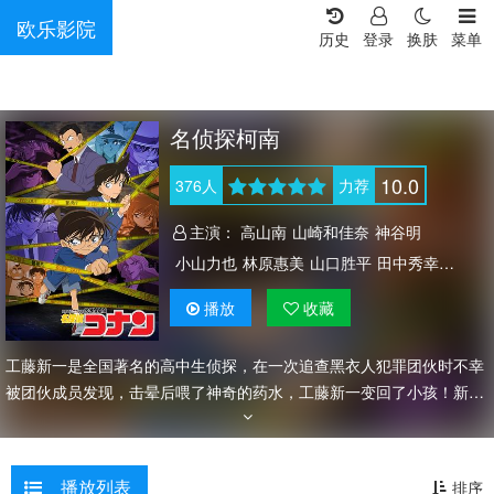
欧乐影院
历史
登录
换肤
菜单
名侦探柯南
10.0
376
人
力荐
主演：
高山南
山崎和佳奈
神谷明
小山力也
林原惠美
山口胜平
田中秀幸
岛本须美
绪方贤一
堀川亮
松井菜樱子
播放
收藏
宫村优子
岩居由希子
大谷育江
高木涉
高岛雅罗
堀之纪
立木文彦
小山茉美
工藤新一是全国著名的高中生侦探，在一次追查黑衣人犯罪团伙时不幸
三石琴乃
置鲇龙太郎
日高法子
池田秀一
被团伙成员发现，击晕后喂了神奇的药水，工藤新一变回了小孩！新一
古谷彻
找到了经常帮助他的阿笠博士，博士为他度身打造不少间谍武器。为了
防止犯罪团伙对他进行报复，新一决定隐姓埋名，暗中追查他们，希望
能得到解药。一日，新一 的女友毛利兰来到了阿笠博士的家寻找男友的
播放列表
排序