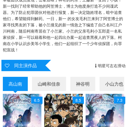
新一找到了经常帮助他的阿笠博士，博士为他度身打造不少间谍武
第28集
第29集
第30集
器。为了防止犯罪团伙对他进行报复，新一决定隐姓埋名，暗中追查
他们，希望能得到解药。一日，新一 的女友毛利兰来到了阿笠博士的
第31集
第32集
第33集
家寻找男友的下落，被小兰撞见的新一情急之下编造了自己名叫江户
川柯南，随后柯南寄居在了小兰家。小兰的父亲毛利小五郎是一名私
第34集
第35集
第36集
家侦探，新一可以籍着和他一起四出办案一起追查黑夜人的下落。柯
南在小学认识步美等小学生，他们一起组织了一个少年侦探团，向罪
第37集
第38集
第39集
犯宣战！
第40集
第41集
第42集
同主演作品
明星可左右滑动
第43集
第44集
第45集
第46集
第47集
第48集
高山南
山崎和佳奈
神谷明
小山力也
第49集
第50集
第51集
6.5
8.5
7.3
第52集
第53集
第54集
第55集
第56集
第57集