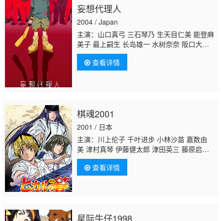
妄想代理人
2004 / Japan
主演：山口真弓 三石琴乃 生天目仁美 能登麻
美子 最上嗣生 长岛雄一 水树奈奈 阪口大
助 饭塚昭三 关俊彦 近藤隆 京田尚子 内海贤
查看详情
二
伊藤和晃
古山贵实子 中村大树 川上伦
子 津村真琴 槐柳二 小林俊夫 桃井晴子 松下
美由纪
棋魂2001
2001 / 日本
主演：川上伦子 千叶进步 小林沙苗 嘉数由
美 津村真琴 伊藤健太郎 津田英三 藤原启
治 浅川悠 樱井孝宏 高木礼子 铃村健一 水田
查看详情
山葵 榎本温子 纳谷六朗 铃木晶子 川村拓
央 重松朋 渡边明乃
伊藤和晃
松冈洋子 山口
隆行 坂东尚树 高濑右光 西村知道 岩田光
央 石住昭彦 楠见尚己 小西克幸 清水敏孝 吉
野裕行 北川胜博 游佐浩二 坂口贤一 桑原利
星际牛仔1998
晃 石波义人 桧山修之 石冢坚 伊东美弥子 藤