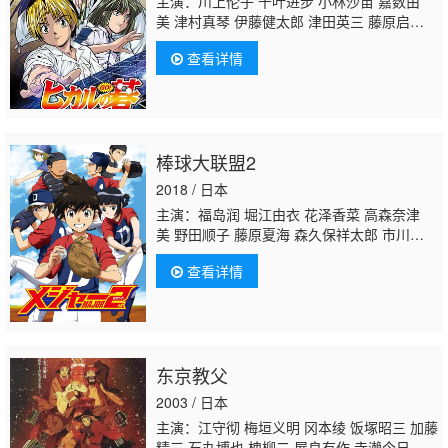
主演：川上伦子 千叶进步 小林沙苗 嘉数由
三
伊藤和晃
浅井清己 佐佐木望
美 津村真琴 伊藤健太郎 津田英三 藤原启
治 浅川悠 樱井孝宏 高木礼子 铃村健一 水田
查看详情
山葵 榎本温子 纳谷六朗 铃木晶子 川村拓
央 重松朋 渡边明乃
伊藤和晃
松冈洋子 山口
隆行 坂东尚树 高濑右光 西村知道 岩田光
央 石住昭彦 楠见尚己 小西克幸 清水敏孝 吉
野裕行 北川胜博 游佐浩二 坂口贤一 桑原利
棒球大联盟2
晃 石波义人 桧山修之 石冢坚 伊东美弥子 藤
卷惠理子 小野健一 雪野五月 日野由利加 佐久
2018 / 日本
间玲 川崎惠理子 石冢理惠 町井美纪 长嶝高
主演：福岛润 堀江由衣 花泽香菜 高森奈津
士 中博史
美 野田顺子 藤原夏海 森久保祥太郎 市川太
一 草尾毅 森田成一 咲野俊介
伊藤和晃
大畑
查看详情
伸太郎 森训久 并木伸一 笹本优子 西山宏太朗
东京教父
2003 / 日本
主演：江守彻 梅垣义明 冈本绫 饭塚昭三 加藤
精三 石丸博也 槐柳二 屋良有作 寺濑今日