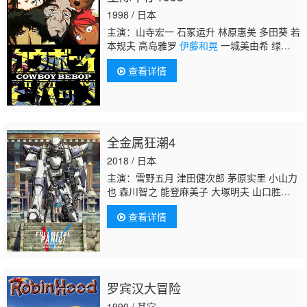
卷惠理子 小野健一 雪野五月 日野由利加 佐久
1998 / 日本
间玲 川崎惠理子 石冢理惠 町井美纪 长嶝高
主演：山寺宏一 石冢运升 林原惠美 多田葵 若
士 中博史
本规夫 高岛雅罗
伊藤和晃
一城美由希 绿川
光 桧山修之 中博史 长泽美树 垂木勉 小山武
查看详情
宏
全金属狂潮4
2018 / 日本
主演：雪野五月 津田健次郎 茅原实里 小山力
也 森川智之 能登麻美子 大塚明夫 山口胜
平 绵贯龙之介 小林亲弘 关智一 寺杣昌纪 浪
查看详情
川大辅 杉田智和 野上尤加奈 三木真一郎 井上
麻里奈 根谷美智子 山路和弘 新井良平 西村知
道 内田彩 村井每早
伊藤和晃
玄田哲章 夏树
莉绪 速水奖 室园丈裕 木村郁绘
罗宾汉大冒险
1990 / 其它