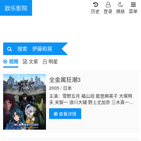
欧乐影院
历史
登录
换肤
菜单
搜索
伊藤和晃
视频
文章
明星
全金属狂潮3
2005 / 日本
主演：雪野五月 福山润 能登麻美子 大塚明
夫 关智一 浪川大辅 野上尤加奈 三木真一
郎 根谷美智子 西村知道 滨田贤二
伊藤和
查看详情
晃
冈崎雅纮 柳泽荣治 室园丈裕