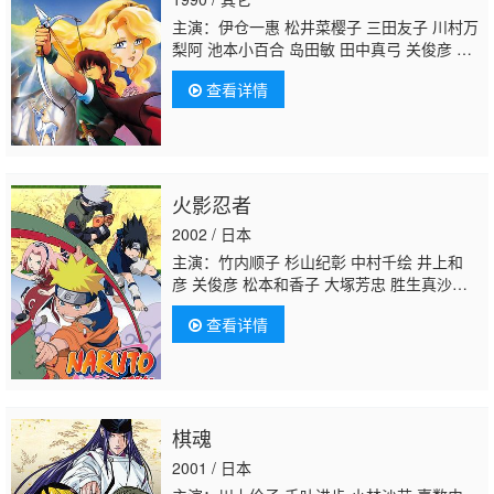
主演：伊仓一惠 松井菜樱子 三田友子 川村万
梨阿 池本小百合 岛田敏 田中真弓 关俊彦 绪
方贤一 江原正士 岛香裕 铃木胜美 樱井敏
查看详情
治 田原阿尔诺 小室正幸 高木涉 西尾德 田口
昂 成田剑 安西正弘 目黑光祐 松冈文雄 伊井
笃史 笹冈繁藏 平松晶子 本多知惠子 田中正
彦 堀内贤雄 干本雄之 秋元羊介 西川几雄 二
又一成 家中宏 冬马由美 矶边万沙子 小宫和
火影忍者
枝 大泷进矢 麦人
伊藤和晃
2002 / 日本
主演：竹内顺子 杉山纪彰 中村千绘 井上和
彦 关俊彦 松本和香子 大塚芳忠 胜生真沙
子 柴田秀胜 森久保祥太郎 伊藤健太郎 柚木凉
查看详情
香 小杉十郎太 增川洋一 远近孝一 田村由香
里 江原正士 水树奈奈 鸟海浩辅 川田绅司 落
合露美 大谷育江 重松朋 下屋则子 飞田展
男 石冢运升 浅野真由美 石田彰 加濑康之 朴
璐美 中田让治 保志总一朗 神奈延年 三木真一
棋魂
郎 中村大树 家中宏 福田信昭 楠大典 本田贵
子 平田广明 津田健次郎 坪井智浩 河野智
2001 / 日本
之 根本圭子 铃木琢磨 小林由美子 津田英