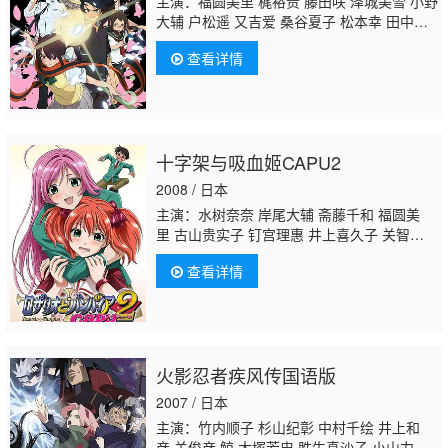
主演：福圆美里 梶裕贵 藤田咲 泽城美雪 小野
大辅 户松遥 又吉爱 桑谷夏子 松本幸 田中理
惠 茅野爱衣 大久保蓝子 关智一
加濑康之
高
查看详情
垣彩阳 猪口有佳 水原薰 小野友树
十字架与吸血姬CAPU2
2008 / 日本
主演：水树奈奈 岸尾大辅 斋藤千和 福圆美
里 古山贵实子 钉宫理惠 井上喜久子 关智
一 千叶纱子 子安武人 矢作纱友里 后藤沙绪
查看详情
里 阿澄佳奈 真堂圭 本多知惠子 皆口裕子 川
村万梨阿 国府田麻理子 冰上恭子 松本和香
子 七绪春日 小岛幸子 桧山修之
加濑康之
三
宅健太 佐藤正治 堀内贤雄 鸟海浩辅 小野冢贵
志 铃木千寻 兴津和幸 堀江一真 铃木恭辅 酒
火影忍者疾风传国语版
卷光宏 金光宣明 井上伦宏 森功至
2007 / 日本
主演：竹内顺子 杉山纪彰 中村千绘 井上和
彦 关俊彦 鲸 大塚芳忠 胜生真沙子 小山力