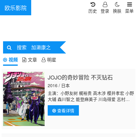
欧乐影院
历史
登录
换肤
菜单
搜索
加濑康之
视频
文章
明星
JOJO的奇妙冒险 不灭钻石
2016 / 日本
主演：小野友树 梶裕贵 高木涉 樱井孝宏 小野
大辅 森川智之 能登麻美子 川岛得爱 志村知
幸 石冢运升 丰口惠美 大川透 森久保祥太
查看详情
郎 原纱友里 山口胜平 大原沙耶香 岛村侑 佐
藤利奈 千叶繁 坂本千夏
加濑康之
谷山纪
章 远近孝一 伊藤静 河西健吾 石井真 鹤冈
聪 下和田裕贵 滨田贤二 川田妙子 宝龟克
寿 楠见尚己