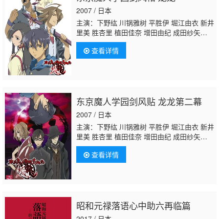
夏子 保志总一朗 小野大辅 樱井孝宏 泽城千
2007 / 日本
春 高桥伸也 村濑克辉 平田真菜 桧山修之 游
主演：下野纮 川锅雅树 平胜伊 堀江由衣 新井
佐浩二 小西克幸 星
里美 胜杏里 植田佳奈 增田由纪 成田纱矢
香 关口英司 四宫豪 山崎满 小野凉子 坪井智
查看详情
浩
加濑康之
东京魔人学园剑风贴 龙龙第二幕
2007 / 日本
主演：下野纮 川锅雅树 平胜伊 堀江由衣 新井
里美 胜杏里 植田佳奈 增田由纪 成田纱矢
香 关口英司 四宫豪 山崎满 小野凉子 坪井智
查看详情
浩
加濑康之
昭和元禄落语心中助六再临篇
2017 / 日本