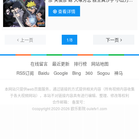
也 日野聪 森久保祥太郎 伊藤健太郎 柚木凉
查看详情
香 小杉十郎太 增川洋一 远近孝一 田村由香
里 江原正士 水树奈奈 鸟海浩辅 川田绅司 落
合露美 根本圭子 大谷育江 重松朋 下屋则
子 飞田展男 石田彰 朴璐美
加濑康之
中田让
治 谷育子 石川英郎 檀臣幸 内田直哉 近藤
上一页
1/8
下一页
隆 东条加那子 阪口周平 川本克彦 樱井孝
宏 寺杣昌纪 土师孝也 堀内贤雄 森田顺平 田
中敦子 小山茉美 神奈延年 中村大树 家中
宏 福田信昭 楠大典 本田贵子 平
在线留言
最近更新
排行榜
网站地图
RSS订阅
Baidu
Google
Bing
360
Sogou
神马
本网站只提供web页面服务，通过链接的方式提供相关内容（所有视频内容收集
于各大视频网站），本站不对链接内容具有进行编辑、整理、修改等权利
合作邮箱： 备案号：
©copyright 2020-2026 欧乐影院 ouletv1.com