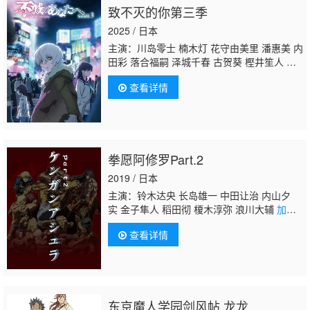
致不灭的你第三季
2025 / 日本
主演：川岛零士 楠木灯 花守由美里 潘惠美 内
田彩 落合福嗣 泽城千春 古贺葵 樫井笙人 子
安武人 引坂理绘 八代拓 稻川英里 广桥凉
加
查看详情
濑康之
石川界人 宫下荣治 津田健次郎
拳愿阿修罗Part.2
2019 / 日本
主演：铃木达央 长岛雄一 中田让治 内山夕
实 金子隼人 稻田彻 榎木淳弥 浪川大辅
加濑
康之
莲池龙三 下妻由幸 莲岳大 山本兼平 阿
查看详情
座上洋平 野上尤加奈 小市真琴 德本英一郎 石
井康嗣 浦山迅 水中雅章 千叶繁 广濑裕也 黑
泽朋世 松田健一郎 高桥良辅 铃木美园 平川大
辅 龟冈洋孝 石田彰 白熊宽嗣 前川凉子 绪方
惠美 加藤将之 柴田秀胜 金尾哲夫 竹内荣
东京魔人学园剑风帖 龙龙
治 柳泽荣治 马修·马萨尔巴罗 藤原启治 桑谷