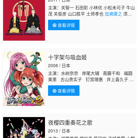
主演：关智一 石田彰 小林优 小松未可子 牛山
茂 关俊彦 山口胜平 土师孝也
加濑康之
须藤
翔 游佐浩二 山寺宏一 林原惠美 小野友树 朝
查看详情
井彩加 四宫豪 冈本光右 驹田航 野濑育二
十字架与吸血姬
2008 / 日本
主演：水树奈奈 岸尾大辅 斋藤千和 福圆
美里 古山贵实子 钉宫理惠 井上喜久子
关智一 千叶纱子 子安武人 矢作纱友里
查看详情
后藤沙绪里 阿澄佳奈 真堂圭 本多知惠子
皆口裕子 川村万梨阿 国府田麻理子 冰上
恭子 松本和香子 七绪春日 小岛幸子 桧
山修之
加濑康之
三宅健太 佐藤正治 堀
内贤雄 鸟海浩辅 小野冢贵志 铃木千寻
夜樱四重奏花之歌
兴津和幸 堀江一真 铃木恭辅 酒卷光宏
金光宣明 井上
2013 / 日本