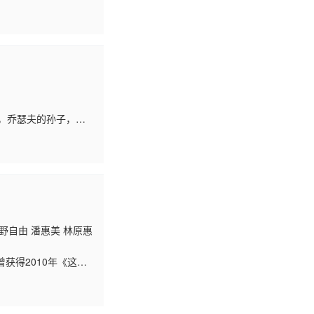
亲，陷入病危情况；为
时，乔瑟夫的孙子，空
亲，陷入病危情况；为
野自由 潘惠美 林原惠
获得2010年《这本
13日宣布第二季动画