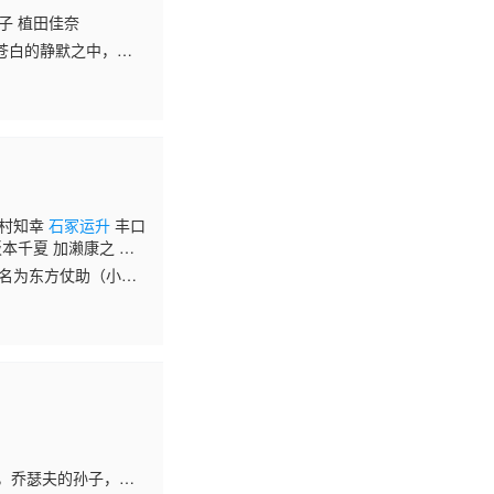
子 植田佳奈
苍白的静默之中，地
子 配音）曾在一片
志村知幸
石冢运升
丰口
坂本千夏 加濑康之 谷
龟克寿 楠见尚己
，名为东方仗助（小野
，东方仗助拥有着和自
时，乔瑟夫的孙子，空