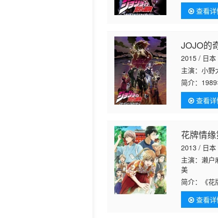
条承太郎发
查看详
了拯
JOJO的
2015 / 日本
主演：小野
简介：
19
条承太郎发
查看详
了拯
花牌情缘
2013 / 日本
主演：濑户麻
美
简介：
《花
漫画真厉害！
查看详