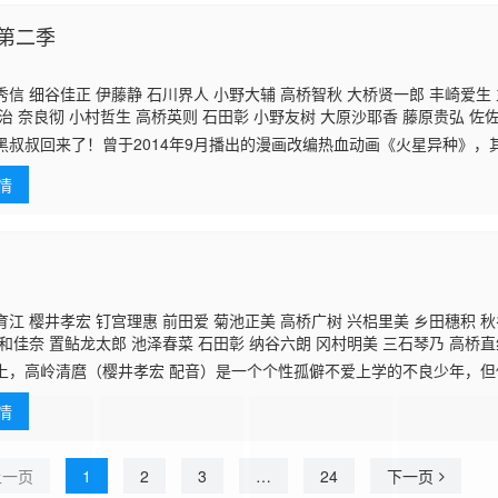
第二季
信 细谷佳正 伊藤静 石川界人 小野大辅 高桥智秋 大桥贤一郎 丰崎爱生
 奈良彻 小村哲生 高桥英则 石田彰 小野友树 大原沙耶香 藤原贵弘 佐
黑叔叔回来了！曾于2014年9月播出的漫画改编热血动画《火星异种》，
四月新装上阵。也许因为一期动画的改编不尽人意，二期的监督、人设、音
情
江 樱井孝宏 钉宫理惠 前田爱 菊池正美 高桥广树 兴梠里美 乡田穗积 秋
和佳奈 置鲇龙太郎 池泽春菜 石田彰 纳谷六朗 冈村明美 三石琴乃 高桥直
子 吉田小南美 梅津秀行 金尾哲夫 高乃丽 绿川光 桑岛法子 今井由香
石
上，高岭清麿（樱井孝宏 配音）是一个个性孤僻不爱上学的不良少年，
 关智一 山口胜平 家弓家正 竹内顺子 宍户留美 园部启一 诹访部顺一 金
少年。某日，一个外表奇特的男孩找到了清麿，男孩告诉清麿自己叫卡修
子 山田木野子 熊井统子 山口健 浦和惠 神谷浩史 小野大辅 御园行洋
情
目的
上一页
1
2
3
…
24
下一页