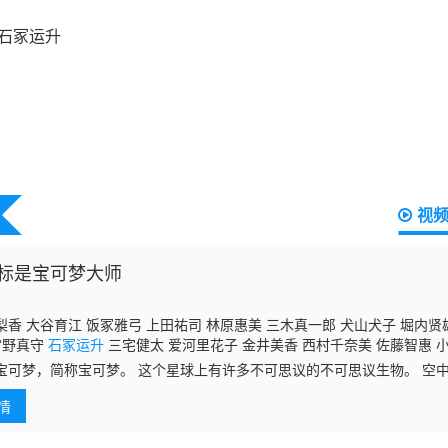
视
标是宝可梦大师
香 大谷育江 饭冢雅弓 上田祐司 林原惠美 三木真一郎 犬山犬子 堀内贤
宫野真守
石冢运升
三宅健太 爱河里花子 金井美香 西村千奈美 佐藤智惠 小
候一 立木文彦 佐藤健辅 古岛清孝 间宫康弘 吉原夏希 真堂圭 福圆美里 
宝可梦，简称宝可梦。 这个星球上有许多不可思议的不可思议生物。 空
原实里 夏吉优子 藤村千佳 武隈史子 永井真里子 美波和嘉菜 关根有咲 光
以在这个世界的任何地方看到它们。 小智和皮卡丘继续着他们的冒险， 追
情