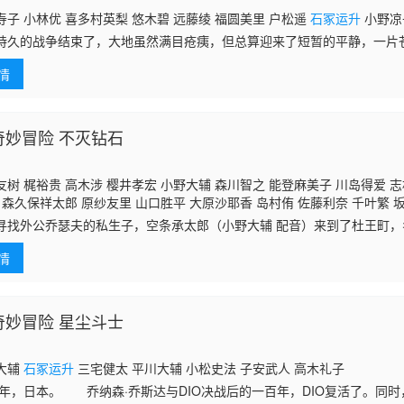
子 小林优 喜多村英梨 悠木碧 远藤绫 福圆美里 户松遥
石冢运升
小野凉
持久的战争结束了，大地虽然满目疮痍，但总算迎来了短暂的平静，一片
衰退期”，历史的车轮倒转，整个世界停摆了。童年时代，深空彼方（金元寿
情
逅了
的奇妙冒险 不灭钻石
树 梶裕贵 高木涉 樱井孝宏 小野大辅 森川智之 能登麻美子 川岛得爱 
 森久保祥太郎 原纱友里 山口胜平 大原沙耶香 岛村侑 佐藤利奈 千叶繁 
孝一 伊藤静 河西健吾 石井真 鹤冈聪 下和田裕贵 滨田贤二 川田妙子 宝
寻找外公乔瑟夫的私生子，空条承太郎（小野大辅 配音）来到了杜王町
）的高中一年级男生正是空条承太郎要寻找的人，让承太郎没有想到的是
情
替身
的奇妙冒险 星尘斗士
大辅
石冢运升
三宅健太 平川大辅 小松史法 子安武人 高木礼子
89年，日本。 乔纳森·乔斯达与DIO决战后的一百年，DIO复活了。同