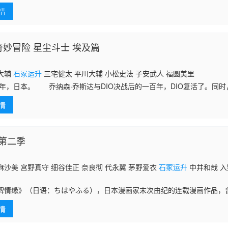
现自己有幽波纹（替身）能力，DIO的复活影响了没有替身抵抗能力的母
情
奇妙冒险 星尘斗士 埃及篇
大辅
石冢运升
三宅健太 平川大辅 小松史法 子安武人 福圆美里
89年，日本。 乔纳森·乔斯达与DIO决战后的一百年，DIO复活了。同
现自己有幽波纹（替身）能力，DIO的复活影响了没有替身抵抗能力的母
情
第二季
沙美 宫野真守 细谷佳正 奈良彻 代永翼 茅野爱衣
石冢运升
中井和哉 入
牌情缘》（日语：ちはやふる），日本漫画家末次由纪的连载漫画作品，曾
》评选第一名，并于2011年10月播出动画作品，全25话。 2012年6月
情