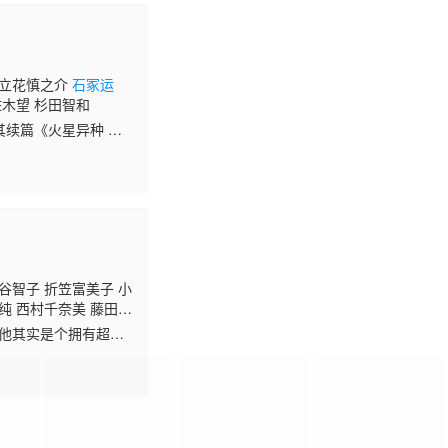
 立花慎之介
石冢运
佐木望 杉田智和
其续篇《火星异种 复
乐等STAFF阵容都
谷智子 折笠富美子 小
纯 西村千奈美 藤田淑
冢运升
高木涉 田中一
但他其实是个拥有超高
井美香 关俊彦 铃木晶
（大谷育江 配音），