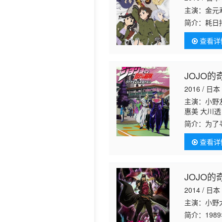
主演：金元寿
历史片
简介：
耗日
球进入了“
查看详
废墟之中邂
JOJO
2016 / 日本
主演：小野友
惠美 大川透
山纪章 远近
简介：
为了
友树 配音
查看详
己一样的“
JOJO
2014 / 日本
主演：小野
简介：
19