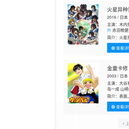
火星异种
2016 / 日本
主演：木内秀
升
赤羽根健治
简介：
火星
仇》在今年
查看详
发生了改
金童卡修
2003 / 日本
主演：大谷育
岛一成 山崎
子 松井菜樱
简介：
表面
成 沼田祐介
智商的天才
子 丰岛真千
查看详
此行前来的