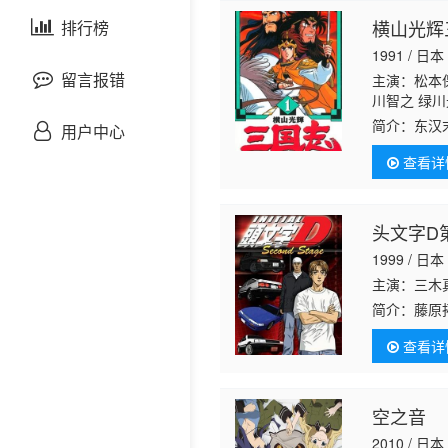
剧情片
横山光辉
泰国剧
排行榜
欧美综艺
欧美动漫
1991 / 日本
战争片
留言报错
主演：松本保
川智之 绿川
生 目黑光祐
悬疑片
简介：
东汉
用户中心
阿尔诺 中博
巾当立，岁
钦隆 盐屋浩
查看详
逐鹿的大戏
犯罪片
奇幻片
头文字D
1999 / 日本
邵氏电影
主演：三木
简介：
藤原
古装片
当然不乏激
查看详
输给帝王车
灾难片
空之音
记录片
2010 / 日本