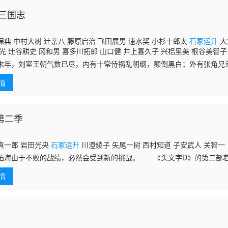
三国志
典 中村大树 辻亲八 藤原启治 飞田展男 速水奖 小杉十郎太
石冢运升
大
光 辻谷耕史 冈和男 喜多川拓郎 山口健 井上喜久子 兴梠里美 根谷美智子
 中岛聪彦 安西正弘 挂川裕彦 西村知道 江原正士 小林通孝 岛田敏 筈见纯
末年，刘室王朝气数已尽，内有十常侍祸乱朝纲，颠倒黑白；外有张角兄
史 石森达幸 川津泰彦 林一夫 菊池正美 佐藤智惠 安藤亚里沙 茶风林 樱
在甲子，天下大吉”的叛旗；更有一代权臣董卓只手遮天，引起各地豪杰
三 大山高男 荒川太郎 平野正人 铃置洋孝 泽木郁也 德丸完 河合义雄
情
。在
第二季
真一郎 岩田光央
石冢运升
川澄绫子 矢尾一树 西村知道 子安武人 关智一
拓海由于不败的战绩，必然会受到新的挑战。 《头文字D》的第二部
烈的挑战。最经典的要数赤诚和依吕波山路两位老大的比拼。年轻的拓海
情
队的l