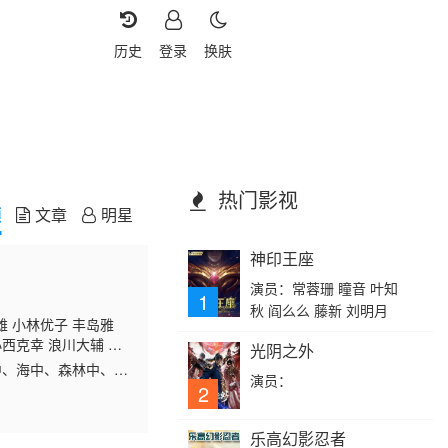
历史
登录
换肤
热门影视
频
文章
明星
神印王座
演员：常蓉珊 瞳音 叶知
1
秋 阎么么 藤新 刘明月
雄 小林优子 丰岛雅
西克幸 浪川大辅 阪
光阴之外
高桥智秋 清水理沙 千
中、海中、森林中、街
演员：
部树 游佐浩二 星祐树
寻着成为“宝可梦大
2
乐高幻影忍者