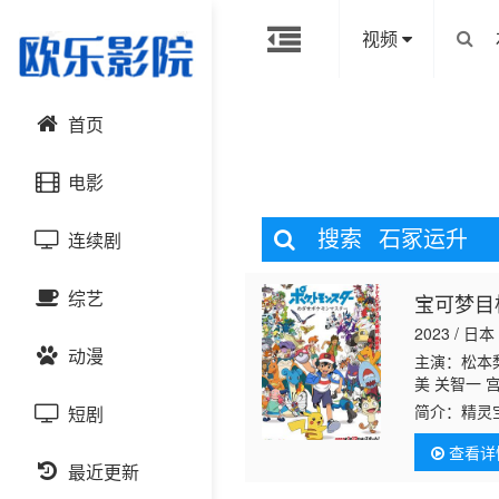
视频
首页
电影
搜索
石冢运升
连续剧
动作片
综艺
宝可梦目
喜剧片
国产剧
2023 / 日本
动漫
爱情片
港台剧
主演：松本梨
大陆综艺
美 关智一 
口大助 坂口
简介：
精灵
短剧
科幻片
日韩剧
日韩综艺
国产动漫
本木彩花 茅
道中，你可
查看详
师
恐怖片
最近更新
欧美剧
港台综艺
日韩动漫