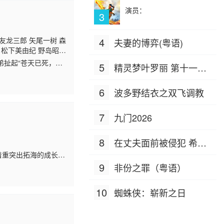
演员：
3
友龙三郎 矢尾一树 森
4
夫妻的博弈(粤语)
 松下美由纪 野岛昭
 中原茂 高木涉 田原
弟扯起“苍天已死，黄
5
精灵梦叶罗丽 第十一季
井敏治 辻村真人 有本
的不满，交替上演群雄
（下）
6
波多野结衣之双飞调教
7
九门2026
8
在丈夫面前被侵犯 希岛
着重突出拓海的成长，
爱理 IPZ-505
在爱情上触了礁，在
9
非份之罪（粤语）
10
蜘蛛侠：崭新之日