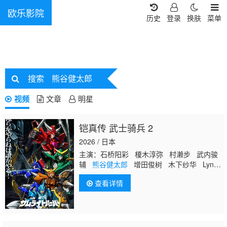
欧乐影院
历史
登录
换肤
菜单
搜索
熊谷健太郎
视频
文章
明星
铠真传 武士骑兵 2
2026 / 日本
主演：石桥阳彩 榎木淳弥 村濑步 武内骏
辅
熊谷健太郎
增田俊树 木下纱华 Lynn
下野纮 草尾毅 野岛裕史 置鲇龙太郎 佐
查看详情
佐木望 西村朋纮 小西克幸 佐藤拓也 鸟
海浩辅 寺岛拓笃 杉田智和 天崎滉平 铃
村健一 泽城千春 竹内良太 远藤大智 熊
谷俊辉 坂本真绫 子安武人 前野智昭 远
藤绫 白熊宽嗣