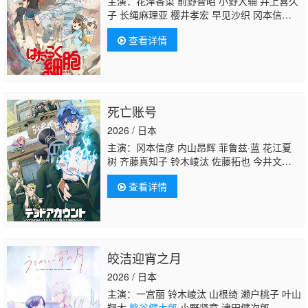
主演：花泽香菜 前野智昭 小野大辅 井上喜久
子 长绳麻理亚 樱井孝宏 早见沙织 冈本信
彦 中村悠一 千叶翔也 行成桃姬 田村睦心 乃
查看详情
村健次 竹内良太 市道真央 杉田智和 川澄绫
子 佐藤健辅 柳田淳一
熊谷健太郎
江越彬
纪 远藤绫 石川由依 吉野裕行 中原麻衣 小林
大纪 松风雅也 北泽力 福岛润 山本格 兴津和
幸 村中知 日野聪 石田彰 东内真理子 小松未
死亡账号
可子 小山力也 鸟海浩辅 能登麻美子
2026 / 日本
主演：冈本信彦 内山昂辉 菲鲁兹·蓝 花江夏
树 齐藤真知子 铃木崚汰 佐藤拓也 今井文
也 佐藤元 内田真礼
熊谷健太郎
宫崎雅也 福
查看详情
山润
皎洁迎宵之月
2026 / 日本
主演：一宫丽 铃木崚汰 山根绮 濑户桃子 叶山
翔太
熊谷健太郎
小野贤章 津田健次郎