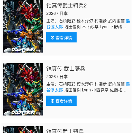
铠真传武士骑兵2
2026 / 日本
主演：石桥阳彩 榎木淳弥 村濑步 武内骏辅
熊
谷健太郎
增田俊树 木下纱华 Lynn 下野纮 草
尾毅 野岛裕史 置鲇龙太郎 佐佐木望 西村朋
查看详情
纮 小西克幸 佐藤拓也 鸟海浩辅 寺岛拓笃 杉
田智和 天崎滉平 铃村健一 泽城千春 竹内良
太 远藤大智 熊谷俊辉 坂本真绫 子安武人 前
野智昭 远藤绫 白熊宽嗣
铠真传 武士骑兵
2026 / 日本
主演：石桥阳彩 榎木淳弥 村濑步 武内骏辅
熊
谷健太郎
增田俊树 Lynn 小西克幸 佐藤拓
也 鸟海浩辅 寺岛拓笃 杉田智和 天崎滉平
查看详情
铠真传武士骑兵