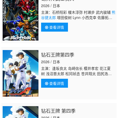
2026 / 日本
主演：石桥阳彩 榎木淳弥 村濑步 武内骏辅
熊
谷健太郎
增田俊树 Lynn 小西克幸 佐藤拓
也 鸟海浩辅 寺岛拓笃 杉田智和 天崎滉平 铃
查看详情
村健一 泽城千春 竹内良太 远藤大智 熊谷俊
辉 木下纱华
钻石王牌第四季
2026 / 日本
主演：逢坂良太 岛崎信长 樱井孝宏 花江夏
树 浅沼晋太郎 松冈祯丞 苍井翔太 田尻浩
章 下妻由幸 村田太志 下野纮 武内骏辅 内田
查看详情
雄马 村濑步 东地宏树 竹内荣治 内山夕实 赤
城进 山下大辉 石田彰 畠中祐 细谷佳正 浪川
大辅 冈本信彦 羽多野涉 仲野裕 梶裕贵 大桥
贤一郎 保志总一朗
熊谷健太郎
宫崎贵宜 山谷
祥生 代永翼 西凛太郎 小野贤章 铃木达央 金
钻石王牌 第四季
本凉辅 神谷浩史 加藤亮夫 木村良平
2026 / 日本