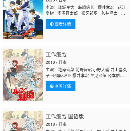
主演：逢坂良太 岛崎信长 樱井孝宏 花江
夏树 浅沼晋太郎 松冈祯丞 苍井翔太 田
尻浩章 下妻由幸 村田太志 下野纮 武内
查看详情
骏辅 内田雄马 村濑步 东地宏树 竹内荣
治 内山夕实 赤城进 山下大辉 石田彰
畠中祐 细谷佳正 浪川大辅 冈本信彦 羽
多野涉 仲野裕 梶裕贵 大桥贤一郎 保志
总一朗
熊谷健太郎
宫崎贵宜 山谷祥生
工作细胞
代永翼 西凛太郎 小野贤章 铃木达央 金
本凉辅
2018 / 日本
主演：花泽香菜 前野智昭 小野大辅 井上喜久
子 长绳麻理亚 樱井孝宏 早见沙织 冈本信
彦 中村悠一 千叶翔也 行成桃姬 田村睦心 乃
查看详情
村健次 竹内良太 市道真央 杉田智和 川澄绫
子 佐藤健辅 柳田淳一
熊谷健太郎
江越彬
纪 远藤绫 石川由依 吉野裕行 中原麻衣 小林
大纪 松风雅也 北泽力 福岛润 山本格 兴津和
幸 村中知 日野聪 石田彰 东内真理子 小松未
工作细胞 国语版
可子 小山力也 鸟海浩辅 能登麻美子
2018 / 日本