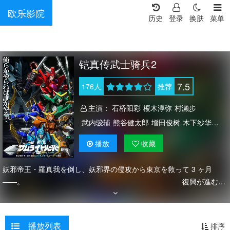
欧乐影院
历史
登录
换肤
菜单
铠真传武士骑兵2
7.5
176
人
推荐
主演：
石桥阳彩
榎木淳弥
村濑步
武内骏辅
熊谷健太郎
增田俊树
木下纱华
Lynn
下野纮
草尾毅
野岛裕史
置鲇龙太郎
播放
收藏
佐佐木望
西村朋纮
小西克幸
佐藤拓也
鸟海浩辅
寺岛拓笃
杉田智和
天崎滉平
妖邪帝王・羅真我を倒し、妖邪界の侵攻から東京を救って 3 ヶ月
铃村健一
泽城千春
竹内良太
远藤大智
――。 復興が進む街
並みに人々は再び訪れた平和を享受していた。
熊谷俊辉
坂本真绫
子安武人
前野智昭
だが、人類の前に新たな脅威が現れる。
远藤绫
白熊宽嗣
その名も「天導界」。
播放列表
排序