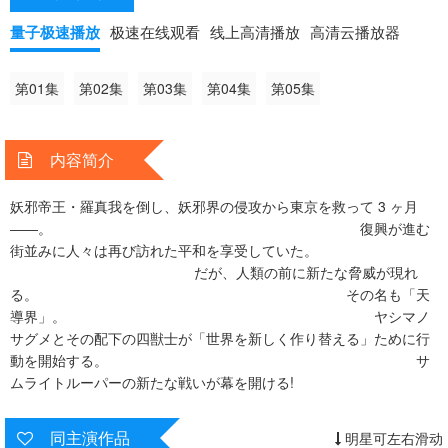
ヤシマノサグメとその
配下の四獣士が「世界を新しく作り替える」ために行動を開始する。
量子极速播放
极速在线观看
线上高清播放
高清云播放器
サムライトルーパー
の新たな戦いが幕を開ける!
第01集
第02集
第03集
第04集
第05集
内容简介
妖邪帝王・羅真我を倒し、妖邪界の侵攻から東京を救って 3 ヶ月
――。 復興が進む
街並みに人々は再び訪れた平和を享受していた。
だが、人類の前に新たな脅威が現れ
る。 その名も「天
導界」。 ヤシマノ
サグメとその配下の四獣士が「世界を新しく作り替える」ために行
動を開始する。 サ
ムライトルーパーの新たな戦いが幕を開ける!
同主演作品
明星可左右滑动