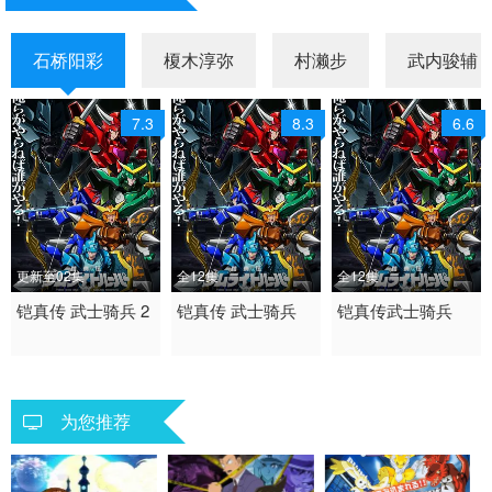
石桥阳彩
榎木淳弥
村濑步
武内骏辅
7.3
8.3
6.6
更新至02集
全12集
全12集
2026 / 日本 / 日语
铠真传 武士骑兵 2
2026 / 日本 / 日语
铠真传 武士骑兵
2026 / 日本 / 日语
铠真传武士骑兵
日韩动漫
日韩动漫
日韩动漫
为您推荐