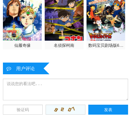
仙履奇缘
名侦探柯南
数码宝贝剧场版6：
暴走特急
用户评论