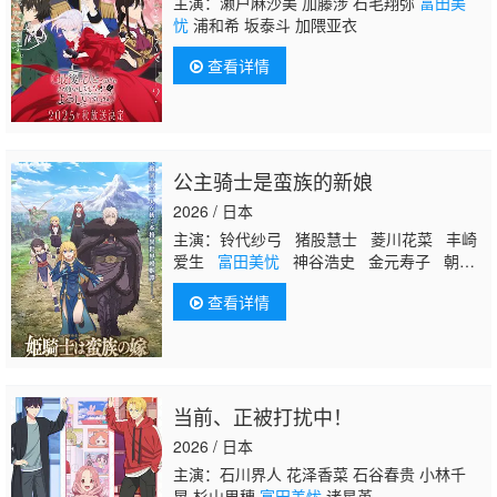
主演：濑户麻沙美 加藤涉 石毛翔弥
富田美
忧
浦和希 坂泰斗 加隈亚衣
查看详情
公主骑士是蛮族的新娘
2026 / 日本
主演：铃代纱弓 猪股慧士 菱川花菜 丰崎
爱生
富田美忧
神谷浩史 金元寿子 朝井
彩加 小林裕介 久保由利香 相马康一 菊
查看详情
池康弘 辻亲八 大地叶
当前、正被打扰中！
2026 / 日本
主演：石川界人 花泽香菜 石谷春贵 小林千
晃 杉山里穗
富田美忧
诸星堇