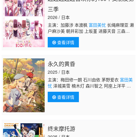
三季
2026 / 日本
主演：加藤涉 本渡枫
富田美忧
长绳麻理亚 濑
户麻沙美 朝井彩加 上坂堇 进藤天音 三森铃
子 高桥李依 Lynn 高尾奏音 石原夏织 竹达彩
查看详情
奈 千叶繁 上田祐司
永久的黄昏
2025 / 日本
主演：梅田修一朗 石川由依 茅野爱衣
富田美
忧
泽城美雪 楠木灯 森川智之 阿座上洋平 小
針彩希 坂泰斗 小清水亚美 河濑茉希 白石晴
查看详情
香 稻田彻 佐藤利奈
终末摩托游
2025 / 日本