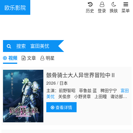
欧乐影院
历史
登录
换肤
菜单
搜索
富田美忧
视频
文章
明星
骸骨骑士大人异世界冒险中Ⅱ
2026 / 日本
主演：前野智昭 菲鲁兹·蓝 稗田宁宁
富田
美忧
关俊彦 小野贤章 上田瞳 诹访部顺
一 赤羽根健治 四宫豪 江口拓也 大久保
查看详情
瑠美 鸟海浩辅 皆口裕子 竹内良太 大西
沙织 山根绮 逢田梨香子 河西健吾 白石
稔 石田彰