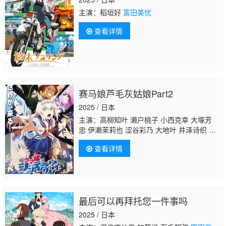
主演：稻垣好
富田美忧
查看详情
赛马娘芦毛灰姑娘Part2
2025 / 日本
主演：高柳知叶 濑户桃子 小西克幸 大塚芳
忠 伊濑茉莉也 涩谷彩乃 大地叶 井泽诗织 大
空直美 日原步美 野口瑠璃子 会泽纱弥 优木加
查看详情
奈 花守由美里 香坂沙希 田所梓 Lynn 天海由
梨奈 甲斐田裕子 石上静香 关根明良 高垣彩
阳
富田美忧
最后可以再拜托您一件事吗
2025 / 日本