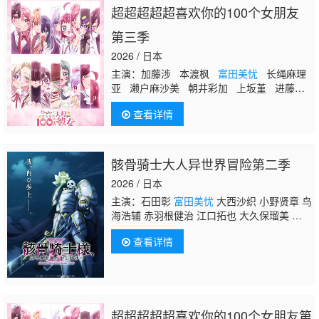
超超超超超喜欢你的100个女朋友
第三季
2026 / 日本
主演：加藤涉 本渡枫
富田美忧
长绳麻理
亚 濑户麻沙美 朝井彩加 上坂堇 进藤天
音 三森铃子 高桥李依 Lynn 高尾奏音
查看详情
石原夏织 竹达彩奈 千叶繁 上田祐司
骸骨骑士大人异世界冒险第二季
2026 / 日本
主演：石田彰
富田美忧
大西沙织 小野贤章 鸟
海浩辅 赤羽根健治 江口拓也 大久保瑠美 前野
智昭 河西健吾 诹访部顺一 竹内良太 白石
查看详情
稔 四宫豪 关俊彦 皆口裕子 逢田梨香子 稗田
宁宁 上田瞳 菲鲁兹·蓝 山根绮
超超超超超喜欢你的100个女朋友第