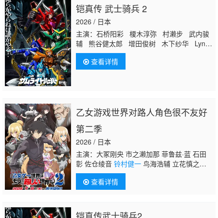
铠真传 武士骑兵 2
2026 / 日本
主演：石桥阳彩 榎木淳弥 村濑步 武内骏
辅 熊谷健太郎 增田俊树 木下纱华 Lynn
下野纮 草尾毅 野岛裕史 置鲇龙太郎 佐
查看详情
佐木望 西村朋纮 小西克幸 佐藤拓也 鸟
海浩辅 寺岛拓笃 杉田智和 天崎滉平
铃
村健一
泽城千春 竹内良太 远藤大智 熊
谷俊辉 坂本真绫 子安武人 前野智昭 远
藤绫 白熊宽嗣
乙女游戏世界对路人角色很不友好
第二季
2026 / 日本
主演：大冢刚央 市之濑加那 菲鲁兹·蓝 石田
彰 佐仓绫音
铃村健一
鸟海浩辅 立花慎之
介 游佐浩二 桧山修之 竹内顺子 大原沙耶
查看详情
香 雨宫天 小仓唯 宇垣秀成 黑田崇矢
铠真传武士骑兵2