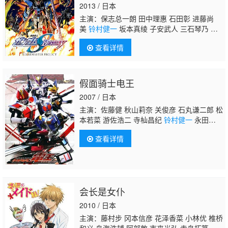
2013 / 日本
主演：保志总一朗 田中理惠 石田彰 进藤尚
美
铃村健一
坂本真绫 子安武人 三石琴乃 桑
岛法子 关俊彦 关智一 折笠富美子
查看详情
假面骑士电王
2007 / 日本
主演：佐藤健 秋山莉奈 关俊彦 石丸谦二郎 松
本若菜 游佐浩二 寺杣昌纪
铃村健一
永田
彬 上野亮 白鸟百合子 中村优一 大塚芳忠 松
查看详情
元环季 石黑英雄 黑田崇矢 坂口候一 三木真一
郎 桐井大介 满岛光 落合弘治 波冈一喜 外川
贵博 阿部亮平 落合扶树 小越勇辉 辻忍 梁田
清之 家中宏 津久井教生 绳田雄哉 鸟海浩
辅 神奈延年 不破万作 桧山修之
会长是女仆
2010 / 日本
主演：藤村步 冈本信彦 花泽香菜 小林优 椎桥
和义 鸟海浩辅 阿部敦 市来光弘 寺岛拓笃 细