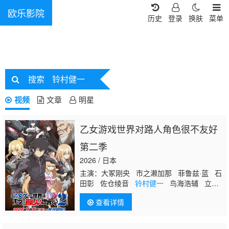
欧乐影院
历史
登录
换肤
菜单
搜索
铃村健一
视频
文章
明星
乙女游戏世界对路人角色很不友好
第二季
2026 / 日本
主演：大冢刚央 市之濑加那 菲鲁兹·蓝 石
田彰 佐仓绫音
铃村健一
鸟海浩辅 立花
慎之介 游佐浩二 桧山修之 竹内顺子 大
查看详情
原沙耶香 雨宫天 小仓唯 宇垣秀成 黑田
崇矢