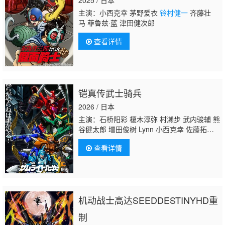
主演：小西克幸 茅野爱衣
铃村健一
齐藤壮
马 菲鲁兹·蓝 津田健次郎
查看详情
铠真传武士骑兵
2026 / 日本
主演：石桥阳彩 榎木淳弥 村濑步 武内骏辅 熊
谷健太郎 增田俊树 Lynn 小西克幸 佐藤拓
也 鸟海浩辅 寺岛拓笃 杉田智和 天崎滉平
铃
查看详情
村健一
泽城千春 竹内良太 远藤大智 熊谷俊
辉 木下纱华
机动战士高达SEEDDESTINYHD重
制