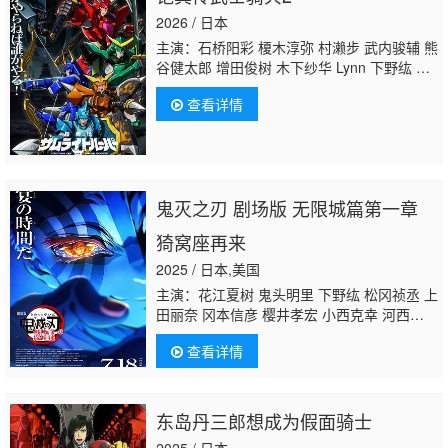
2026 / 日本
主演：石桥阳彩 榎木淳弥 村濑步 武内骏辅 熊
谷健太郎 增田俊树 木下纱华 Lynn 下野纮 草
尾毅 野岛裕史 置鲇龙太郎 佐佐木望 西村朋
查看详情
纮 小西克幸 佐藤拓也 鸟海浩辅 寺岛拓笃 杉
田智和 天崎滉平
铃村健一
泽城千春 竹内良
太 远藤大智 熊谷俊辉 坂本真绫 子安武人 前
野智昭 远藤绫 白熊宽嗣
鬼灭之刃 剧场版 无限城篇第一章
猗窝座再来
2025 / 日本,美国
主演：花江夏树 鬼头明里 下野纮 松冈祯丞 上
田丽奈 冈本信彦 樱井孝宏 小西克幸 河西健
吾 早见沙织 花泽香菜
铃村健一
关智一 杉田
查看详情
智和 石田彰
东岛丹三郎想成为假面骑士
2025 / 日本