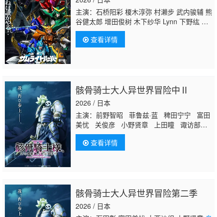
主演：石桥阳彩 榎木淳弥 村濑步 武内骏辅 熊
谷健太郎 增田俊树 木下纱华 Lynn 下野纮 草
尾毅 野岛裕史 置鲇龙太郎 佐佐木望 西村朋
查看详情
纮 小西克幸 佐藤拓也
鸟海浩辅
寺岛拓笃 杉
田智和 天崎滉平 铃村健一 泽城千春 竹内良
太 远藤大智 熊谷俊辉 坂本真绫 子安武人 前
野智昭 远藤绫 白熊宽嗣
骸骨骑士大人异世界冒险中Ⅱ
2026 / 日本
主演：前野智昭 菲鲁兹·蓝 稗田宁宁 富田
美忧 关俊彦 小野贤章 上田瞳 诹访部顺
一 赤羽根健治 四宫豪 江口拓也 大久保
查看详情
瑠美
鸟海浩辅
皆口裕子 竹内良太 大西
沙织 山根绮 逢田梨香子 河西健吾 白石
稔 石田彰
骸骨骑士大人异世界冒险第二季
2026 / 日本