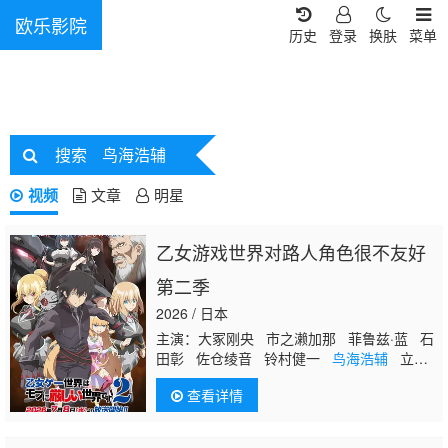
欧乐影院
历史
登录
换肤
菜单
搜索
鸟海浩辅
视频
文章
明星
乙女游戏世界对路人角色很不友好
第二季
2026 / 日本
主演：大冢刚央 市之濑加那 菲鲁兹·蓝 石
田彰 佐仓绫音 铃村健一
鸟海浩辅
立花
慎之介 游佐浩二 桧山修之 竹内顺子 大
查看详情
原沙耶香 雨宫天 小仓唯 宇垣秀成 黑田
崇矢