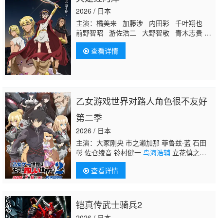
2026 / 日本
主演：橘美来 加藤涉 内田彩 千叶翔也
前野智昭 游佐浩二 大野智敬 青木志贵
川井田夏海 松冈美里 石谷春贵 榎木淳弥
查看详情
神尾晋一郎
鸟海浩辅
七海弘希
乙女游戏世界对路人角色很不友好
第二季
2026 / 日本
主演：大冢刚央 市之濑加那 菲鲁兹·蓝 石田
彰 佐仓绫音 铃村健一
鸟海浩辅
立花慎之
介 游佐浩二 桧山修之 竹内顺子 大原沙耶
查看详情
香 雨宫天 小仓唯 宇垣秀成 黑田崇矢
铠真传武士骑兵2
2026 / 日本