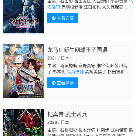
主演：石田彰 富田美忧 大西沙织 小野贤章
鸟
海浩辅
赤羽根健治 江口拓也 大久保瑠美 前野
智昭 河西健吾 诹访部顺一 竹内良太 白石
查看详情
稔 四宫豪 关俊彦 皆口裕子 逢田梨香子 稗田
宁宁 上田瞳 菲鲁兹·蓝 山根绮
龙马！新生网球王子国语
2021 / 日本
主演：新垣樽助 宫野真守 细谷佳正 皆川纯
子 杉本优
鸟海浩辅
高桥美佳子 杉田智和 村
中知 松山鹰志 武内骏辅 置鲇龙太郎 诹访部顺
查看详情
一 竹内良太 织田优成 森山荣治 甲斐田幸
铠真传 武士骑兵
2026 / 日本
主演：石桥阳彩 榎木淳弥 村濑步 武内骏辅 熊
谷健太郎 增田俊树 Lynn 小西克幸 佐藤拓