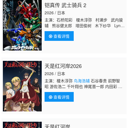
铠真传 武士骑兵 2
2026 / 日本
主演：石桥阳彩 榎木淳弥 村濑步 武内骏
辅 熊谷健太郎 增田俊树 木下纱华 Lynn
下野纮 草尾毅 野岛裕史 置鲇龙太郎 佐
查看详情
佐木望 西村朋纮 小西克幸 佐藤拓也
鸟
海浩辅
寺岛拓笃 杉田智和 天崎滉平 铃
村健一 泽城千春 竹内良太 远藤大智 熊
谷俊辉 坂本真绫 子安武人 前野智昭 远
藤绫 白熊宽嗣
天是红河岸2026
2026 / 日本
主演：榎木淳弥
鸟海浩辅
石谷春贵 前野智
昭 游佐浩二 千叶翔也 神尾晋一郎 内田彩 川
井田夏海 加藤涉 七海弘希 青木志贵 松冈美
查看详情
里 大野智敬 橘美来
天是红河岸