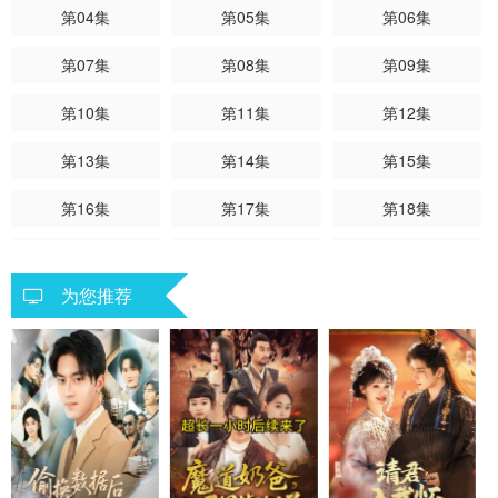
第04集
第05集
第06集
第07集
第08集
第09集
第10集
第11集
第12集
第13集
第14集
第15集
第16集
第17集
第18集
第19集
第20集
第21集
为您推荐
第22集
第23集
第24集
第25集
第26集
第27集
第28集
第29集
第30集
第31集
第32集
第33集
第34集
第35集
第36集