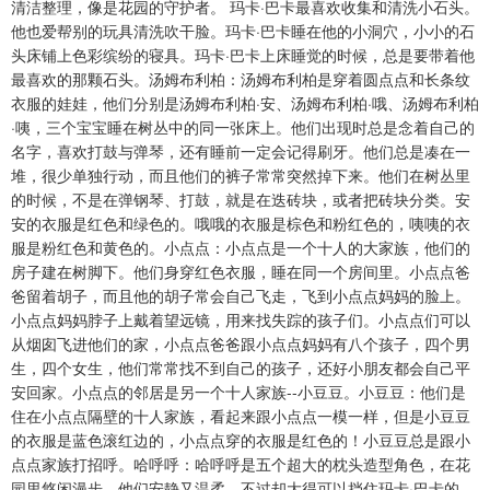
第58集
第59集
第60集
清洁整理，像是花园的守护者。 玛卡·巴卡最喜欢收集和清洗小石头。
艇，身上点缀着许多飞翼和大大的落地灯。花园宝宝们搭这种飞艇旅行
他也爱帮别的玩具清洗吹干脸。玛卡·巴卡睡在他的小洞穴，小小的石
时，可以俯瞰花园的美妙风景。飞飞鱼鼻子上的灯，在起飞时会慢慢闪
第61集
第62集
第63集
头床铺上色彩缤纷的寝具。玛卡·巴卡上床睡觉的时候，总是要带着他
绿灯，着陆时慢慢闪红灯。里头的灯也会在起飞和登陆时闪烁。飞艇的
最喜欢的那颗石头。汤姆布利柏：汤姆布利柏是穿着圆点点和长条纹
门要开的时候，门上的灯会轮流闪烁，门关起来的时候灯就熄了。叮叮
第64集
第65集
第66集
衣服的娃娃，他们分别是汤姆布利柏·安、汤姆布利柏·哦、汤姆布利柏
车：是个有点滑稽的火车，由大小形状不同的车厢组成。 叮叮车会摇摇
·咦，三个宝宝睡在树丛中的同一张床上。他们出现时总是念着自己的
晃晃穿过篱笆，使尽吃奶力气在树干爬上爬下，有时候甚至还头上脚下
第67集
第68集
第69集
名字，喜欢打鼓与弹琴，还有睡前一定会记得刷牙。他们总是凑在一
在树枝间穿梭！玩具们得好好扣紧座位安全带！花园宝宝-登陆中国英
堆，很少单独行动，而且他们的裤子常常突然掉下来。他们在树丛里
第70集
第71集
第72集
国广播公司在与中国中央电视台协商后已决定将全部100集投放中国市
的时候，不是在弹钢琴、打鼓，就是在迭砖块，或者把砖块分类。安
场，于2009年下半年在央视播出。同期还将有DVD光碟、剧中人物玩偶
安的衣服是红色和绿色的。哦哦的衣服是棕色和粉红色的，咦咦的衣
第73集
第74集
第75集
服是粉红色和黄色的。小点点：小点点是一个十人的大家族，他们的
等一并上市热销。据悉，在中国播放的《花园宝宝》将全部是汉语普通
房子建在树脚下。他们身穿红色衣服，睡在同一个房间里。小点点爸
话配音，方便中国儿童收看。
第76集
第77集
第78集
爸留着胡子，而且他的胡子常会自己飞走，飞到小点点妈妈的脸上。
小点点妈妈脖子上戴着望远镜，用来找失踪的孩子们。小点点们可以
第79集
第80集
第81集
从烟囱飞进他们的家，小点点爸爸跟小点点妈妈有八个孩子，四个男
生，四个女生，他们常常找不到自己的孩子，还好小朋友都会自己平
第82集
第83集
第84集
安回家。小点点的邻居是另一个十人家族--小豆豆。小豆豆：他们是
住在小点点隔壁的十人家族，看起来跟小点点一模一样，但是小豆豆
第85集
第86集
第87集
的衣服是蓝色滚红边的，小点点穿的衣服是红色的！小豆豆总是跟小
点点家族打招呼。哈呼呼：哈呼呼是五个超大的枕头造型角色，在花
第88集
第89集
第90集
园里悠闲漫步。他们安静又温柔，不过却大得可以挡住玛卡·巴卡的