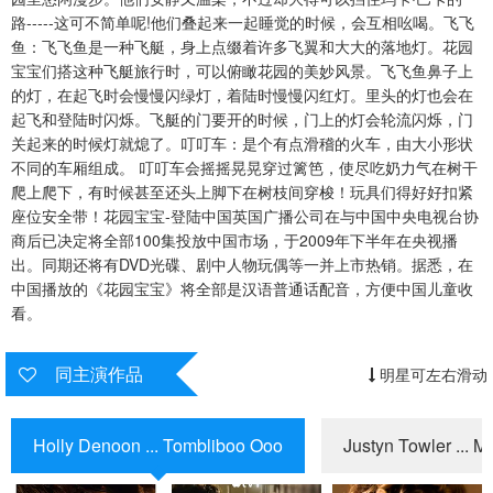
路-----这可不简单呢!他们叠起来一起睡觉的时候，会互相吆喝。飞飞
第91集
第92集
第93集
鱼：飞飞鱼是一种飞艇，身上点缀着许多飞翼和大大的落地灯。花园
宝宝们搭这种飞艇旅行时，可以俯瞰花园的美妙风景。飞飞鱼鼻子上
第94集
第95集
第96集
的灯，在起飞时会慢慢闪绿灯，着陆时慢慢闪红灯。里头的灯也会在
起飞和登陆时闪烁。飞艇的门要开的时候，门上的灯会轮流闪烁，门
第97集
第98集
第99集
关起来的时候灯就熄了。叮叮车：是个有点滑稽的火车，由大小形状
不同的车厢组成。 叮叮车会摇摇晃晃穿过篱笆，使尽吃奶力气在树干
第100集
爬上爬下，有时候甚至还头上脚下在树枝间穿梭！玩具们得好好扣紧
座位安全带！花园宝宝-登陆中国英国广播公司在与中国中央电视台协
商后已决定将全部100集投放中国市场，于2009年下半年在央视播
出。同期还将有DVD光碟、剧中人物玩偶等一并上市热销。据悉，在
中国播放的《花园宝宝》将全部是汉语普通话配音，方便中国儿童收
看。
同主演作品
明星可左右滑动
Holly Denoon ... Tombliboo Ooo
Justyn Towler ... 