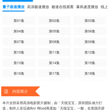
绍 剧中人物形象玩偶依古·比古：蓝色的依古·比古长得像泰迪熊，他
量子极速播放
高清极速播放
极速在线观看
暴风速度播放
线上
是花园的访客，夜晚会回到他的小船上。他总是拖着一条红色的毯子，
受惊吓时会突然躺平。唔西·迪西是他在花园里最好的朋友。 人见人爱
第01集
第02集
第03集
的玩偶依古·比古活泼好动精力充沛，不停蹦蹦跳跳。他既好奇又爱冒
险，不过也很谦虚。有时他也需要鼓励及安慰，靠的就是他那张写了
第04集
第05集
第06集
「别担心，依古·比古」的毯子。“对，我叫依古·比古”，...任何惊奇都会
让他兴奋得不得了，让他乐弯了腰！不过他会很快打直身体，然后又开
第07集
第08集
第09集
始笑弯腰。唔西·迪西：绑着五彩辫子的唔西·迪西，长得像是一个布娃
娃。她开心的时候，五彩辫子就会往上翘。唔西·迪西的床是有生命的，
第10集
第11集
第12集
会在花园里自由移动，所以睡觉之前，她必须抓住床别让它跑走了。唔
第13集
第14集
第15集
西·迪西很喜欢唱歌，她有一只橘色的站立麦克风。她是个开朗乐观的洋
娃娃，并且很有自信，情感流露，最喜欢在整个花园里跳舞。她和依古·
第16集
第17集
第18集
比古是最要好的朋友，几乎就像亲手足一样。玛卡·巴卡：玛卡·巴卡长
得比依古·比古还圆滚滚，他住在小小的洞穴里，睡在石床上。玛卡·巴
第19集
第20集
第21集
卡总是推着可爱的小推车，在花园绕来绕去。推车里有海绵、肥皂和红
内容简介
色的喇叭。他最喜欢清洁整理，像是花园的守护者。 玛卡·巴卡最喜欢
第22集
第23集
第24集
收集和清洗小石头。他也爱帮别的玩具清洗吹干脸。玛卡·巴卡睡在他的
本片全部采用高清电影胶片摄制，由「天线宝宝」原班团队倾力打
第25集
第26集
第27集
小洞穴，小小的石头床铺上色彩缤纷的寝具。玛卡·巴卡上床睡觉的时
造，制作人安伍德Ann Wood再度如「天线宝宝」一般，在英国开辟