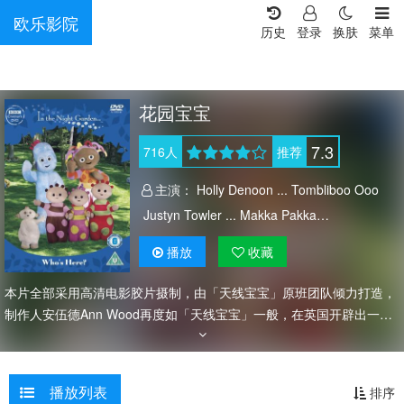
欧乐影院
历史
登录
换肤
菜单
花园宝宝
7.3
716
人
推荐
主演：
Holly Denoon ... Tombliboo Ooo
Justyn Towler ... Makka Pakka
Rebecca Hyland ... Upsy Daisy
播放
收藏
本片全部采用高清电影胶片摄制，由「天线宝宝」原班团队倾力打造，
制作人安伍德Ann Wood再度如「天线宝宝」一般，在英国开辟出一片
美丽的花园，园中是精心设计的人偶及高技术的动画呈现。幼儿观众很
容易就会被色彩鲜艳的花园、逼真的动画，和逗趣的人物吸引。 与一般
幼儿节目不同，「花园宝宝」的特色是完全看不出要「教」幼儿什么东
播放列表
排序
西，而是给1到5岁的幼儿一段好奇探索的欢乐时光。花园宝宝-角色介