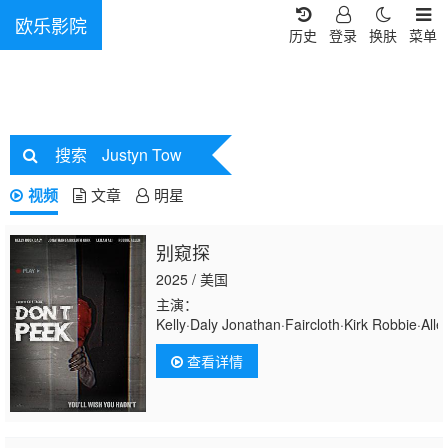
欧乐影院
历史
登录
换肤
菜单
搜索
Justyn Tow
视频
文章
明星
别窥探
2025 / 美国
主演：
Kelly·Daly Jonathan·Faircloth·Kirk Robbie·Al
查看详情