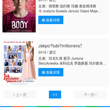
主演：扬努斯·加约斯 玛雅·奥丝塔泽斯
卡 Justyna Suwala Janusz Gajos Maja
Ostaszewska
查看详情
Jakpo?lubi?milionera？
2019 / 波兰
主演：玛戈扎塔·索莎 Justyna
Steczkowska 米科拉吉·罗森斯基 玛尔歌泽塔·
福列姆尼亚克 Michal Malinowski Michal
查看详情
Czernecki Anita Sokolowska Iwo
Rajski Tomasz Bacajewski Mikolaj Cieslak 塞
巴斯蒂安·斯坦齐维兹 茱莉亚·维尼瓦-纳基维
奇 伊黛塔·奥丝佐卡 Pawel
Lawrynowicz Kornelia Maciejewska 斯莱沃米
上一页
1/1
下一页
尔·奥奇斯基 Piotr Polk Julia Kuczyn