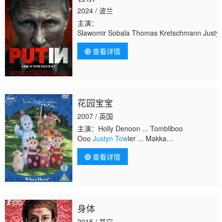
2024 / 波兰
主演：
Slawomir Sobala Thomas Kretschmann Justy
查看详情
花园宝宝
2007 / 英国
主演：Holly Denoon ... Tombliboo
Ooo
Justyn Tow
ler ... Makka
Pakka Rebecca Hyland ... Upsy Daisy
查看详情
身体
2015 / 其它