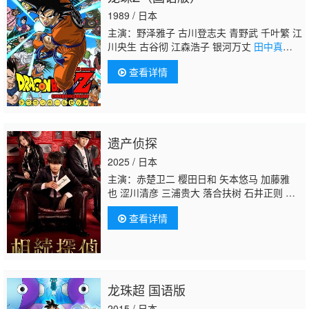
1989 / 日本
主演：野泽雅子 古川登志夫 青野武 千叶繁 江
川央生 古谷彻 江森浩子 银河万丈
田中真
弓
鹤广美 堀川亮 饭冢昭三 庄真由美 渡边菜
查看详情
生子
遗产侦探
2025 / 日本
主演：赤楚卫二 樱田日和 矢本悠马 加藤雅
也 涩川清彦 三浦贵大 落合扶树 石井正则 桥
爪功 高岛政伸 佐藤仁美 布施千贺子 松井爱
查看详情
莉
田中真弓
宫内瞳 绪方义博 和田聪宏 特劳
登直美
龙珠超 国语版
2015 / 日本