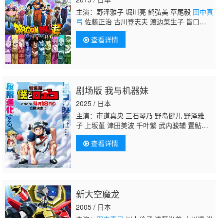
主演：野泽雅子 堀川亮 鹤弘美 草尾毅
田中真
弓
佐藤正治 古川登志夫 渡边菜生子 皆口裕
子 石冢运升 盐屋浩三 山寺宏一 森田成一 中
查看详情
尾隆圣 山路和弘 岸尾大辅 三木真一郎 乃村健
次 伊藤美纪 中原茂
剧场版 我与机器妹
2025 / 日本
主演：市道真央 三石琴乃 野岛健儿 野泽雅
子 上坂堇 津田美波 千叶繁 武内骏辅 置鲇龙
太郎
田中真弓
野岛裕史 平塚纱依 松尾骏 后
查看详情
藤惠里菜 长田庄平
新大空魔龙
2005 / 日本