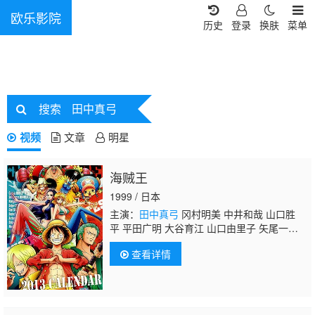
欧乐影院
历史
登录
换肤
菜单
搜索
田中真弓
视频
文章
明星
海贼王
1999 / 日本
主演：
田中真弓
冈村明美 中井和哉 山口胜
平 平田广明 大谷育江 山口由里子 矢尾一
树 长岛雄一 池田秀一 古川登志夫 古谷彻 大
查看详情
塚周夫 津嘉山正种 草尾毅 大场真人 宝龟克
寿 园部启一 柴田秀胜 中博史 阪口大助 竹内
顺子 千叶繁 三石琴乃 挂川裕彦 堀秀行 田中
秀幸 大友龙三郎 有本钦隆 大塚明夫 玄田哲
章 小山茉美 土井美加 野田顺子 渡边美佐 野