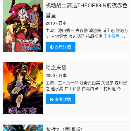
机动战士高达THEORIGIN前夜赤色
上尤加奈 林原惠美 水树奈奈 园崎未惠 西原久
美子 久川绫 泽城美雪 池泽春菜 斋藤千和 神
彗星
谷浩史 浪川大辅 森久保祥太郎 石田彰 高木
涉 桧山修之 子安武人
2019 / 日本
主演：池田秀一 古谷彻 潘惠美 浦山迅 银河万
丈 三宅健太 渡边明乃 柿原彻也
田中真弓
新
井里美 藤村步 喜山茂雄 泽城美雪 古川登志
查看详情
夫 福圆美里 早见沙织 大塚明夫 茶风林 津田
英三 恒松步 关俊彦 山崎巧
暗之末裔
2000 / 日本
主演：三木真一郎 浅野真由美 关俊彦 森川智
之 速水奖 井上和彦 白鸟由里 西村知道 今井
由香 胜生真沙子 高山南 川上伦子 泽木郁
查看详情
也 丰岛真千子 佐久间红美 水田山葵 麦人 高
木涉 保村真 冰上恭子
田中真弓
曾我部和
行 草尾毅 小杉十郎太
龙珠Z（国语版）