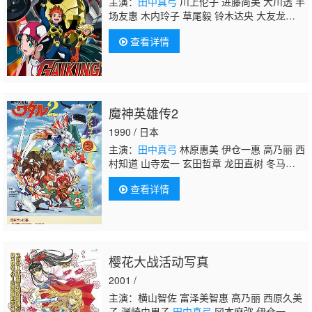
主演：
田中真弓
川上伦子 进藤尚美 大川透 半
场友惠 木内玲子 草尾毅 铃木达央 大友龙三
郎 雪野五月 园部启一 竹本英史 前田爱 茶风
查看详情
林 岸尾大辅 福原耕平 田中秀幸 平田广明 宗
矢树赖 乃村健次 野中蓝 小山茉美 池泽春
菜 丰岛真千子 斋藤千和 长泽美树 织田优
成 川津泰彦 丸山咏二 中江真司 柴田秀胜
魔神英雄传2
1990 / 日本
主演：
田中真弓
林原惠美 伊仓一惠 高乃丽 西
村知道 山寺宏一 玄田哲章 龙田直树 冬马由
美 佐藤智惠 柴田由美子
查看详情
樱花大战活动写真
2001 /
主演：横山智佐 富泽美智惠 高乃丽 西原久美
子 渊崎由里子
田中真弓
冈本麻弥 伊仓一