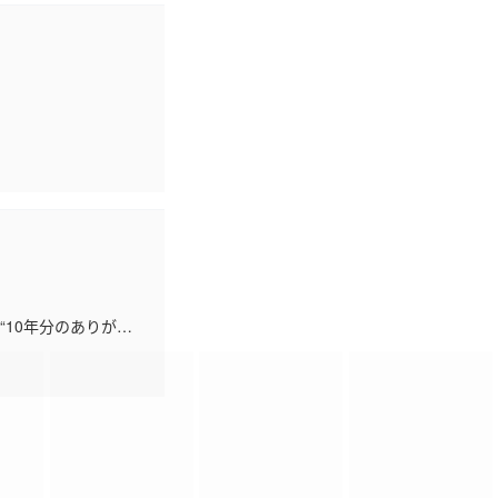
と“10年分のありがと
ブの完全オリジナル映