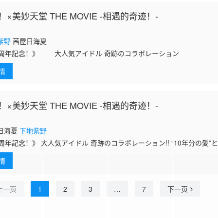
×美妙天堂 THE MOVIE -相遇的奇迹！-
紫野
茜屋日海夏
《10周年記念！》 大人気アイドル 奇跡のコラボレーション
情
×美妙天堂 THE MOVIE -相遇的奇迹！-
日海夏
下地紫野
0周年記念！》 大人気アイドル 奇跡のコラボレーション!! “10年分の愛”
ぱいに詰め込んだ、夢のプロジェクト始動！ 新作ストーリー＆新作ライ
情
上一页
1
2
3
…
7
下一页