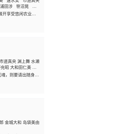
美 速水奖 市道真央
浦田涉 笹沼晃 上
积 近藤玲奈 小岩井
展开享受悠闲农业的
咲
种。过程中，不只是天
已成了村长!?慢活生
市道真央 渊上舞 水濑
野充昭 大和田仁美 井
谷麻铃 清水彩香 川崎
荒魂，则要请出随身携
三瓶由布子
巫女们在学校中过着
郎 金城大和 岛袋美由