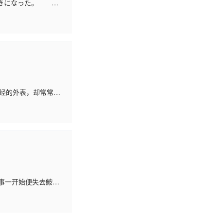
きになった。 こ
っぱり理解できな
正经的外表，却常常会
生的分叉路口前，对
赛事一开始便失去鮟鱇
势！？ 另一方面，黑