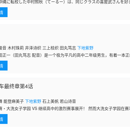
に転校した中村照秋（てーるー）は、同じクラスの喜屋武さんを好
校生活が始まる…！と思いきや、彼女の話すうちなーぐち（方言）がさ
情
そんな彼女の方
绫音 木村珠莉 井泽诗织 三上枝织 田丸笃志
下地紫野
田正一（田丸笃志 配音）是一个极为平凡的高中二年级男生，有着一本
开的幻想之中。在填完志愿调查表后，正一忽然察觉到自己已经站在了人
情
无限的
车最终章第4话
舞 能登麻美子
下地紫野
石上美帆 若山诗音
赛・大洗女子学园 VS 继续高中的激烈赛事展开！ 然而大洗女子学园在
，陷入前所未有的困境。面对步步进逼的继续高中，余下成员能否扭转局
情