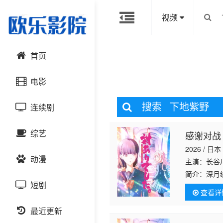
视频
首页
电影
搜索
下地紫野
连续剧
动作片
综艺
感谢对战
喜剧片
国产剧
2026 / 日本
动漫
爱情片
港台剧
主演：长谷
大陆综艺
简介：
深月
绪，在无人
短剧
科幻片
日韩剧
日韩综艺
国产动漫
查看详
绪识破了绫
未表现出理
恐怖片
最近更新
欧美剧
港台综艺
日韩动漫
逐渐理解彼