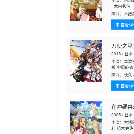
主演：阿
木内秀信 
历史片
田燿司 高
简介：
不敌
小鸟 小山
第二人生！
查看详
使及吸血鬼
活 农业奇
刀使之巫
2018 / 日本
主演：本渡枫
祈 中原麻衣
泽佳之实 日
简介：
长久
芽衣子 长江
带着御刀的
查看详
平凡的校园
在冲绳喜
2025 / 日本
主演：大塚刚
利 纺木吏佐