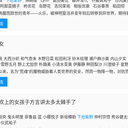
部敦
下地紫野
洲崎绫 Lynn 富田美忧 藤井雪代 齐藤真知子 日冈夏
阿部菜摘子 柊优花 岛野花 吉冈茉祐 相坂优歌 石谷春贵 稻田彻 
桥伸也 高桥良辅 日笠阳子 广田行生 冈咲美保 伊藤加奈惠 乡田穗
病魔而辞世的青年——火乐，被神明复活并变年轻后转移到异世界，期待
内怜央 津田里穗 龙田直树 杉山里穗 小野大辅 依田菜津 和多田美
 得到神明所授予的「万能农具」，火乐得以自由自在地在异世界拓荒耕
情
，就连精灵与龙也接踵现身……转瞬间便发展成村落规模，回过神来，自己
幻谭，在此揭幕！
女
 大西沙织 和气杏未 木野日菜 松田利冴 铃木绘理 濑户麻沙美 内山夕实 
 雪野五月 野上尤加奈 朴璐美 小清水亚美 伊藤静 种田梨沙 川澄绫子 星
高里菜 斋藤千和 喜多村英梨 松田飒水 井上穗乃花 村濑克辉 佳穗成美 水
以来，名为“荒魂”的魔物威胁着人类世界的安全，然而一物降一物，对抗
里加 增谷康纪 进藤尚美
下地紫野
大野柚布子 小形满 柚木凉香 绫濑有 
巫女们。她们隶属于日本特别祭祀机动队，是一群特殊的存在。平日里，
情
生活
欢上的女孩子方言讲太多太棘手了
央 鬼头明里 菲鲁兹·蓝 小樱悦子 新垣樽助
下地紫野
仲村宗悟 熊谷健太
 仪武祐子