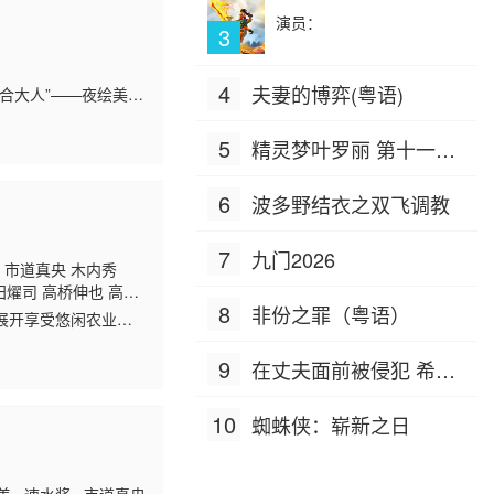
演员：
3
4
夫妻的博弈(粤语)
合大人”——夜绘美
而，再次相遇时，美
5
精灵梦叶罗丽 第十一季
（下）
6
波多野结衣之双飞调教
7
九门2026
奖 市道真央 木内秀
田燿司 高桥伸也 高桥
8
非份之罪（粤语）
怜央 津田里穗 龙田直
展开享受悠闲农业的
优木加奈 畑中万里
9
在丈夫面前被侵犯 希岛
爱理 IPZ-505
10
蜘蛛侠：崭新之日