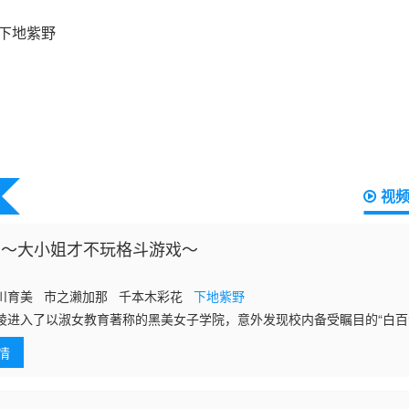
视
 ～大小姐才不玩格斗游戏～
川育美 市之濑加那 千本木彩花
下地紫野
绫进入了以淑女教育著称的黑美女子学院，意外发现校内备受瞩目的“白百
的教室里沉迷于格斗游戏。由于校规禁止游戏，美绪要求绫严格保密。然
情
同为游戏玩家的身份，并恳求与她一较高下。面对美绪对游戏纯粹的热情
解她为何放弃游戏的态度，最终接受了挑战。在较量中，两人作为稀有的
此，建立了深厚的友谊。随后，她们冒着被退学的风险，与同为隐藏游戏