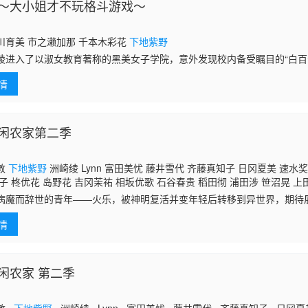
夕一起，更加投入地沉浸在格斗游戏的世界中。
～大小姐才不玩格斗游戏～
川育美 市之濑加那 千本木彩花
下地紫野
绫进入了以淑女教育著称的黑美女子学院，意外发现校内备受瞩目的“白百
的教室里沉迷于格斗游戏。由于校规禁止游戏，美绪要求绫严格保密。然
情
同为游戏玩
闲农家第二季
敦
下地紫野
洲崎绫 Lynn 富田美忧 藤井雪代 齐藤真知子 日冈夏美 速水
子 柊优花 岛野花 吉冈茉祐 相坂优歌 石谷春贵 稻田彻 浦田涉 笹沼晃 上
子 广田行生 冈咲美保 伊藤加奈惠 乡田穗积 近藤玲奈 小岩井小鸟 小山内
病魔而辞世的青年——火乐，被神明复活并变年轻后转移到异世界，期待
 小野大辅 依田菜津 和多田美咲 河野日和 东内麻理子 樱井彻 中村源太 
 白石晴香 大地叶 大久保瑠美 福山润 大西沙织 泊明日菜 久野美咲 绿川
情
闲农家 第二季