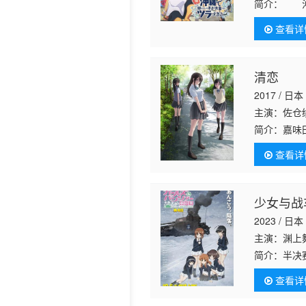
简介：
沖縄
れで夢の高
查看详
い！！ 
清恋
2017 / 日本
主演：佐仓
简介：
嘉味
陷入脑洞大
查看详
未来产生了
少女与战
2023 / 日本
主演：渊上
简介：
半决
队这张王牌
查看详
森峰女