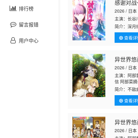
珠树和犬井
感谢对战
剧情片
泰国剧
排行榜
欧美综艺
欧美动漫
2026 / 日本
主演：长谷
战争片
留言报错
简介：
深月
绪，在无人
查看详
悬疑片
绪识破了绫
用户中心
犯罪片
异世界悠
2026 / 日本
奇幻片
主演：阿部
信 阿部菜摘
邵氏电影
良辅 日笠阳
简介：
不敌
树 杉山里穗
第二人生！
古装片
江 白熊宽嗣
查看详
灾难片
异世界悠
2026 / 日本
记录片