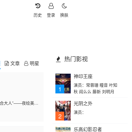
历史
登录
换肤
热门影视
频
文章
明星
神印王座
演员：常蓉珊 瞳音 叶知
1
秋 阎么么 藤新 刘明月
合大人”——夜绘美
光阴之外
而，再次相遇时，美
演员：
，绫虽心生抵触，却
2
女性格斗游戏玩家，
爱好者的前辈一之濑
乐高幻影忍者